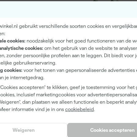
Binnen, Buiten
Hout, Metaal
nkel.nl gebruikt verschillende soorten cookies en vergelijkba
en:
ele cookies:
noodzakelijk voor het goed functioneren van de w
Hoogglans
analytische cookies:
om het gebruik van de website te analyse
n, zonder persoonlijke profielen aan te leggen. Dit biedt voor 
Dekkend
elijke gebruikerservaring.
4 h
g cookies:
voor het tonen van gepersonaliseerde advertenties 
n je internetgedrag.
12 m²/l
"Cookies accepteren" te klikken, geef je toestemming voor het
2 h
cookies, inclusief marketingcookies voor advertentiepersonalisat
Weigeren", dan plaatsen we alleen functionele en beperkt analy
Waterbasis (acryl)
Meer informatie vind je in ons
cookiebeleid
.
Kwast, Viltroller
Weigeren
Cookies accepteren