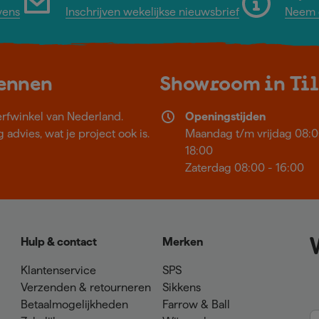
vens
Inschrijven wekelijkse nieuwsbrief
Neem c
kennen
Showroom in Ti
erfwinkel van Nederland.
Openingstijden
 advies, wat je project ook is.
Maandag t/m vrijdag 08:0
18:00
Zaterdag 08:00 - 16:00
Hulp & contact
Merken
Klantenservice
SPS
Verzenden & retourneren
Sikkens
Betaalmogelijkheden
Farrow & Ball