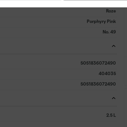
Roze
Porphyry Pink
No. 49
5051836072490
404035
5051836072490
2.5 L