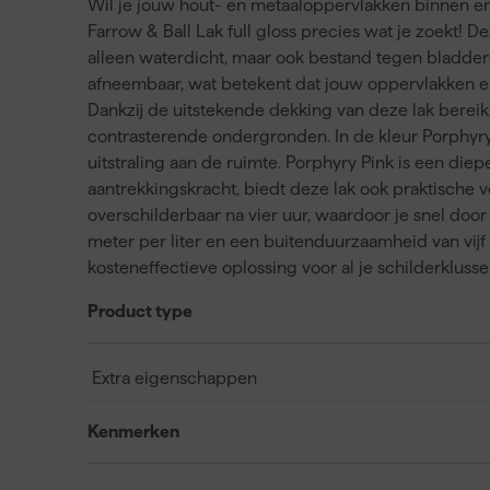
Wil je jouw hout- en metaaloppervlakken binnen en b
Farrow & Ball Lak full gloss precies wat je zoekt! D
alleen waterdicht, maar ook bestand tegen bladdere
afneembaar, wat betekent dat jouw oppervlakken er
Dankzij de uitstekende dekking van deze lak bereik 
contrasterende ondergronden. In de kleur Porphyry
uitstraling aan de ruimte. Porphyry Pink is een diep
aantrekkingskracht, biedt deze lak ook praktische v
overschilderbaar na vier uur, waardoor je snel doo
meter per liter en een buitenduurzaamheid van vijf
kosteneffectieve oplossing voor al je schilderklusse
Product type
Extra eigenschappen
Kenmerken