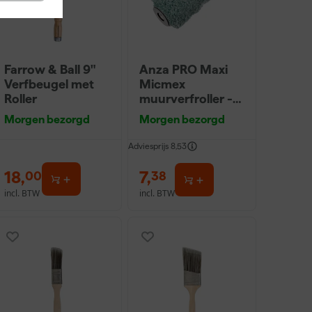
Farrow & Ball 9"
Anza PRO Maxi
Verfbeugel met
Micmex
Roller
muurverfroller -
18cm
Morgen bezorgd
Morgen bezorgd
Adviesprijs
8,53
18
,
7
,
00
38
incl. BTW
incl. BTW