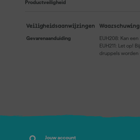
Productveiligheid
Veiligheidsaanwijzingen
Waarschuwing
Gevarenaanduiding
EUH208: Kan een a
EUH211: Let op! Bi
druppels worden 
Jouw account