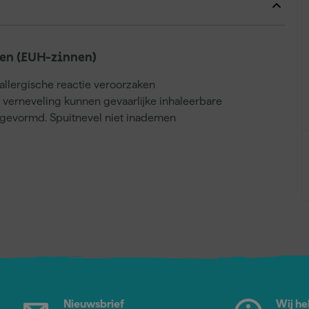
en (EUH-zinnen)
llergische reactie veroorzaken
j verneveling kunnen gevaarlijke inhaleerbare
gevormd. Spuitnevel niet inademen
Nieuwsbrief
Wij he