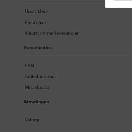
Hoofdkleur
Kleurnaam
Kleurnummer leverancier
Specificaties
EAN
Artikelnummer
Modelcode
Afmetingen
Volume