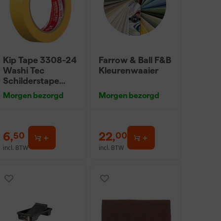
Kip Tape 3308-24
Farrow & Ball F&B
Washi Tec
Kleurenwaaier
Schilderstape
Gold - 24mm x
Morgen bezorgd
Morgen bezorgd
50m
6
,
22
,
50
00
incl. BTW
incl. BTW