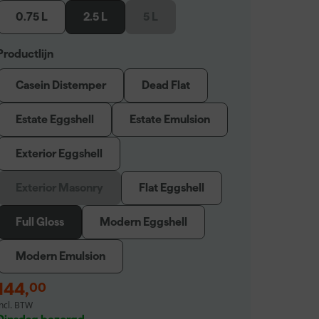
0.75 L
2.5 L
5 L
Productlijn
Casein Distemper
Dead Flat
Estate Eggshell
Estate Emulsion
Exterior Eggshell
Exterior Masonry
Flat Eggshell
Full Gloss
Modern Eggshell
Modern Emulsion
144
,
00
incl. BTW