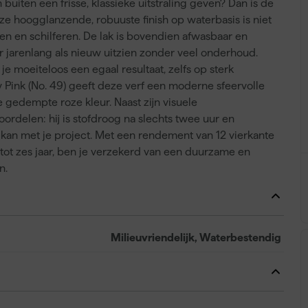
uiten een frisse, klassieke uitstraling geven? Dan is de
eze hoogglanzende, robuuste finish op waterbasis is niet
n en schilferen. De lak is bovendien afwasbaar en
 jarenlang als nieuw uitzien zonder veel onderhoud.
je moeiteloos een egaal resultaat, zelfs op sterk
 Pink (No. 49) geeft deze verf een moderne sfeervolle
e gedempte roze kleur. Naast zijn visuele
oordelen: hij is stofdroog na slechts twee uur en
r kan met je project. Met een rendement van 12 vierkante
 tot zes jaar, ben je verzekerd van een duurzame en
n.
Milieuvriendelijk, Waterbestendig