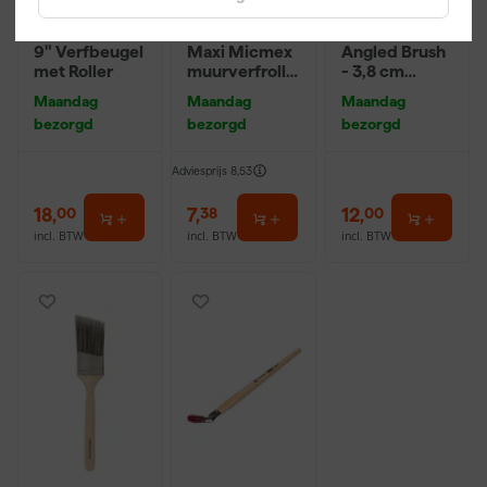
Farrow & Ball
Anza PRO
Farrow & Ball
9" Verfbeugel
Maxi Micmex
Angled Brush
met Roller
muurverfrolle
- 3,8 cm
r - 18cm
breed
Maandag
Maandag
Maandag
bezorgd
bezorgd
bezorgd
Adviesprijs
8,53
18
,
7
,
12
,
00
38
00
incl. BTW
incl. BTW
incl. BTW