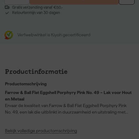
Gratis verzending vanaf €50,-
Retourtermijn van 30 dagen
Verfwebwinkel is Kiyoh gecertificeerd
Productinformatie
Productomschrijving
Farrow & Ball Flat Eggshell Porphyry Pink No. 49 – Lak voor Hout
en Metaal
Ervaar de kwaliteit van Farrow & Ball Flat Eggshell Porphyry Pink
No. 49, een lak die uitblinkt in duurzaamheid en uitstraling met
een elegante 20% eiglans. Dankzij schrobklasse 1 en een
vlekbestendige formule is deze lak perfect voor oppervlakken die
Bekijk volledige productomschrijving
dagelijks intensief gebruikt worden, zoals keukenkastjes en
badkamermeubelen. De lak droogt snel, hardt uitstekend uit en