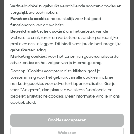
Verfwebwinkel.nl gebruikt verschillende soorten cookies en
Farrow & Ball
Go!Paint Roll
Klingspor
vergelijkbare technieken:
F&B
And Go
Schuurblok
Functionele cookies:
noodzakelijk voor het goed
Kleurenwaaie
Verfbak -
100X70X25m
functioneren van de website.
r
12cm Roller -
m Sk 500
Maandag
Maandag
Maandag
Beperkt analytische cookies:
om het gebruik van de
0,5L + 5
P220
bezorgd
bezorgd
bezorgd
website te analyseren en verbeteren, zonder persoonlijke
Inzetbakken
profielen aan te leggen. Dit biedt voor jou de best mogelijke
gebruikerservaring.
Marketing cookies:
voor het tonen van gepersonaliseerde
22
,
3
,
1
,
00
99
39
advertenties en het volgen van je internetgedrag.
incl. BTW
incl. BTW
incl. BTW
Door op "Cookies accepteren" te klikken, geef je
toestemming voor het gebruik van alle cookies, inclusief
marketingcookies voor advertentiepersonalisatie. Kies je
voor "Weigeren", dan plaatsen we alleen functionele en
beperkt analytische cookies. Meer informatie vind je in ons
cookiebeleid
.
Cookies accepteren
Weigeren