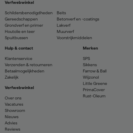
Verfwebwinkel
Schildersbenodigdheden
Beits
Gereedschappen
Betonverf en -coatings
Grondverf en primer
Lakverf
Houtolie en teer
Muurverf
Spuitbussen
Voorstrijkmiddelen
Hulp & contact
Merken
Klantenservice
SPS
Verzenden & retourneren
Sikkens
Betaalmogelijkheden
Farrow & Ball
Zakelijk
Wijzonol
Little Greene
Verfwebwinkel
PrimaCover
Rust-Oleum
Over ons
Vacatures
Showroom
Nieuws
Advies
Reviews