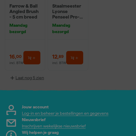
Farrow & Ball
Staalmeester
Angled Brush
Lyonse
- 5 cm breed
Penseel Pro-
Hybrid 2024 -
Maandag
Maandag
16
bezorgd
bezorgd
16
,
12
,
00
89
incl. BTW
incl. BTW
Laat nog 5 zien
Jouw account
Log-in en beheer je bestellingen en gegevens
Nieuwsbrief
Inschrijven wekelijkse nieuwsbrief
Wij helpen je graag