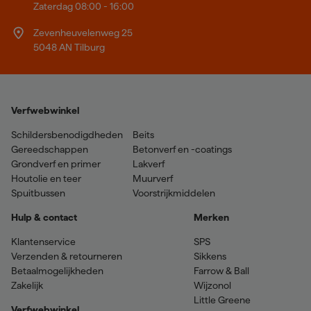
Zaterdag 08:00 - 16:00
Zevenheuvelenweg 25
5048 AN Tilburg
Verfwebwinkel
Schildersbenodigdheden
Beits
Gereedschappen
Betonverf en -coatings
Grondverf en primer
Lakverf
Houtolie en teer
Muurverf
Spuitbussen
Voorstrijkmiddelen
Hulp & contact
Merken
Klantenservice
SPS
Verzenden & retourneren
Sikkens
Betaalmogelijkheden
Farrow & Ball
Zakelijk
Wijzonol
Little Greene
Verfwebwinkel