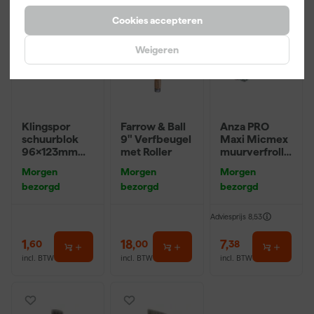
Cookies accepteren
Weigeren
Klingspor
Farrow & Ball
Anza PRO
schuurblok
9" Verfbeugel
Maxi Micmex
96x123mm
met Roller
muurverfrolle
P220
r - 18cm
Morgen
Morgen
Morgen
bezorgd
bezorgd
bezorgd
Adviesprijs
8,53
1
,
18
,
7
,
60
00
38
incl. BTW
incl. BTW
incl. BTW