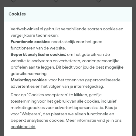
Cookies
Verfwebwinkel.nl gebruikt verschillende soorten cookies en
vergelijkbare technieken:
Functionele cookies:
noodzakelijk voor het goed
functioneren van de website.
Beperkt analytische cookies:
om het gebruik van de
Paintura
Farrow & Ball
Go!Paint Roll
website te analyseren en verbeteren, zonder persoonlijke
Lucamax
F&B
And Go
profielen aan te leggen. Dit biedt voor jou de best mogelijke
Washi tape -
Kleurenwaaie
Verfemmer -
gebruikerservaring.
50mx24mm
r
18cm Roller -
Morgen
Morgen
Morgen
8L + 5
Marketing cookies:
voor het tonen van gepersonaliseerde
bezorgd
bezorgd
bezorgd
Inzetemmers
advertenties en het volgen van je internetgedrag.
en deksel
Door op "Cookies accepteren" te klikken, geef je
Adviesprijs
6,00
toestemming voor het gebruik van alle cookies, inclusief
marketingcookies voor advertentiepersonalisatie. Kies je
3
,
22
,
10
,
99
00
99
voor "Weigeren", dan plaatsen we alleen functionele en
incl. BTW
incl. BTW
incl. BTW
beperkt analytische cookies. Meer informatie vind je in ons
cookiebeleid
.
Onze Top 10