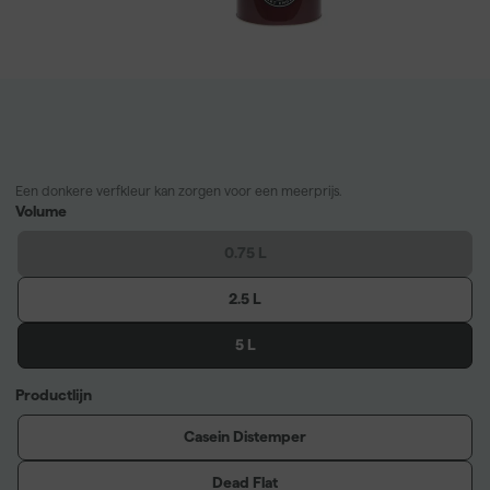
Een donkere verfkleur kan zorgen voor een meerprijs.
Volume
0.75 L
2.5 L
5 L
Productlijn
Casein Distemper
Dead Flat