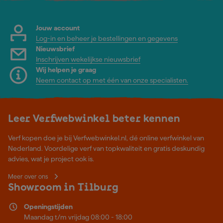
Jouw account
Log-in en beheer je bestellingen en gegevens
Nieuwsbrief
Inschrijven wekelijkse nieuwsbrief
Wij helpen je graag
Neem contact op met één van onze specialisten.
Leer Verfwebwinkel beter kennen
Verf kopen doe je bij Verfwebwinkel.nl, dé online verfwinkel van
Nederland. Voordelige verf van topkwaliteit en gratis deskundig
advies, wat je project ook is.
Meer over ons
Showroom in Tilburg
Openingstijden
Maandag t/m vrijdag 08:00 - 18:00