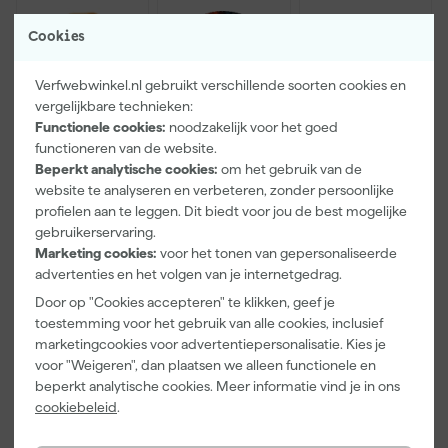
Cookies
Verfwebwinkel.nl gebruikt verschillende soorten cookies en
vergelijkbare technieken:
Functionele cookies:
noodzakelijk voor het goed
functioneren van de website.
Beperkt analytische cookies:
om het gebruik van de
Paintura
Farrow & Ball
Go!Paint Roll
Lucamax
F&B
And Go
website te analyseren en verbeteren, zonder persoonlijke
Washi tape -
Kleurenwaaie
Verfemmer -
profielen aan te leggen. Dit biedt voor jou de best mogelijke
50mx24mm
r
18cm Roller -
gebruikerservaring.
Morgen
Morgen
Morgen
8L + 5
Marketing cookies:
voor het tonen van gepersonaliseerde
bezorgd
bezorgd
bezorgd
Inzetemmers
advertenties en het volgen van je internetgedrag.
en deksel
Adviesprijs
6,00
Door op "Cookies accepteren" te klikken, geef je
toestemming voor het gebruik van alle cookies, inclusief
3
,
22
,
10
,
99
00
99
marketingcookies voor advertentiepersonalisatie. Kies je
incl. BTW
incl. BTW
incl. BTW
voor "Weigeren", dan plaatsen we alleen functionele en
beperkt analytische cookies. Meer informatie vind je in ons
Onze Top 10
cookiebeleid
.