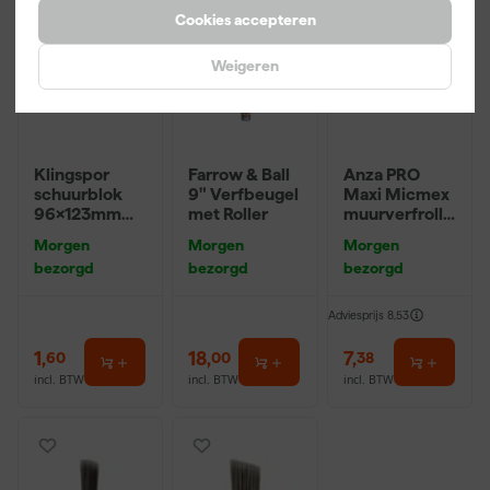
Cookies accepteren
Weigeren
Klingspor
Farrow & Ball
Anza PRO
schuurblok
9" Verfbeugel
Maxi Micmex
96x123mm
met Roller
muurverfrolle
P220
r - 18cm
Morgen
Morgen
Morgen
bezorgd
bezorgd
bezorgd
Adviesprijs
8,53
1
,
18
,
7
,
60
00
38
incl. BTW
incl. BTW
incl. BTW