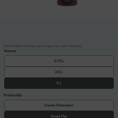
Een donkere verfkleur kan zorgen voor een meerprijs.
Volume
0.75 L
2.5 L
5 L
Productlijn
Casein Distemper
Dead Flat