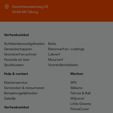
Zevenheuvelenweg 25
5048 AN Tilburg
Verfwebwinkel
Schildersbenodigdheden
Beits
Gereedschappen
Betonverf en -coatings
Grondverf en primer
Lakverf
Houtolie en teer
Muurverf
Spuitbussen
Voorstrijkmiddelen
Hulp & contact
Merken
Klantenservice
SPS
Verzenden & retourneren
Sikkens
Betaalmogelijkheden
Farrow & Ball
Zakelijk
Wijzonol
Little Greene
Verfwebwinkel
PrimaCover