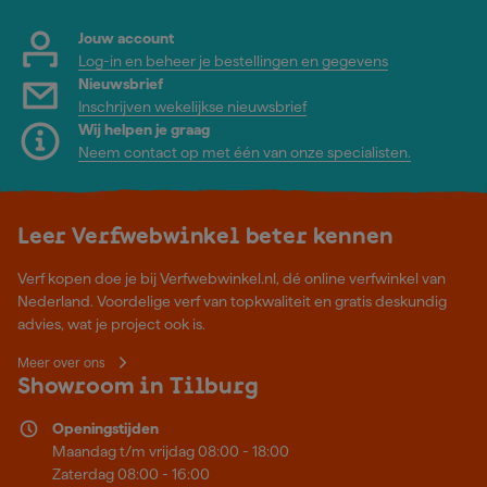
Jouw account
Log-in en beheer je bestellingen en gegevens
Nieuwsbrief
Inschrijven wekelijkse nieuwsbrief
Wij helpen je graag
Neem contact op met één van onze specialisten.
Leer Verfwebwinkel beter kennen
Verf kopen doe je bij Verfwebwinkel.nl, dé online verfwinkel van
Nederland. Voordelige verf van topkwaliteit en gratis deskundig
advies, wat je project ook is.
Meer over ons
Showroom in Tilburg
Openingstijden
Maandag t/m vrijdag 08:00 - 18:00
Zaterdag 08:00 - 16:00