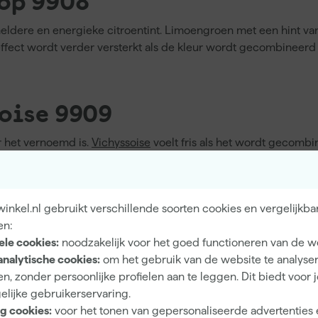
rop 9908
heldere en energieke citroentint. Limoengroen met een hint va
 effect wordt verder versterkt als de kleur wordt gecombineerd
soise 9909
r het vernoemd is.
Vichyssoise
voelt fris als het wordt gecombi
e kamers wordt de kleur intensiever, terwijl het in grotere ruimte
owder kan een kalm en ingetogen pastel palet gevormd worden
nkel.nl gebruikt verschillende soorten cookies en vergelijkba
ool 9911
en:
ele cookies:
noodzakelijk voor het goed functioneren van de w
naoorlogse Engelse toetje. Deze roze kleur, die je doet watert
analytische cookies:
om het gebruik van de website te analyse
hant's Breath en London Clay kan een chique maar ondeugend 
n, zonder persoonlijke profielen aan te leggen. Dit biedt voor 
elijke gebruikerservaring.
g cookies:
voor het tonen van gepersonaliseerde advertenties 