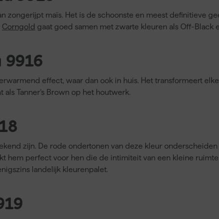
n zongerijpt maïs. Het is de schoonste en meest definitieve gee
.
Corngold
gaat goed samen met zwarte kleuren als Off-Black e
a 9916
rwarmend effect, waar dan ook in huis. Het transformeert elk
t als Tanner's Brown op het houtwerk.
918
bekend zijn. De rode ondertonen van deze kleur onderscheide
t hem perfect voor hen die de intimiteit van een kleine ruimt
nigszins landelijk kleurenpalet.
919