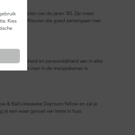
iningsproducten van de jaren '80. Zijn meer
 gebruik
 op het zuiden. Kleuren die goed samengaan met
ie. Kies
tische
brengt speelsheid en persoonlijkheid aan in elke
en leuk palet voor in de meisjeskamer is
ow & Ball's klassieke Dayroom Yellow en zal je
je een waar gevoel van lente in huis.