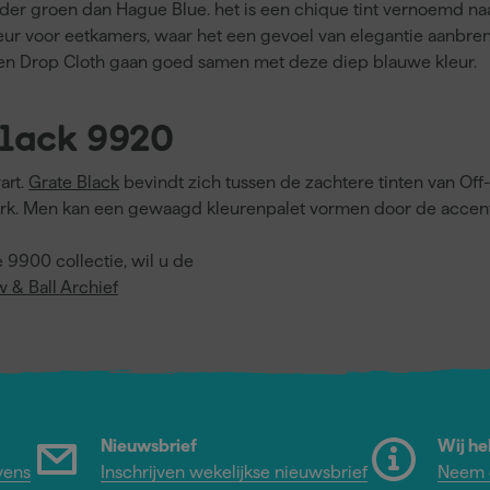
er groen dan Hague Blue. het is een chique tint vernoemd naar
leur voor eetkamers, waar het een gevoel van elegantie aanbren
e en Drop Cloth gaan goed samen met deze diep blauwe kleur.
Black 9920
art.
Grate Black
bevindt zich tussen de zachtere tinten van Off
lwerk. Men kan een gewaagd kleurenpalet vormen door de accen
 9900 collectie, wil u de
w & Ball Archief
Nieuwsbrief
Wij he
vens
Inschrijven wekelijkse nieuwsbrief
Neem c