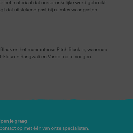
 het materiaal dat oorspronkelijke werd gebruikt
gt dat uitstekend past bij ruimtes waar gasten
-Black en het meer intense Pitch Black in, waarmee
t-kleuren Rangwali en Vardo toe te voegen.
lpen je graag
ontact op met één van onze specialisten.