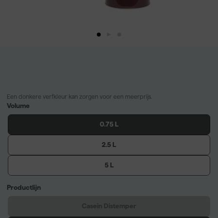
Een donkere verfkleur kan zorgen voor een meerprijs.
Volume
0.75 L
2.5 L
5 L
Productlijn
Casein Distemper