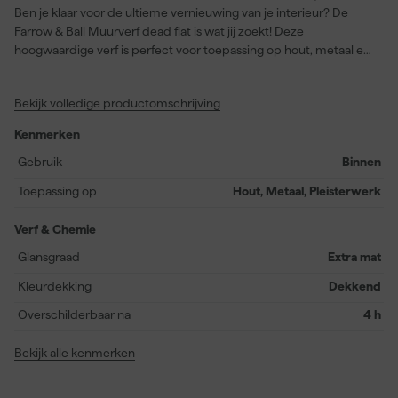
Ben je klaar voor de ultieme vernieuwing van je interieur? De
Farrow & Ball Muurverf dead flat is wat jij zoekt! Deze
hoogwaardige verf is perfect voor toepassing op hout, metaal en
pleisterwerk. Met een verbluffende dekking en een diepe, grijze
kleur genaamd Plummett (leveranciersnummer: No. 272), is dit
Bekijk volledige productomschrijving
de meest matte afwerking die je kunt krijgen. Na 1 dag is de verf
volledig uitgehard en ben je verzekerd van een indrukwekkende,
Kenmerken
wasbare en slijtvast oppervlak. Perfect voor elke ruimte in je huis.
De Farrow & Ball Muurverf dead flat is niet alleen functioneel maar
Gebruik
Binnen
voegt ook een rijke, kenmerkende kleur toe aan je interieur. Ga
Toepassing op
Hout, Metaal, Pleisterwerk
voor verf op waterbasis en ervaar hoe eenvoudig schilderen kan
zijn!
Verf & Chemie
Glansgraad
Extra mat
Kleurdekking
Dekkend
Overschilderbaar na
4 h
Bekijk alle kenmerken