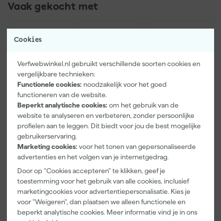
Vaak gekocht met
Cookies
Verfwebwinkel.nl gebruikt verschillende soorten cookies en
vergelijkbare technieken:
Functionele cookies:
noodzakelijk voor het goed
functioneren van de website.
Beperkt analytische cookies:
om het gebruik van de
website te analyseren en verbeteren, zonder persoonlijke
profielen aan te leggen. Dit biedt voor jou de best mogelijke
Paintura
Farrow & Ball
Go!Paint Roll
gebruikerservaring.
Lucamax
F&B
And Go
Washi tape -
Kleurenwaaie
Verfbak -
Marketing cookies:
voor het tonen van gepersonaliseerde
50mx24mm
r
12cm Roller -
advertenties en het volgen van je internetgedrag.
Morgen
Morgen
Morgen
0,5L + 5
bezorgd
bezorgd
bezorgd
Door op "Cookies accepteren" te klikken, geef je
Inzetbakken
toestemming voor het gebruik van alle cookies, inclusief
marketingcookies voor advertentiepersonalisatie. Kies je
Adviesprijs
6,00
voor "Weigeren", dan plaatsen we alleen functionele en
3
,
22
,
3
,
99
00
99
beperkt analytische cookies. Meer informatie vind je in ons
incl. BTW
incl. BTW
incl. BTW