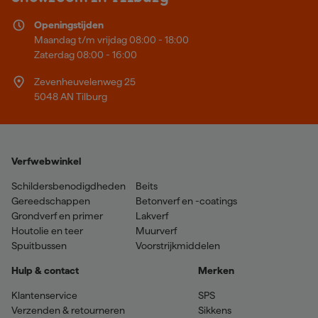
Openingstijden
Maandag t/m vrijdag 08:00 - 18:00
Zaterdag 08:00 - 16:00
Zevenheuvelenweg 25
5048 AN Tilburg
Verfwebwinkel
Schildersbenodigdheden
Beits
Gereedschappen
Betonverf en -coatings
Grondverf en primer
Lakverf
Houtolie en teer
Muurverf
Spuitbussen
Voorstrijkmiddelen
Hulp & contact
Merken
Klantenservice
SPS
Verzenden & retourneren
Sikkens