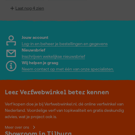
Laat nog 4 zien
Jouw account
Log-in en beheer je bestellingen en gegevens
Nieuwsbrief
Inschrijven wekelijkse nieuwsbrief
Wij helpen je graag
Neem contact op met één van onze specialisten.
Leer Verfwebwinkel beter kennen
Verf kopen doe je bij Verfwebwinkel.nl, dé online verfwinkel van
Nederland. Voordelige verf van topkwaliteit en gratis deskundig
advies, wat je project ook is.
Meer over ons
Showroom in Tilburg