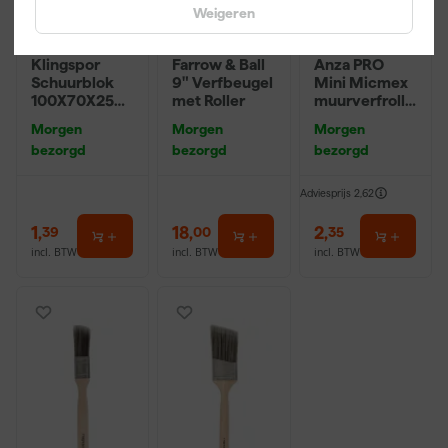
Weigeren
Klingspor
Farrow & Ball
Anza PRO
Schuurblok
9" Verfbeugel
Mini Micmex
100X70X25m
met Roller
muurverfrolle
m Sk 500
r - 10cm
Morgen
Morgen
Morgen
P220
bezorgd
bezorgd
bezorgd
Adviesprijs
2,62
1
,
18
,
2
,
39
00
35
incl. BTW
incl. BTW
incl. BTW