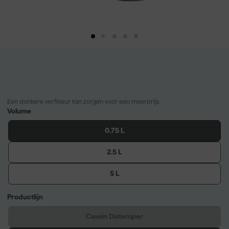
Een donkere verfkleur kan zorgen voor een meerprijs.
Volume
0.75 L
2.5 L
5 L
Productlijn
Casein Distemper