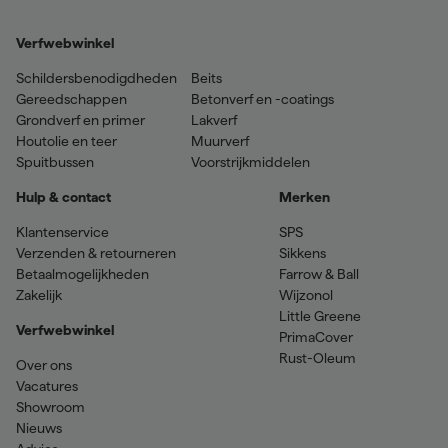
Verfwebwinkel
Schildersbenodigdheden
Beits
Gereedschappen
Betonverf en -coatings
Grondverf en primer
Lakverf
Houtolie en teer
Muurverf
Spuitbussen
Voorstrijkmiddelen
Hulp & contact
Merken
Klantenservice
SPS
Verzenden & retourneren
Sikkens
Betaalmogelijkheden
Farrow & Ball
Zakelijk
Wijzonol
Little Greene
Verfwebwinkel
PrimaCover
Rust-Oleum
Over ons
Vacatures
Showroom
Nieuws