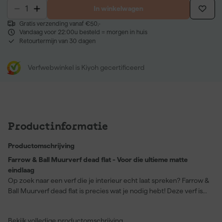
In winkelwagen
Gratis verzending vanaf €50,-
Vandaag voor 22:00u besteld = morgen in huis
Retourtermijn van 30 dagen
Verfwebwinkel is Kiyoh gecertificeerd
Productinformatie
Productomschrijving
Farrow & Ball Muurverf dead flat - Voor die ultieme matte
eindlaag
Op zoek naar een verf die je interieur echt laat spreken? Farrow &
Ball Muurverf dead flat is precies wat je nodig hebt! Deze verf is
de meest matte afwerking die Farrow & Ball biedt, en geeft elke
ruimte een diepe, rijke kleur. Perfect voor muren, houtwerk en
Bekijk volledige productomschrijving
zelfs radiatoren. Met een droogtijd van slechts 2 uur per laag en