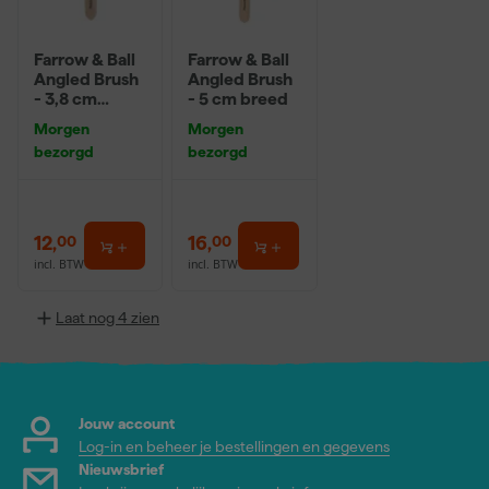
Farrow & Ball
Farrow & Ball
Angled Brush
Angled Brush
- 3,8 cm
- 5 cm breed
breed
Morgen
Morgen
bezorgd
bezorgd
12
,
16
,
00
00
incl. BTW
incl. BTW
Laat nog 4 zien
Jouw account
Log-in en beheer je bestellingen en gegevens
Nieuwsbrief