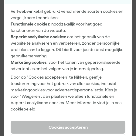
Verfwebwinkel.nl gebruikt verschillende soorten cookies en
vergelijkbare technieken:
Paintura
Farrow & Ball
Go!Paint Roll
Functionele cookies:
noodzakelijk voor het goed
Lucamax
F&B
And Go
functioneren van de website.
Washi tape -
Kleurenwaaie
Verfbak -
Beperkt analytische cookies:
om het gebruik van de
50mx24mm
r
12cm Roller -
Morgen
Morgen
Morgen
website te analyseren en verbeteren, zonder persoonlijke
0,5L + 5
bezorgd
bezorgd
bezorgd
profielen aan te leggen. Dit biedt voor jou de best mogelijke
Inzetbakken
gebruikerservaring.
Marketing cookies:
voor het tonen van gepersonaliseerde
Adviesprijs
6,00
advertenties en het volgen van je internetgedrag.
3
,
22
,
3
,
99
00
99
Door op "Cookies accepteren" te klikken, geef je
incl. BTW
incl. BTW
incl. BTW
toestemming voor het gebruik van alle cookies, inclusief
marketingcookies voor advertentiepersonalisatie. Kies je
voor "Weigeren", dan plaatsen we alleen functionele en
beperkt analytische cookies. Meer informatie vind je in ons
cookiebeleid
.
Cookies accepteren