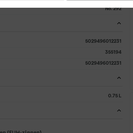
No. 292
5029496012231
355194
5029496012231
0.75 L