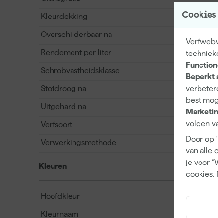
Cookies
Kleurdekking
Overschilderbaar na
Verfwebwi
Rendement per liter
techniek
Function
Schrobvastheidsklasse
Beperkt 
Stofdroog na
verbetere
best mog
Uitgehard na
Marketin
volgen va
Verfsoort
Door op 
Verwerkingsmethode
van alle 
je voor "
Kleuren
cookies. 
Hoofdkleur
Kleurnaam