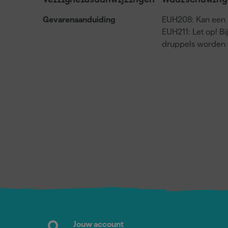
Veiligheidsaanwijzingen
Waarschuwing
Gevarenaanduiding
EUH208: Kan een a
EUH211: Let op! Bi
druppels worden 
Jouw account