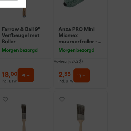
Farrow & Ball 9"
Anza PRO Mini
Verfbeugel met
Micmex
Roller
muurverfroller -
10cm
Morgen bezorgd
Morgen bezorgd
Adviesprijs
2,62
18
,
2
,
00
35
incl. BTW
incl. BTW