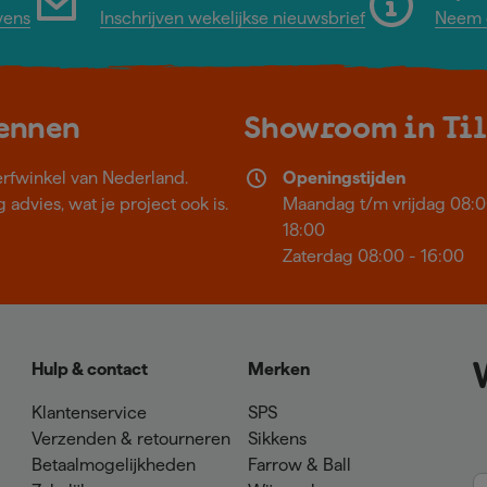
vens
Inschrijven wekelijkse nieuwsbrief
Neem c
kennen
Showroom in Ti
erfwinkel van Nederland.
Openingstijden
 advies, wat je project ook is.
Maandag t/m vrijdag 08:0
18:00
Zaterdag 08:00 - 16:00
Hulp & contact
Merken
Klantenservice
SPS
Verzenden & retourneren
Sikkens
Betaalmogelijkheden
Farrow & Ball