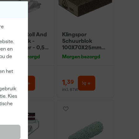
re
Go!Paint Roll And
Klingspor
Go Verfbak -
Schuurblok
ebsite.
12cm Roller - 0,5L
100X70X25mm
ren en
+ 5 Inzetbakken
Sk 500 P220
jou de
Morgen bezorgd
Morgen bezorgd
en het
3
,
1
,
99
39
 gebruik
incl. BTW
incl. BTW
ie. Kies
tische