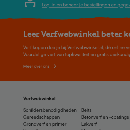
Log-in en beheer je bestellingen en gege
Leer Verfwebwinkel beter 
Verf kopen doe je bij Verfwebwinkel.nl, dé online v
Voordelige verf van topkwaliteit en gratis deskundig
Meer over ons
Verfwebwinkel
Schildersbenodigdheden
Beits
Gereedschappen
Betonverf en -coatings
Grondverf en primer
Lakverf