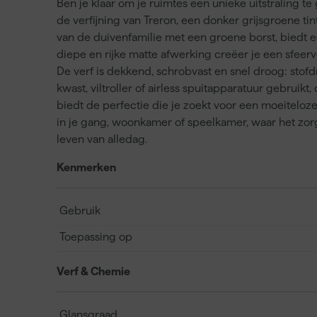
Ben je klaar om je ruimtes een unieke uitstraling t
de verfijning van Treron, een donker grijsgroene tin
van de duivenfamilie met een groene borst, biedt ee
diepe en rijke matte afwerking creëer je een sfeer
De verf is dekkend, schrobvast en snel droog: stofd
kwast, viltroller of airless spuitapparatuur gebruik
biedt de perfectie die je zoekt voor een moeiteloze
in je gang, woonkamer of speelkamer, waar het zor
leven van alledag.
Kenmerken
Gebruik
Toepassing op
Verf & Chemie
Glansgraad