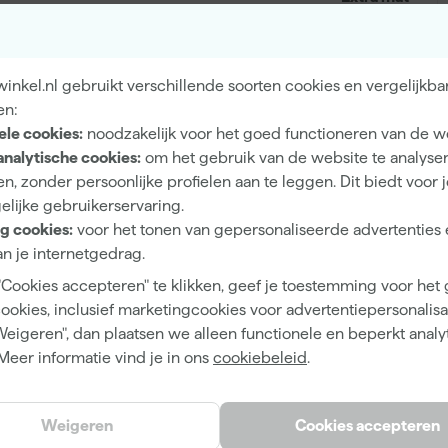
Dekkend
4 h
nkel.nl gebruikt verschillende soorten cookies en vergelijkba
12 m²/l
en:
ele cookies:
noodzakelijk voor het goed functioneren van de w
1
analytische cookies:
om het gebruik van de website te analyse
n, zonder persoonlijke profielen aan te leggen. Dit biedt voor 
2 h
elijke gebruikerservaring.
1 d
g cookies:
voor het tonen van gepersonaliseerde advertenties 
n je internetgedrag.
Waterbasis (acryl)
"Cookies accepteren" te klikken, geef je toestemming voor het
Airless spuitapparatuur, Kwast, Viltroller
cookies, inclusief marketingcookies voor advertentiepersonalisat
Weigeren", dan plaatsen we alleen functionele en beperkt analy
Meer informatie vind je in ons
cookiebeleid
.
Groen
Weigeren
Cookies accepteren
Treron