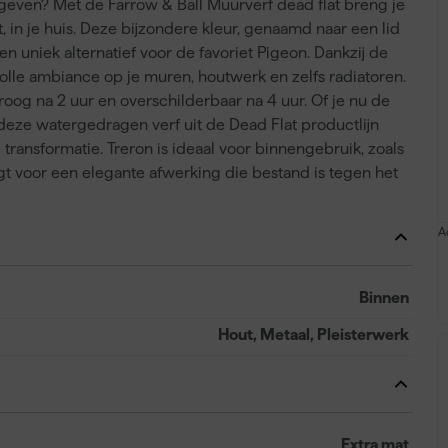
e geven? Met de Farrow & Ball Muurverf dead flat breng je
t, in je huis. Deze bijzondere kleur, genaamd naar een lid
n uniek alternatief voor de favoriet Pigeon. Dankzij de
volle ambiance op je muren, houtwerk en zelfs radiatoren.
roog na 2 uur en overschilderbaar na 4 uur. Of je nu de
t, deze watergedragen verf uit de Dead Flat productlijn
 transformatie. Treron is ideaal voor binnengebruik, zoals
gt voor een elegante afwerking die bestand is tegen het
A
Binnen
Hout, Metaal, Pleisterwerk
Extra mat