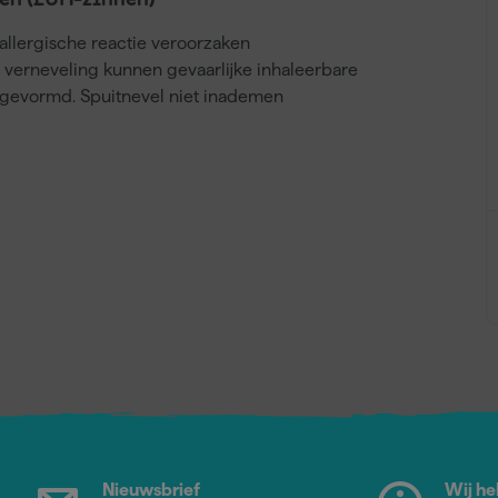
en (EUH-zinnen)
llergische reactie veroorzaken
j verneveling kunnen gevaarlijke inhaleerbare
gevormd. Spuitnevel niet inademen
Nieuwsbrief
Wij he