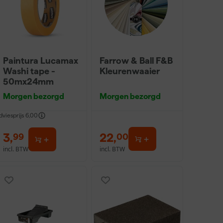
Paintura Lucamax
Farrow & Ball F&B
Washi tape -
Kleurenwaaier
50mx24mm
Morgen bezorgd
Morgen bezorgd
dviesprijs
6,00
3
,
22
,
99
00
incl. BTW
incl. BTW