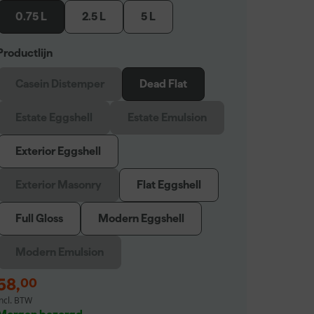
0.75 L
2.5 L
5 L
Productlijn
Casein Distemper
Dead Flat
Estate Eggshell
Estate Emulsion
Exterior Eggshell
Exterior Masonry
Flat Eggshell
Full Gloss
Modern Eggshell
Modern Emulsion
58
,
00
incl. BTW