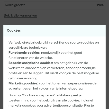
Korrelgrootte
P180
Bekijk alle kenmerken
Vaak gekocht met
Cookies
Verfwebwinkel.nl gebruikt verschillende soorten cookies en
vergelijkbare technieken:
Functionele cookies:
noodzakelijk voor het goed
functioneren van de website.
Beperkt analytische cookies:
om het gebruik van de
website te analyseren en verbeteren, zonder persoonlijke
profielen aan te leggen. Dit biedt voor jou de best mogelijke
gebruikerservaring.
Marketing cookies:
voor het tonen van gepersonaliseerde
advertenties en het volgen van je internetgedrag.
Paintura
Go!Paint
Anza PRO
Door op "Cookies accepteren" te klikken, geef je
Lucamax
Economy S
Muurverfset
Washi tape -
Verfbak -
MICMEX set
toestemming voor het gebruik van alle cookies, inclusief
50mx24mm
10cm Roller -
6-delig
marketingcookies voor advertentiepersonalisatie. Kies je
Morgen
Morgen
Morgen
15 x 32 cm + 5