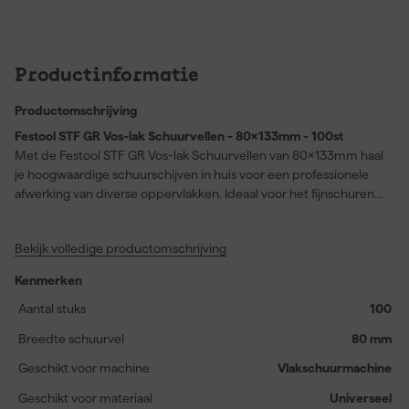
Productinformatie
Productomschrijving
Festool STF GR Vos-lak Schuurvellen - 80x133mm - 100st
Met de Festool STF GR Vos-lak Schuurvellen van 80x133mm haal
je hoogwaardige schuurschijven in huis voor een professionele
afwerking van diverse oppervlakken. Ideaal voor het fijnschuren
van polymeermaterialen, hoogglanslakken en kunststoffen,
zorgen deze schuurvellen telkens weer voor een verfijnd en egaal
Bekijk volledige productomschrijving
eindresultaat. Dankzij de optimale pasvorm voor
vlakschuurmachines zijn ze eenvoudig te bevestigen en blijven
Kenmerken
ze stevig op hun plek tijdens het werken. Het pakket van 100
stuks geeft je voldoende voorraad om ook grotere projecten
Aantal stuks
100
moeiteloos uit te voeren. Of je nu een gladde ondergrond wilt
Breedte schuurvel
80 mm
creëren voor verder lakwerk of de perfecte finish wilt bereiken,
met deze schuurvellen werk je efficiënt en nauwkeurig. Ze zijn
Geschikt voor machine
Vlakschuurmachine
geschikt als vlak schuurpapier, vlak schuurvellen en als accessoire
Geschikt voor materiaal
Universeel
voor schuurmachines, zodat je flexibel kunt inzetten bij elke klus.