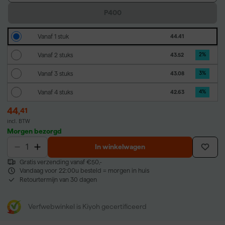
P400
Vanaf 1 stuk
44.41
Vanaf 2 stuks
43.52
2
%
Vanaf 3 stuks
43.08
3
%
Vanaf 4 stuks
42.63
4
%
44
,
41
incl. BTW
Morgen bezorgd
In winkelwagen
Gratis verzending vanaf €50,-
Vandaag voor 22:00u besteld = morgen in huis
Retourtermijn van 30 dagen
Verfwebwinkel is Kiyoh gecertificeerd