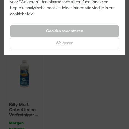
voor "Weigeren", dan plaatsen we alleen functionele en
bezorgd
bezorgd
bezorgd
inzetbakken
beperkt analytische cookies. Meer informatie vind je in ons
cookiebeleid
.
Adviesprijs
6,00
Adviesprijs
31,89
3
,
2
,
19
,
99
99
95
Cookies accepteren
incl. BTW
incl. BTW
incl. BTW
Weigeren
Onze Top 10
Rilly Multi
Ontvetter en
Verfreiniger –
0,5L
Morgen
bezorgd