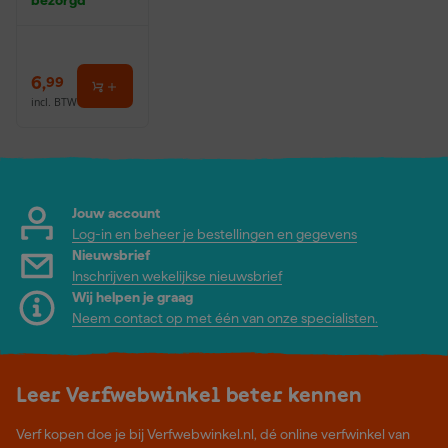
6
,
99
incl. BTW
Jouw account
Log-in en beheer je bestellingen en gegevens
Nieuwsbrief
Inschrijven wekelijkse nieuwsbrief
Wij helpen je graag
Neem contact op met één van onze specialisten.
Leer Verfwebwinkel beter kennen
Verf kopen doe je bij Verfwebwinkel.nl, dé online verfwinkel van