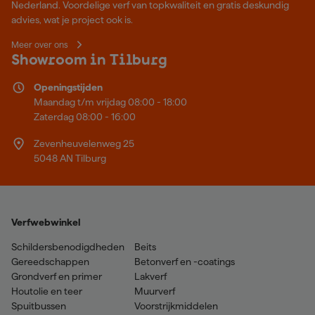
Nederland. Voordelige verf van topkwaliteit en gratis deskundig
advies, wat je project ook is.
Meer over ons
Showroom in Tilburg
Openingstijden
Maandag t/m vrijdag 08:00 - 18:00
Zaterdag 08:00 - 16:00
Zevenheuvelenweg 25
5048 AN Tilburg
Verfwebwinkel
Schildersbenodigdheden
Beits
Gereedschappen
Betonverf en -coatings
Grondverf en primer
Lakverf
Houtolie en teer
Muurverf
Spuitbussen
Voorstrijkmiddelen