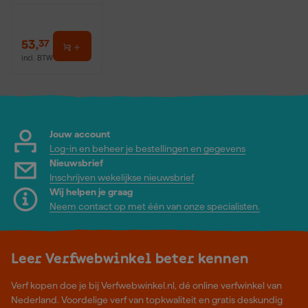
53
,
37
incl. BTW
Jouw account
Log-in en beheer je bestellingen en gegevens
Nieuwsbrief
Inschrijven wekelijkse nieuwsbrief
Wij helpen je graag
Neem contact op met één van onze specialisten.
Leer Verfwebwinkel beter kennen
Verf kopen doe je bij Verfwebwinkel.nl, dé online verfwinkel van
Nederland. Voordelige verf van topkwaliteit en gratis deskundig