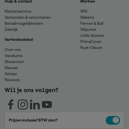
Hulp & contact
Merken
Klantenservice
SPS
Verzenden & retourneren
Sikkens
Betaalmogelijkheden
Farrow & Ball
Zakelijk
Wijzonol
Little Greene
Verfwebwinkel
PrimaCover
Rust-Oleum
Over ons
Vacatures
Showroom
Nieuws
Advies
Reviews
Wil je ons volgen?
Prijzen inclusief BTW zien?