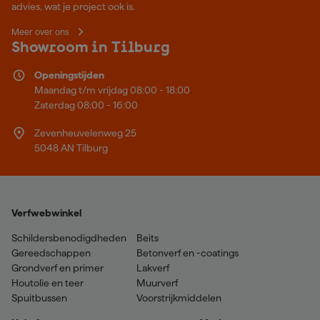
advies, wat je project ook is.
Meer over ons
Showroom in Tilburg
Openingstijden
Maandag t/m vrijdag 08:00 - 18:00
Zaterdag 08:00 - 16:00
Zevenheuvelenweg 25
5048 AN Tilburg
Verfwebwinkel
Schildersbenodigdheden
Beits
Gereedschappen
Betonverf en -coatings
Grondverf en primer
Lakverf
Houtolie en teer
Muurverf
Spuitbussen
Voorstrijkmiddelen