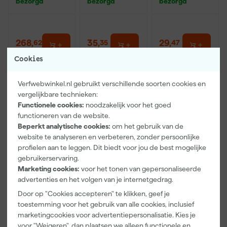
bezorgd
bezorgd
bezorgd
bluetooth -
CTL MIDI (5
werkt op
stuks)
netstroom &
accu
268
,
35
,
29
,
62
35
47
incl. BTW
incl. BTW
incl. BTW
Cookies
Verfwebwinkel.nl gebruikt verschillende soorten cookies en
vergelijkbare technieken:
Functionele cookies:
noodzakelijk voor het goed
functioneren van de website.
Beperkt analytische cookies:
om het gebruik van de
website te analyseren en verbeteren, zonder persoonlijke
profielen aan te leggen. Dit biedt voor jou de best mogelijke
gebruikerservaring.
Marketing cookies:
voor het tonen van gepersonaliseerde
advertenties en het volgen van je internetgedrag.
Festool STF
Festool STF
Festool STF
DELTA/9 P80
DELTA/9 P120
DELTA/9 P180
Door op "Cookies accepteren" te klikken, geef je
GR/10
GR/10
GR/10
toestemming voor het gebruik van alle cookies, inclusief
Schuurpapier
Schuurpapier
Schuurpapier
Morgen
Morgen
Morgen
marketingcookies voor advertentiepersonalisatie. Kies je
- Granat (10st)
- Granat (10st)
- Granat (10st)
bezorgd
bezorgd
bezorgd
voor "Weigeren", dan plaatsen we alleen functionele en