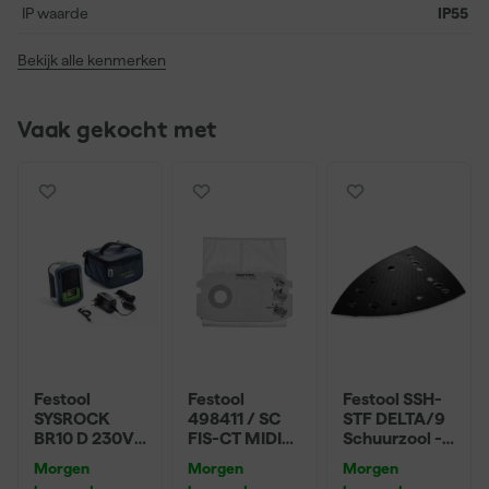
je alles snel en overzichtelijk bij de hand hebt.
IP waarde
IP55
Bekijk alle kenmerken
Vaak gekocht met
Festool
Festool
Festool SSH-
SYSROCK
498411 / SC
STF DELTA/9
BR10 D 230V
FIS-CT MIDI/5
Schuurzool -
Bouwradio -
Selfclean
100x150mm
Morgen
Morgen
Morgen
DAB+ -
filterzak voor