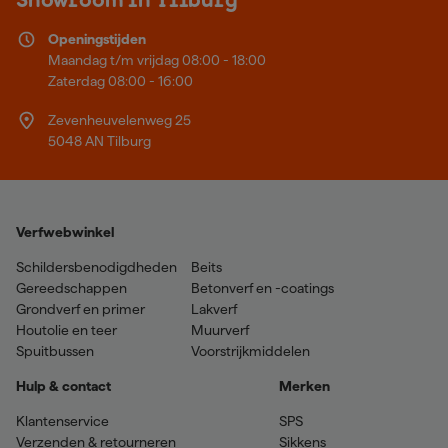
Showroom in Tilburg
Openingstijden
Maandag t/m vrijdag 08:00 - 18:00
Zaterdag 08:00 - 16:00
Zevenheuvelenweg 25
5048 AN Tilburg
Verfwebwinkel
Schildersbenodigdheden
Beits
Gereedschappen
Betonverf en -coatings
Grondverf en primer
Lakverf
Houtolie en teer
Muurverf
Spuitbussen
Voorstrijkmiddelen
Hulp & contact
Merken
Klantenservice
SPS
Verzenden & retourneren
Sikkens