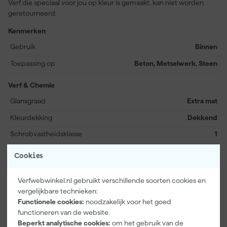
Verf die speciaal voor jou op kleur is gemaakt, kan niet worden
geretourneerd.
Kenmerken
Gebruik
Binnen
Toepassing op
Beton, Metselwerk, Steen
Verf & Chemie
Glansgraad
Extra mat
Kleurdekking
Dekkend
Schrobvastheidsklasse
1
Bekijk alle kenmerken
Cookies
Documenten
Verfwebwinkel.nl gebruikt verschillende soorten cookies en
vergelijkbare technieken:
Functionele cookies:
noodzakelijk voor het goed
Kenmerkenblad
functioneren van de website.
Beperkt analytische cookies:
om het gebruik van de