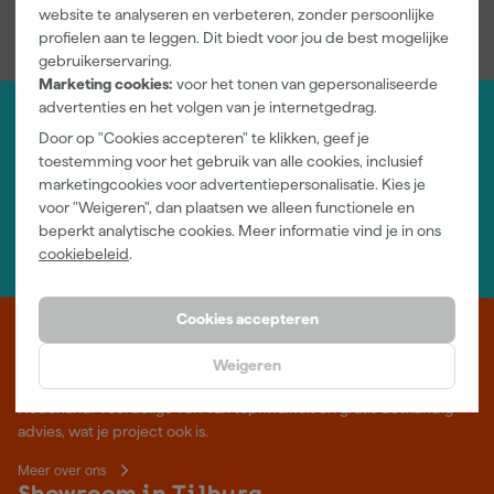
website te analyseren en verbeteren, zonder persoonlijke
profielen aan te leggen. Dit biedt voor jou de best mogelijke
gebruikerservaring.
Marketing cookies:
voor het tonen van gepersonaliseerde
advertenties en het volgen van je internetgedrag.
Door op "Cookies accepteren" te klikken, geef je
Jouw account
toestemming voor het gebruik van alle cookies, inclusief
Log-in en beheer je bestellingen en gegevens
marketingcookies voor advertentiepersonalisatie. Kies je
Nieuwsbrief
voor "Weigeren", dan plaatsen we alleen functionele en
Inschrijven wekelijkse nieuwsbrief
beperkt analytische cookies. Meer informatie vind je in ons
Wij helpen je graag
cookiebeleid
.
Neem contact op met één van onze specialisten.
Cookies accepteren
Leer Verfwebwinkel beter kennen
Weigeren
Verf kopen doe je bij Verfwebwinkel.nl, dé online verfwinkel van
Nederland. Voordelige verf van topkwaliteit en gratis deskundig
advies, wat je project ook is.
Meer over ons