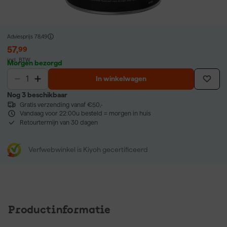
Adviesprijs
78,49
57
,
99
incl. BTW
Morgen bezorgd
In winkelwagen
Nog 3 beschikbaar
Gratis verzending vanaf €50,-
Vandaag voor 22:00u besteld = morgen in huis
Retourtermijn van 30 dagen
Verfwebwinkel is Kiyoh gecertificeerd
Productinformatie