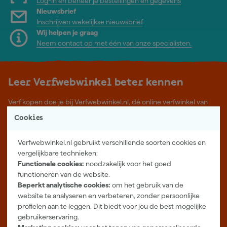
Log-in en beheer je bestellingen en gegevens
Nieuwsbrief
Inschrijven wekelijkse nieuwsbrief
Wij helpen je graag
Neem contact op met één van onze specialisten.
Leer Verfwebwinkel beter kennen
Verf kopen doe je bij Verfwebwinkel.nl, dé online verfwinkel van
Nederland. Voordelige verf van topkwaliteit en gratis deskundig
Cookies
advies, wat je project ook is.
Meer over ons
Verfwebwinkel.nl gebruikt verschillende soorten cookies en
Showroom in Tilburg
vergelijkbare technieken:
Functionele cookies:
noodzakelijk voor het goed
Openingstijden
functioneren van de website.
Maandag t/m vrijdag 08:00 - 18:00
Beperkt analytische cookies:
om het gebruik van de
Zaterdag 08:00 - 16:00
website te analyseren en verbeteren, zonder persoonlijke
profielen aan te leggen. Dit biedt voor jou de best mogelijke
Zevenheuvelenweg 25
gebruikerservaring.
5048 AN Tilburg