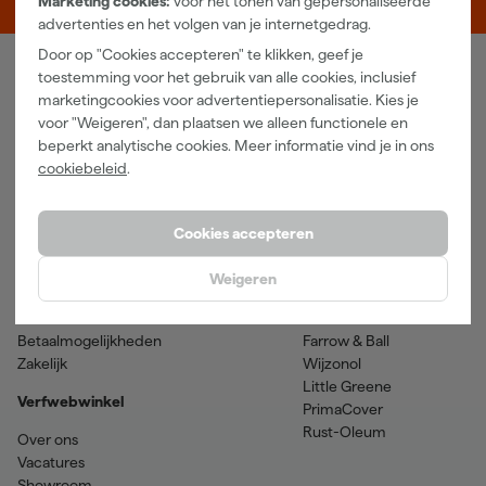
Marketing cookies:
voor het tonen van gepersonaliseerde
advertenties en het volgen van je internetgedrag.
Door op "Cookies accepteren" te klikken, geef je
toestemming voor het gebruik van alle cookies, inclusief
Verfwebwinkel
marketingcookies voor advertentiepersonalisatie. Kies je
voor "Weigeren", dan plaatsen we alleen functionele en
Schildersbenodigdheden
Beits
beperkt analytische cookies. Meer informatie vind je in ons
Gereedschappen
Betonverf en -coatings
cookiebeleid
.
Grondverf en primer
Lakverf
Houtolie en teer
Muurverf
Spuitbussen
Voorstrijkmiddelen
Cookies accepteren
Hulp & contact
Merken
Weigeren
Klantenservice
SPS
Verzenden & retourneren
Sikkens
Betaalmogelijkheden
Farrow & Ball
Zakelijk
Wijzonol
Little Greene
Verfwebwinkel
PrimaCover
Rust-Oleum
Over ons
Vacatures
Showroom