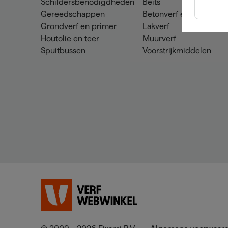
Schildersbenodigdheden
Beits
Gereedschappen
Betonverf en -coatings
Grondverf en primer
Lakverf
Houtolie en teer
Muurverf
Spuitbussen
Voorstrijkmiddelen