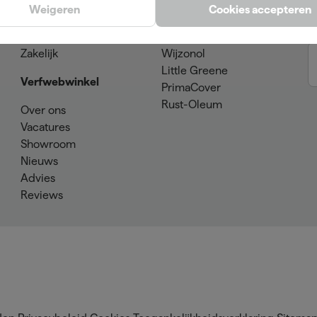
Klantenservice
SPS
Weigeren
Cookies accepteren
Verzenden & retourneren
Sikkens
Betaalmogelijkheden
Farrow & Ball
Zakelijk
Wijzonol
Little Greene
Verfwebwinkel
PrimaCover
Rust-Oleum
Over ons
Vacatures
Showroom
Nieuws
Advies
Reviews