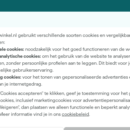
Nieuwsbrief
Wij he
vens
Inschrijven wekelijkse nieuwsbrief
Neem c
nkel.nl gebruikt verschillende soorten cookies en vergelijkba
en:
ele cookies:
noodzakelijk voor het goed functioneren van de w
kennen
Showroom in Ti
analytische cookies:
om het gebruik van de website te analyse
n, zonder persoonlijke profielen aan te leggen. Dit biedt voor 
erfwinkel van Nederland.
Openingstijden
elijke gebruikerservaring.
 advies, wat je project ook is.
Maandag t/m vrijdag 08:0
g cookies:
voor het tonen van gepersonaliseerde advertenties 
18:00
n je internetgedrag.
Zaterdag 08:00 - 16:00
"Cookies accepteren" te klikken, geef je toestemming voor het
cookies, inclusief marketingcookies voor advertentiepersonalisat
Weigeren", dan plaatsen we alleen functionele en beperkt analy
Meer informatie vind je in ons
cookiebeleid
.
Hulp & contact
Merken