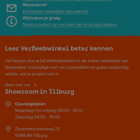
Nieuwsbrief
Inschrijven wekelijkse nieuwsbrief
Wij helpen je graag
Neem contact op met één van onze specialisten.
Leer Verfwebwinkel beter kennen
Verf kopen doe je bij Verfwebwinkel.nl, dé online verfwinkel van
Nederland. Voordelige verf van topkwaliteit en gratis deskundig
advies, wat je project ook is.
Meer over ons
Showroom in Tilburg
Openingstijden
Maandag t/m vrijdag 08:00 - 18:00
Zaterdag 08:00 - 16:00
Zevenheuvelenweg 25
5048 AN Tilburg