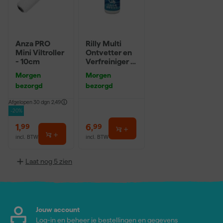
Anza PRO
Rilly Multi
Mini Viltroller
Ontvetter en
- 10cm
Verfreiniger –
0,5L
Morgen
Morgen
bezorgd
bezorgd
Afgelopen 30 dgn
2,49
-20%
1
,
6
,
99
99
incl. BTW
incl. BTW
Laat nog 5 zien
Jouw account
Log-in en beheer je bestellingen en gegevens