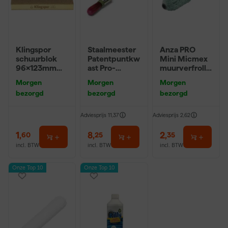
Klingspor
Staalmeester
Anza PRO
schuurblok
Patentpuntkw
Mini Micmex
96x123mm
ast Pro-
muurverfrolle
P220
Hybrid 2020 -
r - 10cm
Morgen
Morgen
Morgen
10 (2cm)
bezorgd
bezorgd
bezorgd
Adviesprijs
11,37
Adviesprijs
2,62
1
,
8
,
2
,
60
25
35
incl. BTW
incl. BTW
incl. BTW
Onze Top 10
Onze Top 10