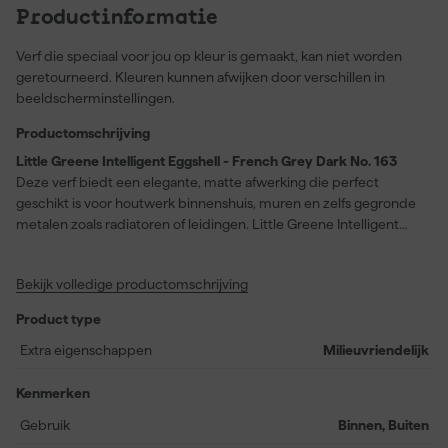
Productinformatie
Verf die speciaal voor jou op kleur is gemaakt, kan niet worden
geretourneerd. Kleuren kunnen afwijken door verschillen in
beeldscherminstellingen.
Productomschrijving
Little Greene Intelligent Eggshell - French Grey Dark No. 163
Deze verf biedt een elegante, matte afwerking die perfect
geschikt is voor houtwerk binnenshuis, muren en zelfs gegronde
metalen zoals radiatoren of leidingen. Little Greene Intelligent
Eggshell - French Grey Dark No. 163 verenigt functionaliteit en
schoonheid dankzij een sterke, volledig wasbare formule, die
Bekijk volledige productomschrijving
uitstekend bestand is tegen vocht, vlekken en dagelijkse slijtage.
Dankzij de eiglans en de watergedragen samenstelling kun je
Product type
deze verf moeiteloos reinigen, wat hem bijzonder geschikt maakt
voor drukbezochte ruimtes zoals keukens en badkamers, zelfs in
Extra eigenschappen
Milieuvriendelijk
de spatzone of op plekken waar condensatie optreedt. Met
Intelligent Grip™-technologie hecht deze verf betrouwbaar op
Kenmerken
diverse ondergronden, terwijl de zelf-primende werking het
Gebruik
Binnen, Buiten
schilderproces vereenvoudigt. Je verbruikt ongeveer 14 meter