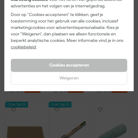
advertenties en het volgen van je internetgedrag.
Door op "Cookies accepteren" te klikken, geef je
toestemming voor het gebruik van alle cookies, inclusief
marketingcookies voor advertentiepersonalisatie. Kies je
Little Greene
Kip Tape
Go!Paint Roll
voor "Weigeren", dan plaatsen we alleen functionele en
Absolute Matt
3308-24
And Go
beperkt analytische cookies. Meer informatie vind je in ons
- op kleur
Washi Tec
Verfbak -
cookiebeleid
.
gemengd -
Schilderstape
12cm Roller -
Morgen
Morgen
Morgen
250ml Sample
Gold - 24mm
0,5L + 5
bezorgd
bezorgd
bezorgd
x 50m
Inzetbakken
Cookies accepteren
Weigeren
13
,
6
,
3
,
50
50
99
incl. BTW
incl. BTW
incl. BTW
Onze Top 10
Onze Top 10