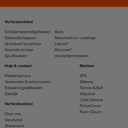
Verfwebwinkel
Schildersbenodigdheden
Beits
Gereedschappen
Betonverf en -coatings
Grondverf en primer
Lakverf
Houtolie en teer
Muurverf
Spuitbussen
Voorstrijkmiddelen
Hulp & contact
Merken
Klantenservice
SPS
Verzenden & retourneren
Sikkens
Betaalmogelijkheden
Farrow & Ball
Zakelijk
Wijzonol
Little Greene
Verfwebwinkel
PrimaCover
Rust-Oleum
Over ons
Vacatures
Showroom