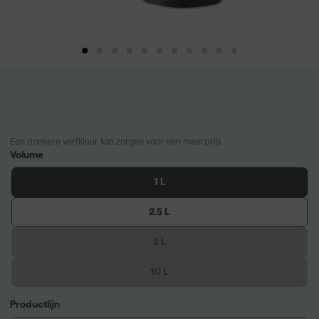
Een donkere verfkleur kan zorgen voor een meerprijs.
Volume
1 L
2.5 L
5 L
10 L
Productlijn