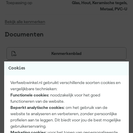
per liter per laag.
Toepassing op
Glas, Hout, Keramische tegels,
Metaal, PVC-U
Bekijk alle kenmerken
Documenten
Kenmerkenblad
Veiligheidsblad
Cookies
Verfwebwinkel.nl gebruikt verschillende soorten cookies en
vergelijkbare technieken:
Vaak gekocht met
Functionele cookies:
noodzakelijk voor het goed
functioneren van de website.
Onze Top 10
Beperkt analytische cookies:
om het gebruik van de
website te analyseren en verbeteren, zonder persoonlijke
profielen aan te leggen. Dit biedt voor jou de best mogelijke
gebruikerservaring.
Marketing cookies:
voor het tonen van gepersonaliseerde