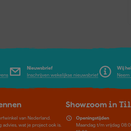
Nieuwsbrief
Wij he
vens
Inschrijven wekelijkse nieuwsbrief
Neem c
kennen
Showroom in Ti
erfwinkel van Nederland.
Openingstijden
 advies, wat je project ook is.
Maandag t/m vrijdag 08:0