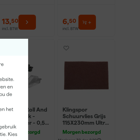
13
,
6
,
50
50
incl. BTW
incl. BTW
re
ebsite.
ren en
jou de
en het
Go!Paint Roll And
Klingspor
Go Verfbak -
Schuurvlies Grijs
12cm Roller - 0,5L
115X230mm Ultra
 gebruik
+ 5 Inzetbakken
Fijn
Morgen bezorgd
Morgen bezorgd
ie. Kies