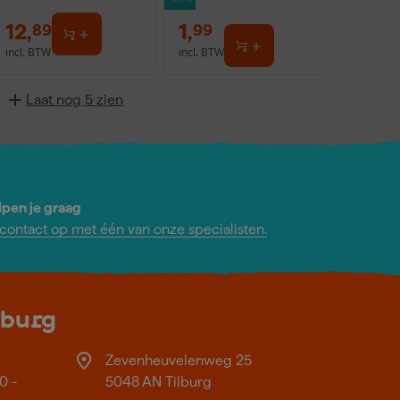
12
,
1
,
89
99
incl. BTW
incl. BTW
Laat nog 5 zien
lpen je graag
ontact op met één van onze specialisten.
lburg
Zevenheuvelenweg 25
0 -
5048 AN Tilburg