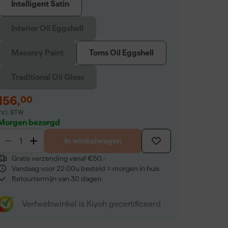
Intelligent Satin
Interior Oil Eggshell
Masonry Paint
Toms Oil Eggshell
Traditional Oil Gloss
156
,
00
incl. BTW
Morgen bezorgd
In winkelwagen
Gratis verzending vanaf €50,-
Vandaag voor 22:00u besteld = morgen in huis
Retourtermijn van 30 dagen
Verfwebwinkel is Kiyoh gecertificeerd