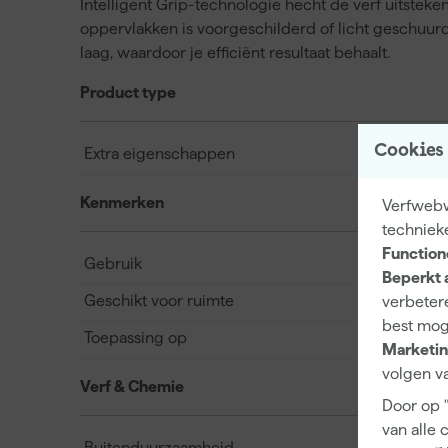
Intelligent Grip-technologie hecht de verf uitstek
oppervlakken is voorgeschilderd of licht geschuurd
laag, waardoor je efficiënt resultaat behaalt.
Product type
Cookies
Extra eigenschappen
Kenmerken
Verfwebwi
techniek
Function
Gebruik
Beperkt 
Geschikt voor ruimte
verbetere
best mog
Toepassing op
Marketin
volgen va
Verf & Chemie
Door op 
van alle 
Buitenduurzaamheid