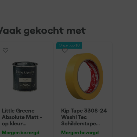
Vaak gekocht met
Onze Top 10
Little Greene
Kip Tape 3308-24
Absolute Matt -
Washi Tec
op kleur
Schilderstape
gemengd - 250ml
Gold - 24mm x
Morgen bezorgd
Morgen bezorgd
Sample
50m