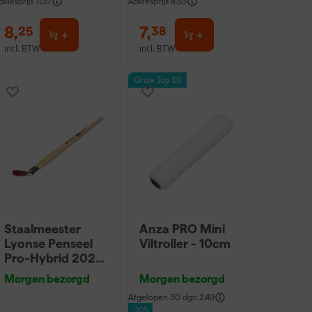
dviesprijs
11,37
Adviesprijs
8,53
8
,
7
,
25
38
incl. BTW
incl. BTW
Onze Top 10
Staalmeester
Anza PRO Mini
Lyonse Penseel
Viltroller - 10cm
Pro-Hybrid 2024
- 16
Morgen bezorgd
Morgen bezorgd
Afgelopen 30 dgn
2,49
-20%