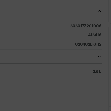
A
5050173201006
415416
020402LIGH2
2.5 L