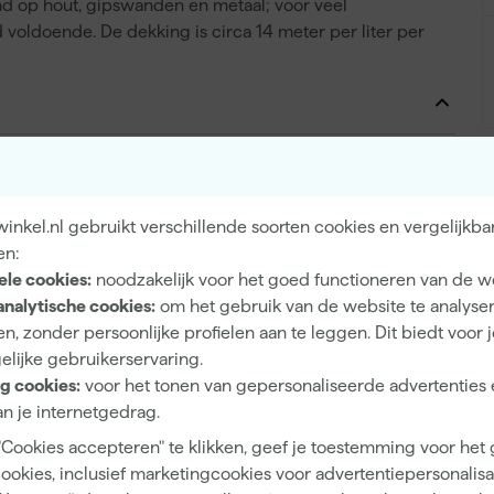
end op hout, gipswanden en metaal; voor veel
 voldoende. De dekking is circa 14 meter per liter per
Sneldrogend
nkel.nl gebruikt verschillende soorten cookies en vergelijkba
en:
ele cookies:
noodzakelijk voor het goed functioneren van de w
Binnen, Buiten
analytische cookies:
om het gebruik van de website te analyse
Badkamer, Keuken
n, zonder persoonlijke profielen aan te leggen. Dit biedt voor 
elijke gebruikerservaring.
Hout, Metaal, Radiatoren en verwarmingsbuizen
g cookies:
voor het tonen van gepersonaliseerde advertenties 
n je internetgedrag.
"Cookies accepteren" te klikken, geef je toestemming voor het
cookies, inclusief marketingcookies voor advertentiepersonalisat
3 tot 5 jaar