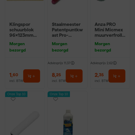
Klingspor
Staalmeester
Anza PRO
schuurblok
Patentpuntkw
Mini Micmex
96x123mm
ast Pro-
muurverfrolle
P220
Hybrid 2020 -
r - 10cm
Morgen
Morgen
Morgen
10 (2cm)
bezorgd
bezorgd
bezorgd
Adviesprijs
11,37
Adviesprijs
2,62
1
,
8
,
2
,
60
25
35
incl. BTW
incl. BTW
incl. BTW
Onze Top 10
Onze Top 10