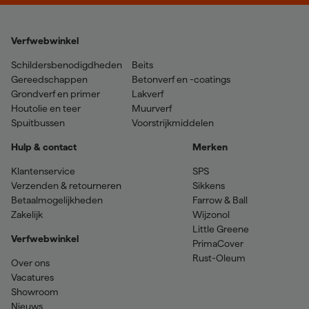
Verfwebwinkel
Schildersbenodigdheden
Beits
Gereedschappen
Betonverf en -coatings
Grondverf en primer
Lakverf
Houtolie en teer
Muurverf
Spuitbussen
Voorstrijkmiddelen
Hulp & contact
Merken
Klantenservice
SPS
Verzenden & retourneren
Sikkens
Betaalmogelijkheden
Farrow & Ball
Zakelijk
Wijzonol
Little Greene
Verfwebwinkel
PrimaCover
Rust-Oleum
Over ons
Vacatures
Showroom
Nieuws