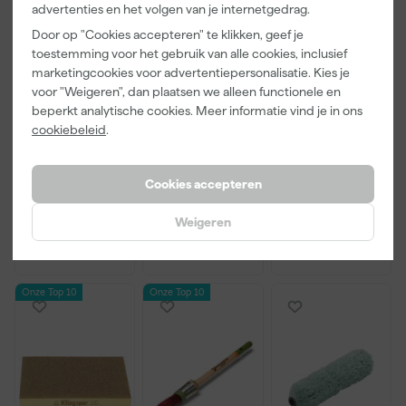
advertenties en het volgen van je internetgedrag.
Door op "Cookies accepteren" te klikken, geef je
toestemming voor het gebruik van alle cookies, inclusief
marketingcookies voor advertentiepersonalisatie. Kies je
Little Greene
Kip Tape
Go!Paint Roll
voor "Weigeren", dan plaatsen we alleen functionele en
Absolute Matt
3308-24
And Go
beperkt analytische cookies. Meer informatie vind je in ons
- op kleur
Washi Tec
Verfbak -
cookiebeleid
.
gemengd -
Schilderstape
12cm Roller -
Morgen
Morgen
Morgen
250ml Sample
Gold - 24mm
0,5L + 5
bezorgd
bezorgd
bezorgd
x 50m
Inzetbakken
Cookies accepteren
Weigeren
13
,
6
,
3
,
50
50
99
incl. BTW
incl. BTW
incl. BTW
Onze Top 10
Onze Top 10