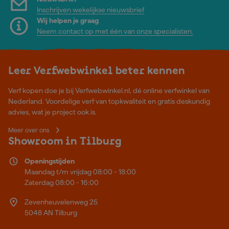
Inschrijven wekelijkse nieuwsbrief
Wij helpen je graag
Neem contact op met één van onze specialisten.
Leer Verfwebwinkel beter kennen
Verf kopen doe je bij Verfwebwinkel.nl, dé online verfwinkel van
Nederland. Voordelige verf van topkwaliteit en gratis deskundig
advies, wat je project ook is.
Meer over ons
Showroom in Tilburg
Openingstijden
Maandag t/m vrijdag 08:00 - 18:00
Zaterdag 08:00 - 16:00
Zevenheuvelenweg 25
5048 AN Tilburg