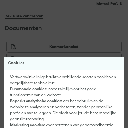
Metaal, PVC-U
Bekijk alle kenmerken
Documenten
Kenmerkenblad
Veiligheidsblad
Cookies
Verfwebwinkel.nl gebruikt verschillende soorten cookies en
vergelijkbare technieken:
Vaak gekocht met
Functionele cookies:
noodzakelijk voor het goed
functioneren van de website.
Onze Top 10
Beperkt analytische cookies:
om het gebruik van de
website te analyseren en verbeteren, zonder persoonlijke
profielen aan te leggen. Dit biedt voor jou de best mogelijke
gebruikerservaring.
Marketing cookies:
voor het tonen van gepersonaliseerde