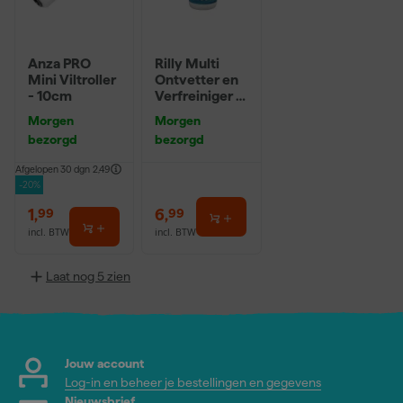
Anza PRO
Rilly Multi
Mini Viltroller
Ontvetter en
- 10cm
Verfreiniger –
0,5L
Morgen
Morgen
bezorgd
bezorgd
Afgelopen 30 dgn
2,49
-20%
1
,
6
,
99
99
incl. BTW
incl. BTW
Laat nog 5 zien
Jouw account
Log-in en beheer je bestellingen en gegevens
Nieuwsbrief