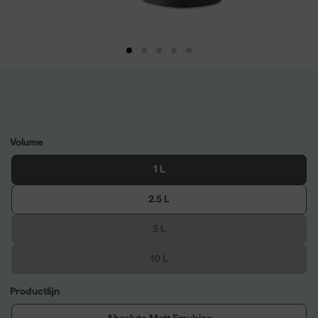
Volume
1 L
2.5 L
5 L
10 L
Productlijn