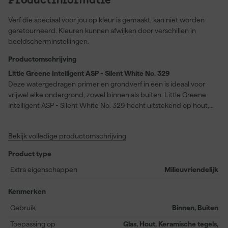
Productinformatie
Verf die speciaal voor jou op kleur is gemaakt, kan niet worden
geretourneerd. Kleuren kunnen afwijken door verschillen in
beeldscherminstellingen.
Productomschrijving
Little Greene Intelligent ASP - Silent White No. 329
Deze watergedragen primer en grondverf in één is ideaal voor
vrijwel elke ondergrond, zowel binnen als buiten. Little Greene
Intelligent ASP - Silent White No. 329 hecht uitstekend op hout,
metaal, keramische tegels, gelamineerde oppervlakken, glas en
PVC-U, waardoor je projecten moeiteloos kunnen starten. Dankzij
Bekijk volledige productomschrijving
de eenvoudige verwerking en een snelle droogtijd van slechts
twee uur kun je efficiënt doorgaan met schilderen. De mat-
Product type
uitstraling maakt deze primer geschikt voor een breed scala aan
afwerkingen en zorgt voor een egaal eindresultaat. Met een
Extra eigenschappen
Milieuvriendelijk
rendement van circa 14 meter per liter bereid je probleemloos je
ondergronden voor in de kleur Silent White No. 329, zonder dat
Kenmerken
dit het uiteindelijke resultaat beïnvloedt.
Gebruik
Binnen, Buiten
Toepassing op
Glas, Hout, Keramische tegels,