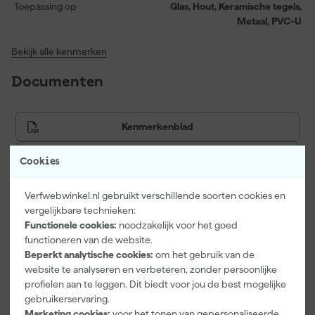
Toepassing op
Glas, Hout, Keramische tegels,
Metaal, PVC-U
Bekijk alle kenmerken
Documenten
Kenmerkenblad
Veiligheidsblad
Cookies
Verfwebwinkel.nl gebruikt verschillende soorten cookies en
vergelijkbare technieken:
Vaak gekocht met
Functionele cookies:
noodzakelijk voor het goed
functioneren van de website.
Onze Top 10
Beperkt analytische cookies:
om het gebruik van de
website te analyseren en verbeteren, zonder persoonlijke
profielen aan te leggen. Dit biedt voor jou de best mogelijke
gebruikerservaring.
Marketing cookies:
voor het tonen van gepersonaliseerde