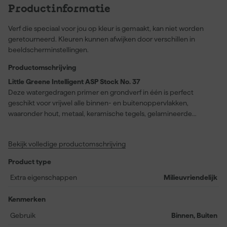
Productinformatie
Verf die speciaal voor jou op kleur is gemaakt, kan niet worden
geretourneerd. Kleuren kunnen afwijken door verschillen in
beeldscherminstellingen.
Productomschrijving
Little Greene Intelligent ASP Stock No. 37
Deze watergedragen primer en grondverf in één is perfect
geschikt voor vrijwel alle binnen- en buitenoppervlakken,
waaronder hout, metaal, keramische tegels, gelamineerde
oppervlakken, glas en PVC-U. Little Greene Intelligent ASP Stock
No. 37 zorgt voor een uitstekende hechting op een breed scala
Bekijk volledige productomschrijving
aan materialen en maakt het eenvoudig om verschillende
projecten efficiënt te starten. Dankzij de snelle droogtijd van
Product type
slechts twee uur werk je moeiteloos door, zelfs wanneer snelheid
essentieel is. Deze primer met een matte glans ondersteunt
Extra eigenschappen
Milieuvriendelijk
probleemloos alle ‘Intelligent’ afwerkingen. Het verbruik bedraagt
circa 14 meter per liter, wat deze primer tot een praktische keuze
Kenmerken
maakt voor zowel grote als kleine schilderklussen.
Gebruik
Binnen, Buiten