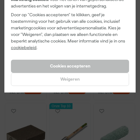
advertenties en het volgen van je internetgedrag.
Door op "Cookies accepteren" te klikken, geef je
toestemming voor het gebruik van alle cookies, inclusief
marketingcookies voor advertentiepersonalisatie. Kies je
Little Greene
Kip Tape
Go!Paint Roll
voor "Weigeren", dan plaatsen we alleen functionele en
Absolute Matt
3308-24
And Go
beperkt analytische cookies. Meer informatie vind je in ons
- op kleur
Washi Tec
Verfbak -
cookiebeleid
.
gemengd -
Schilderstape
12cm Roller -
Dinsdag
Maandag
Maandag
250ml Sample
Gold - 24mm
0,5L + 5
bezorgd
bezorgd
bezorgd
x 50m
Inzetbakken
Cookies accepteren
Weigeren
13
,
6
,
3
,
50
50
99
incl. BTW
incl. BTW
incl. BTW
Onze Top 10