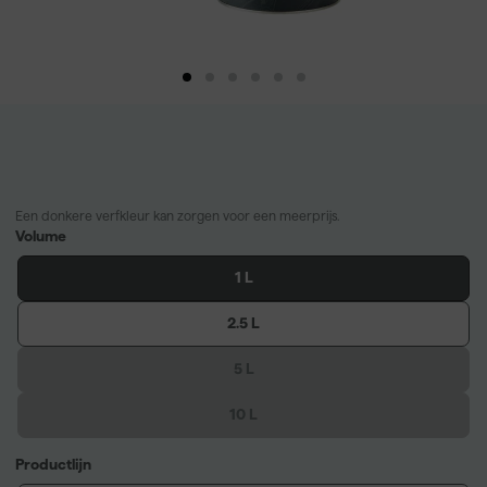
Een donkere verfkleur kan zorgen voor een meerprijs.
Volume
1 L
2.5 L
5 L
10 L
Productlijn