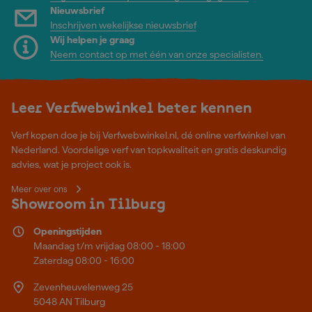
Nieuwsbrief
Inschrijven wekelijkse nieuwsbrief
Wij helpen je graag
Neem contact op met één van onze specialisten.
Leer Verfwebwinkel beter kennen
Verf kopen doe je bij Verfwebwinkel.nl, dé online verfwinkel van
Nederland. Voordelige verf van topkwaliteit en gratis deskundig
advies, wat je project ook is.
Meer over ons
Showroom in Tilburg
Openingstijden
Maandag t/m vrijdag 08:00 - 18:00
Zaterdag 08:00 - 16:00
Zevenheuvelenweg 25
5048 AN Tilburg