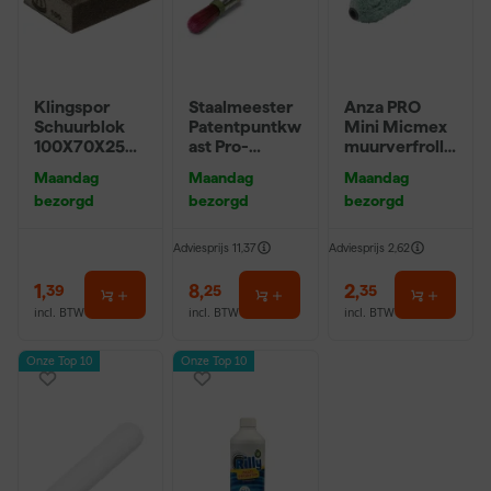
Klingspor
Staalmeester
Anza PRO
Schuurblok
Patentpuntkw
Mini Micmex
100X70X25m
ast Pro-
muurverfrolle
m Sk 500
Hybrid 2020 -
r - 10cm
Maandag
Maandag
Maandag
P220
10 (2cm)
bezorgd
bezorgd
bezorgd
Adviesprijs
11,37
Adviesprijs
2,62
1
,
8
,
2
,
39
25
35
incl. BTW
incl. BTW
incl. BTW
Onze Top 10
Onze Top 10