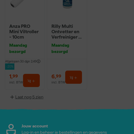
Anza PRO
Rilly Multi
Mini Viltroller
Ontvetter en
- 10cm
Verfreiniger –
0,5L
Maandag
Maandag
bezorgd
bezorgd
Afgelopen 30 dgn
2,49
-20%
1
,
6
,
99
99
incl. BTW
incl. BTW
Laat nog 5 zien
Jouw account
Log-in en beheer je bestellingen en gegevens