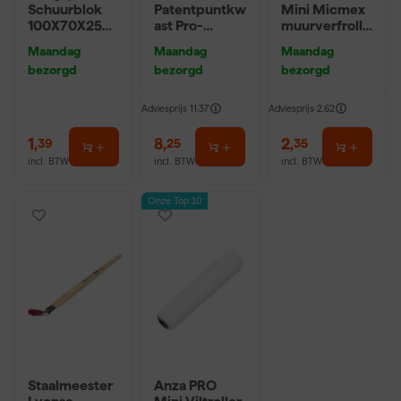
Schuurblok
Patentpuntkw
Mini Micmex
100X70X25m
ast Pro-
muurverfrolle
m Sk 500
Hybrid 2020 -
r - 10cm
Maandag
Maandag
Maandag
P220
10 (2cm)
bezorgd
bezorgd
bezorgd
Adviesprijs
11,37
Adviesprijs
2,62
1
,
8
,
2
,
39
25
35
incl. BTW
incl. BTW
incl. BTW
Onze Top 10
Staalmeester
Anza PRO