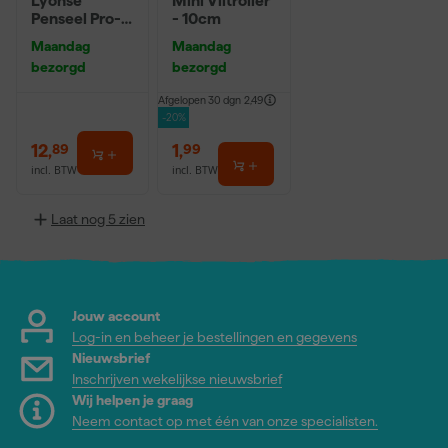
Lyonse
Mini Viltroller
Penseel Pro-
- 10cm
Hybrid 2024 -
Maandag
Maandag
16
bezorgd
bezorgd
Afgelopen 30 dgn
2,49
-20%
12
,
1
,
89
99
incl. BTW
incl. BTW
Laat nog 5 zien
Jouw account
Log-in en beheer je bestellingen en gegevens
Nieuwsbrief
Inschrijven wekelijkse nieuwsbrief
Wij helpen je graag
Neem contact op met één van onze specialisten.