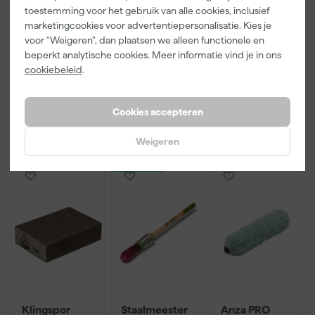
Little Greene
Kip Tape
Go!Paint Roll
toestemming voor het gebruik van alle cookies, inclusief
Absolute Matt
3307-24
And Go
marketingcookies voor advertentiepersonalisatie. Kies je
- op kleur
Smooth-Tec
Verfbak -
gemengd -
Afplaktape
12cm Roller -
voor "Weigeren", dan plaatsen we alleen functionele en
Dinsdag
Maandag
Maandag
250ml Sample
Buitengebruik
0,5L + 5
beperkt analytische cookies. Meer informatie vind je in ons
bezorgd
bezorgd
bezorgd
- 24mm x
Inzetbakken
cookiebeleid
.
50m
Cookies accepteren
13
,
5
,
3
,
50
28
99
incl. BTW
incl. BTW
incl. BTW
Weigeren
Onze Top 10
Klingspor
Staalmeester
Anza PRO