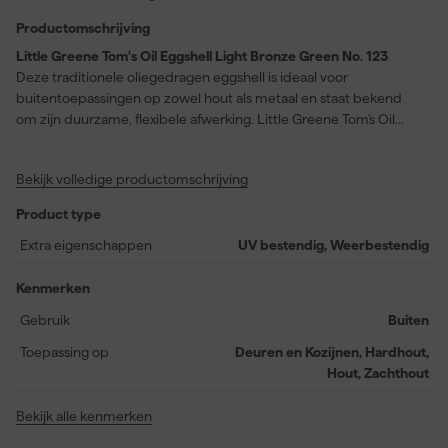
Productomschrijving
Little Greene Tom's Oil Eggshell Light Bronze Green No. 123
Deze traditionele oliegedragen eggshell is ideaal voor
buitentoepassingen op zowel hout als metaal en staat bekend
om zijn duurzame, flexibele afwerking. Little Greene Tom's Oil
Eggshell zorgt dankzij de uitstekende vloei en de lage eiglans
voor een fraaie uitstraling op je buitenhoutwerk en metaalwerk,
Bekijk volledige productomschrijving
waarbij de unieke tint Light Bronze Green No. 123 iedere
ondergrond voorziet van een subtiel groene, bronzen
Product type
nuancering. De sterke, weerbestendige laag is volledig afwasbaar
en behoudt zijn fraaie eiglans zelfs bij intensief gebruik. Je geniet
Extra eigenschappen
UV bestendig, Weerbestendig
van een afwerking die reeds na 4 uur stofdroog is en na 16 uur
overschilderbaar, met een rendement van 14–16 meter per liter.
Kenmerken
Gebruik
Buiten
Toepassing op
Deuren en Kozijnen, Hardhout,
Hout, Zachthout
Bekijk alle kenmerken