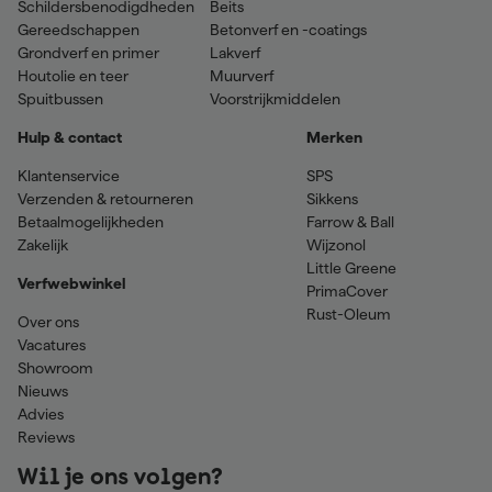
Schildersbenodigdheden
Beits
Gereedschappen
Betonverf en -coatings
Grondverf en primer
Lakverf
Houtolie en teer
Muurverf
Spuitbussen
Voorstrijkmiddelen
Hulp & contact
Merken
Klantenservice
SPS
Verzenden & retourneren
Sikkens
Betaalmogelijkheden
Farrow & Ball
Zakelijk
Wijzonol
Little Greene
Verfwebwinkel
PrimaCover
Rust-Oleum
Over ons
Vacatures
Showroom
Nieuws
Advies
Reviews
Wil je ons volgen?