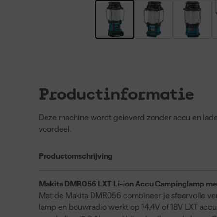
Productinformatie
Deze machine wordt geleverd zonder accu en lader. 
voordeel.
Productomschrijving
Makita DMR056 LXT Li-ion Accu Campinglamp met
Met de Makita DMR056 combineer je sfeervolle verl
lamp en bouwradio werkt op 14,4V of 18V LXT accu’s 