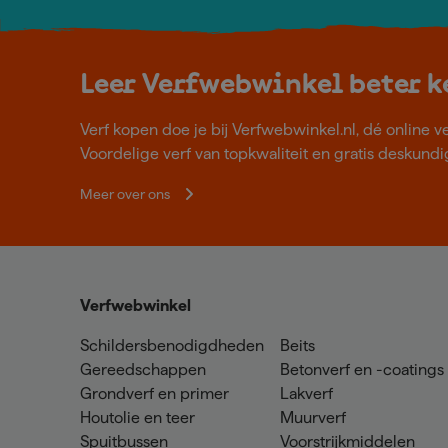
Leer Verfwebwinkel beter 
Verf kopen doe je bij Verfwebwinkel.nl, dé online v
Voordelige verf van topkwaliteit en gratis deskundig
Meer over ons
Verfwebwinkel
Schildersbenodigdheden
Beits
Gereedschappen
Betonverf en -coatings
Grondverf en primer
Lakverf
Houtolie en teer
Muurverf
Spuitbussen
Voorstrijkmiddelen