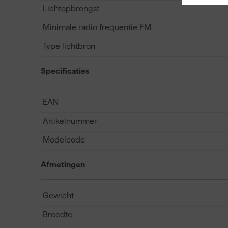
Lichtopbrengst
Minimale radio frequentie FM
Type lichtbron
Specificaties
EAN
Artikelnummer
Modelcode
Afmetingen
Gewicht
Breedte