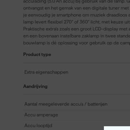
acculading (5,0 Ah accu) bij gebruik van de lamp. 
ontvangst en het gemak van een digitale tuner met
je eenvoudig je smartphone om muziek draadloos af 
lamp levert flexibel 270° of 360° licht, met keuze uit
Praktische extra’s zoals een groot LCD-display me
en een bovenaan instelbare zaklamp in twee stand
bouwlamp is dé oplossing voor gebruik op de cam
Product type
Extra eigenschappen
Aandrijving
Aantal meegeleverde accu's / batterijen
Accu amperage
Accu looptijd