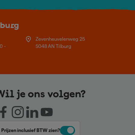
lburg
Zevenheuvelenweg 25
0 -
5048 AN Tilburg
Wil je ons volgen?
Prijzen inclusief BTW zien?