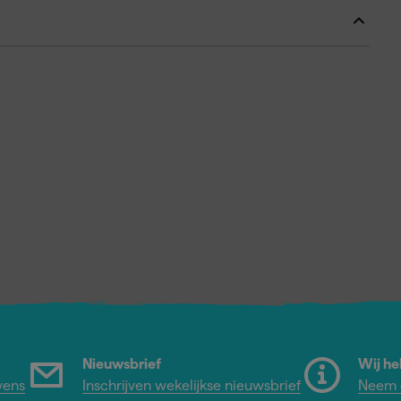
Nieuwsbrief
Wij he
vens
Inschrijven wekelijkse nieuwsbrief
Neem c