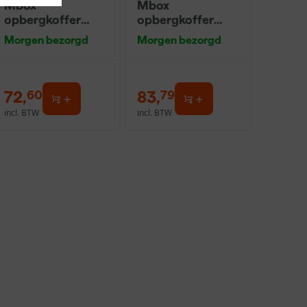
Mbox
Mbox
opbergkoffer
opbergkoffer
nummer 3 -
nummer 4 -
Morgen bezorgd
Morgen bezorgd
215mm hoog
320mm hoog
72
,
83
,
60
79
incl. BTW
incl. BTW