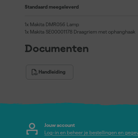
Standaard meegeleverd
1x Makita DMR056 Lamp
1x Makita SE00001178 Draagriem met ophanghaak
Documenten
Handleiding
Jouw account
Log-in en beheer je bestellingen en gege