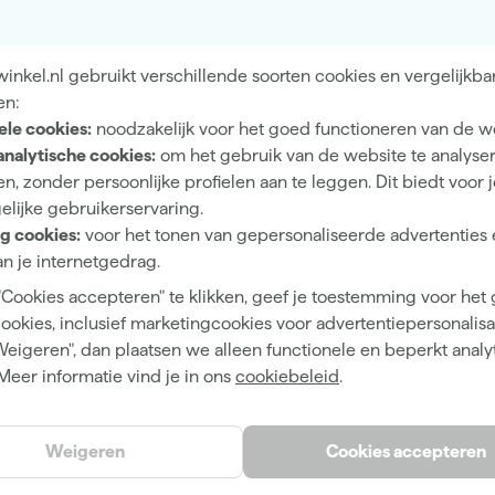
Makita LXT
18 V
nkel.nl gebruikt verschillende soorten cookies en vergelijkba
en:
Li-ion
ele cookies:
noodzakelijk voor het goed functioneren van de w
Body
analytische cookies:
om het gebruik van de website te analyse
n, zonder persoonlijke profielen aan te leggen. Dit biedt voor 
18
elijke gebruikerservaring.
Accu
g cookies:
voor het tonen van gepersonaliseerde advertenties 
n je internetgedrag.
"Cookies accepteren" te klikken, geef je toestemming voor het
cookies, inclusief marketingcookies voor advertentiepersonalisat
2
Weigeren", dan plaatsen we alleen functionele en beperkt analy
Meer informatie vind je in ons
cookiebeleid
.
Buiten
IP44
Weigeren
Cookies accepteren
5000 °K