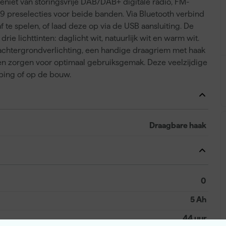
Geniet van storingsvrije DAB/DAB+ digitale radio, FM-
 9 preselecties voor beide banden. Via Bluetooth verbind
te spelen, of laad deze op via de USB aansluiting. De
 drie lichttinten: daglicht wit, natuurlijk wit en warm wit.
t achtergrondverlichting, een handige draagriem met haak
en zorgen voor optimaal gebruiksgemak. Deze veelzijdige
ping of op de bouw.
Draagbare haak
0
5 Ah
44 uur