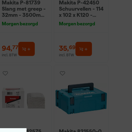
Makita P-81739
Makita P-42450
Slang met greep -
Schuurvellen - 114
32mm - 3500mm
x 102 x K120 -
voor VC2512L /
Hout (50st)
Morgen bezorgd
Morgen bezorgd
VC3011L
94
,
35
,
77
69
incl. BTW
incl. BTW
Makita P-42575
Makita 821550-0