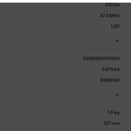
310 lm
87.5 MHz
LED
0088381763509
347064
DMR056
1.6 kg
127 mm