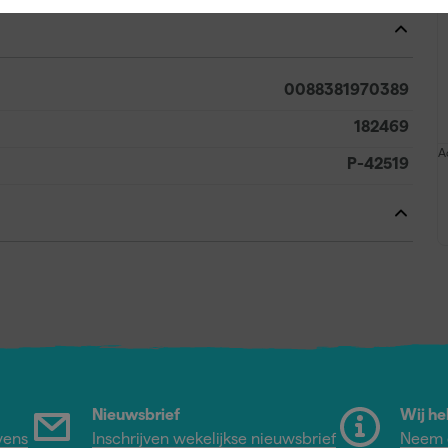
0088381970389
182469
A
P-42519
Nieuwsbrief
Wij he
vens
Inschrijven wekelijkse nieuwsbrief
Neem c