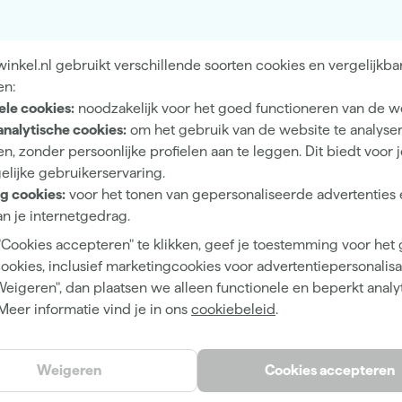
en eenvoudig vast op diverse Makita schuurmachines zoals
80Z en DBO484Z door het handige Velcro-systeem en
t schuurpapier met korrelgrootte 60 is speciaal
nkel.nl gebruikt verschillende soorten cookies en vergelijkba
 pleisterwerk, maar je gebruikt het ook probleemloos op
en:
rk je prettig en veelzijdig met één set schuurvellen.
ele cookies:
noodzakelijk voor het goed functioneren van de w
analytische cookies:
om het gebruik van de website te analyse
A
n, zonder persoonlijke profielen aan te leggen. Dit biedt voor 
elijke gebruikerservaring.
50
g cookies:
voor het tonen van gepersonaliseerde advertenties 
n je internetgedrag.
102 mm
"Cookies accepteren" te klikken, geef je toestemming voor het
Vlakschuurmachine
cookies, inclusief marketingcookies voor advertentiepersonalisat
Metaal
Weigeren", dan plaatsen we alleen functionele en beperkt analy
Meer informatie vind je in ons
cookiebeleid
.
P60
Extra Grof
Weigeren
Cookies accepteren
114 mm