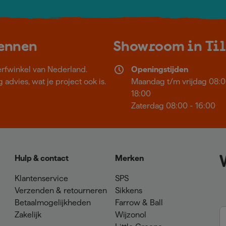
kennen
Showroom in Ti
erfwinkel van Nederland.
Openingstijden
 advies, wat je project ook is.
Maandag t/m vrijdag 08:0
18:00
Zaterdag 08:00 - 16:00
Hulp & contact
Merken
Klantenservice
SPS
Verzenden & retourneren
Sikkens
Betaalmogelijkheden
Farrow & Ball
Zakelijk
Wijzonol