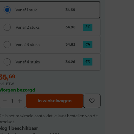
Vanaf 1 stuk
35.69
Vanaf 2 stuks
34.98
2
%
Vanaf 3 stuks
34.62
3
%
Vanaf 4 stuks
34.26
4
%
35
,
69
incl. BTW
Morgen bezorgd
In winkelwagen
Dit is het maximale aantal dat je kunt bestellen van dit
product.
Nog 1 beschikbaar