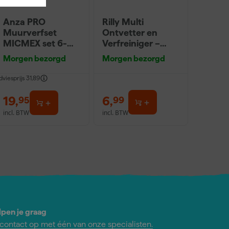
Anza PRO
Rilly Multi
Muurverfset
Ontvetter en
MICMEX set 6-
Verfreiniger –
delig
0,5L
Morgen bezorgd
Morgen bezorgd
dviesprijs
31,89
19
,
6
,
95
99
incl. BTW
incl. BTW
lpen je graag
ontact op met één van onze specialisten.