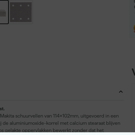
st.
ze Makita schuurvellen van 114x102mm, uitgevoerd in een
j de aluminiumoxide-korrel met calcium stearaat blijven
os gelakte oppervlakken bewerkt zonder dat het