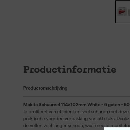
Productinformatie
Productomschrijving
Makita Schuurvel 114x102mm White - 6 gaten - 50
Je profiteert van efficiënt en snel schuren met de
praktische voordeelverpakking van 50 stuks. Dankzi
de vellen veel langer schoon, waarmee je moeitelo