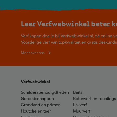
Leer Verfwebwinkel beter 
Verf kopen doe je bij Verfwebwinkel.nl, dé online v
Voordelige verf van topkwaliteit en gratis deskundig
Meer over ons
Verfwebwinkel
Schildersbenodigdheden
Beits
Gereedschappen
Betonverf en -coatings
Grondverf en primer
Lakverf
Houtolie en teer
Muurverf