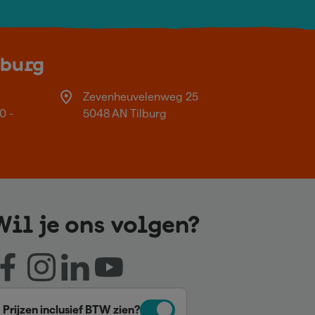
lburg
Zevenheuvelenweg 25
0 -
5048 AN Tilburg
Wil je ons volgen?
Prijzen inclusief BTW zien?