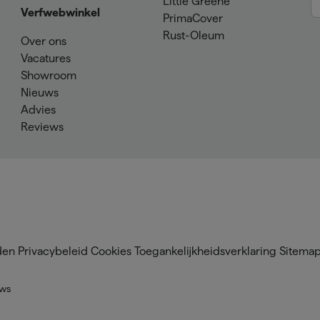
Little Greene
Verfwebwinkel
PrimaCover
Rust-Oleum
Over ons
Vacatures
Showroom
Nieuws
Advies
Reviews
den
Privacybeleid
Cookies
Toegankelijkheidsverklaring
Sitema
ews