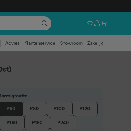
Advies
Klantenservice
Showroom
Zakelijk
0st)
Korrelgrootte
P60
P80
P100
P120
P150
P180
P240