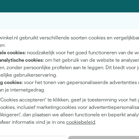
Nieuwsbrief
Wij he
vens
Inschrijven wekelijkse nieuwsbrief
Neem c
nkel.nl gebruikt verschillende soorten cookies en vergelijkba
en:
ele cookies:
noodzakelijk voor het goed functioneren van de w
kennen
Showroom in Ti
analytische cookies:
om het gebruik van de website te analyse
n, zonder persoonlijke profielen aan te leggen. Dit biedt voor 
erfwinkel van Nederland.
Openingstijden
elijke gebruikerservaring.
 advies, wat je project ook is.
Maandag t/m vrijdag 08:0
g cookies:
voor het tonen van gepersonaliseerde advertenties 
18:00
n je internetgedrag.
Zaterdag 08:00 - 16:00
"Cookies accepteren" te klikken, geef je toestemming voor het
cookies, inclusief marketingcookies voor advertentiepersonalisat
Weigeren", dan plaatsen we alleen functionele en beperkt analy
Meer informatie vind je in ons
cookiebeleid
.
Hulp & contact
Merken