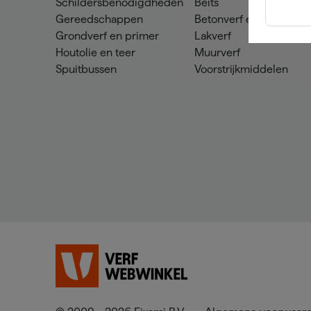
Schildersbenodigdheden
Beits
Gereedschappen
Betonverf en -coatings
Grondverf en primer
Lakverf
Houtolie en teer
Muurverf
Spuitbussen
Voorstrijkmiddelen