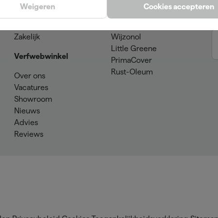
Klantenservice
SPS
Weigeren
Cookies accepteren
Verzenden & retourneren
Sikkens
Betaalmogelijkheden
Farrow & Ball
Zakelijk
Wijzonol
Little Greene
Verfwebwinkel
PrimaCover
Rust-Oleum
Over ons
Vacatures
Showroom
Nieuws
Advies
Reviews