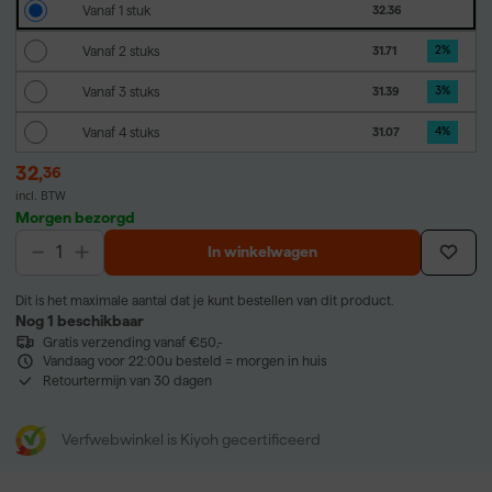
Vanaf 1 stuk
32.36
Vanaf 2 stuks
31.71
2
%
Vanaf 3 stuks
31.39
3
%
Vanaf 4 stuks
31.07
4
%
32
,
36
incl. BTW
Morgen bezorgd
In winkelwagen
Dit is het maximale aantal dat je kunt bestellen van dit product.
Nog 1 beschikbaar
Gratis verzending vanaf €50,-
Vandaag voor 22:00u besteld = morgen in huis
Retourtermijn van 30 dagen
Verfwebwinkel is Kiyoh gecertificeerd