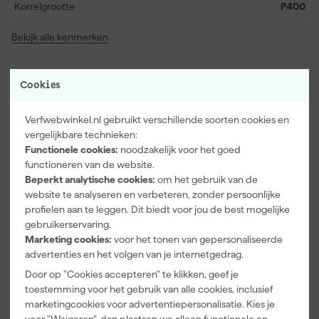
Korrelgrootte
P400
Bekijk alle kenmerken
Vaak gekocht met
Cookies
Verfwebwinkel.nl gebruikt verschillende soorten cookies en
vergelijkbare technieken:
Functionele cookies:
noodzakelijk voor het goed
functioneren van de website.
Beperkt analytische cookies:
om het gebruik van de
website te analyseren en verbeteren, zonder persoonlijke
profielen aan te leggen. Dit biedt voor jou de best mogelijke
gebruikerservaring.
Marketing cookies:
voor het tonen van gepersonaliseerde
advertenties en het volgen van je internetgedrag.
Paintura
Go!Paint
Anza PRO
Lucamax
Economy S
Muurverfset
Door op "Cookies accepteren" te klikken, geef je
Washi tape -
Verfbak -
MICMEX set
toestemming voor het gebruik van alle cookies, inclusief
50mx24mm
10cm Roller -
6-delig
Morgen
Morgen
Morgen
marketingcookies voor advertentiepersonalisatie. Kies je
15 x 32 cm + 5
bezorgd
bezorgd
bezorgd