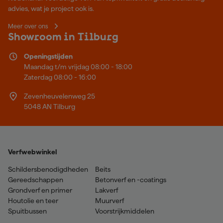
advies, wat je project ook is.
Meer over ons
Showroom in Tilburg
Openingstijden
Maandag t/m vrijdag 08:00 - 18:00
Zaterdag 08:00 - 16:00
Zevenheuvelenweg 25
5048 AN Tilburg
Verfwebwinkel
Schildersbenodigdheden
Beits
Gereedschappen
Betonverf en -coatings
Grondverf en primer
Lakverf
Houtolie en teer
Muurverf
Spuitbussen
Voorstrijkmiddelen