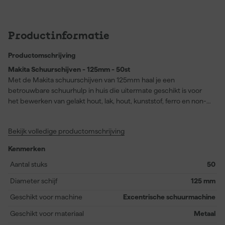
Productinformatie
Productomschrijving
Makita Schuurschijven - 125mm - 50st
Met de Makita schuurschijven van 125mm haal je een
betrouwbare schuurhulp in huis die uitermate geschikt is voor
het bewerken van gelakt hout, lak, hout, kunststof, ferro en non-
ferro metalen. Dankzij de aluminiumoxide samenstelling met een
calcium stearaat coating geniet je van langdurige prestaties,
Bekijk volledige productomschrijving
omdat het schuurpapier minder snel volloopt tijdens gebruik,
vooral bij lakwerk. De schijven zijn eenvoudig te bevestigen met
Kenmerken
het klittenbandsysteem, waardoor je snel kunt wisselen tussen
verschillende schuurtaken. Geschikt voor onder andere Makita
Aantal stuks
50
modellen BBO180RFJ, DBO180Z en BO5030K. In de verpakking
Diameter schijf
125 mm
vind je 50 stuks, zodat je voor elke klus voldoende
schuurmateriaal bij de hand hebt. Deze schuurschijven bieden
Geschikt voor machine
Excentrische schuurmachine
een fijne korrel K100, ideaal voor het gladschuren en afwerken
Geschikt voor materiaal
Metaal
van diverse oppervlakken.