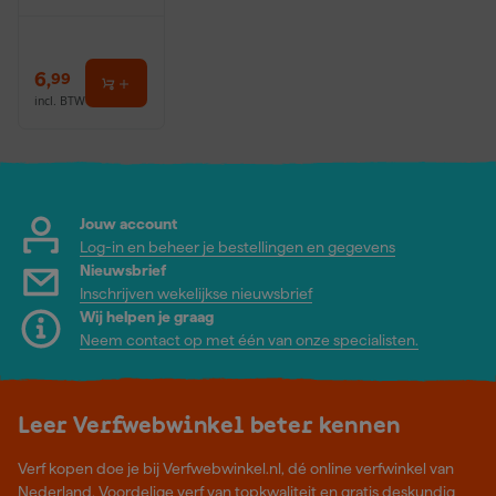
6
,
99
incl. BTW
Jouw account
Log-in en beheer je bestellingen en gegevens
Nieuwsbrief
Inschrijven wekelijkse nieuwsbrief
Wij helpen je graag
Neem contact op met één van onze specialisten.
Leer Verfwebwinkel beter kennen
Verf kopen doe je bij Verfwebwinkel.nl, dé online verfwinkel van
Nederland. Voordelige verf van topkwaliteit en gratis deskundig