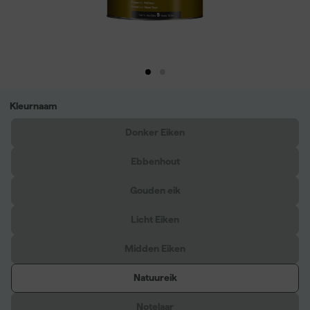
Kleurnaam
Donker Eiken
Ebbenhout
Gouden eik
Licht Eiken
Midden Eiken
Natuureik
Notelaar