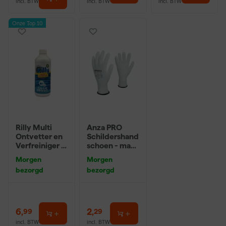
incl. BTW
incl. BTW
incl. BTW
Onze Top 10
Rilly Multi
Anza PRO
Ontvetter en
Schildershand
Verfreiniger –
schoen - maat
0,5L
8 (M)
Morgen
Morgen
bezorgd
bezorgd
6
,
2
,
99
29
incl. BTW
incl. BTW