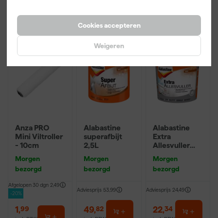
incl. BTW
incl. BTW
incl. BTW
Cookies accepteren
Onze Top 10
Weigeren
Anza PRO
Alabastine
Alabastine
Mini Viltroller
superafbijt
Extra
- 10cm
2,5L
Allesvuller
Hout - Pasta -
Morgen
Morgen
Morgen
Wit - 500ml
bezorgd
bezorgd
bezorgd
Afgelopen 30 dgn
2,49
Adviesprijs
53,99
Adviesprijs
24,49
-20%
1
,
49
,
22
,
99
82
34