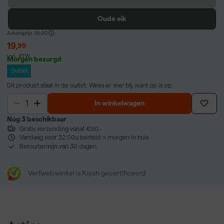
Oude eik
Adviesprijs
35,00
19
,
99
incl. BTW
Morgen bezorgd
Outlet
Dit product staat in de outlet. Wees er snel bij, want op is op.
In winkelwagen
Nog 3 beschikbaar
Gratis verzending vanaf €50,-
Vandaag voor 22:00u besteld = morgen in huis
Retourtermijn van 30 dagen
Verfwebwinkel is Kiyoh gecertificeerd