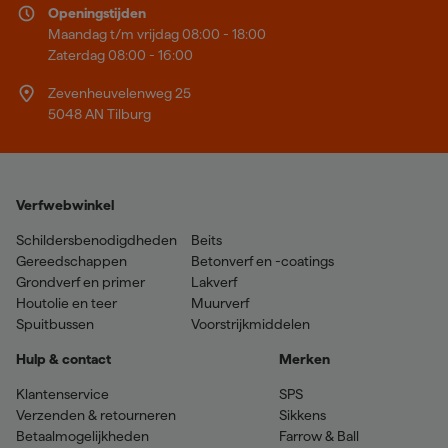
Openingstijden
Maandag t/m vrijdag 08:00 - 18:00
Zaterdag 08:00 - 16:00
Zevenheuvelenweg 25
5048 AN Tilburg
Verfwebwinkel
Schildersbenodigdheden
Beits
Gereedschappen
Betonverf en -coatings
Grondverf en primer
Lakverf
Houtolie en teer
Muurverf
Spuitbussen
Voorstrijkmiddelen
Hulp & contact
Merken
Klantenservice
SPS
Verzenden & retourneren
Sikkens
Betaalmogelijkheden
Farrow & Ball