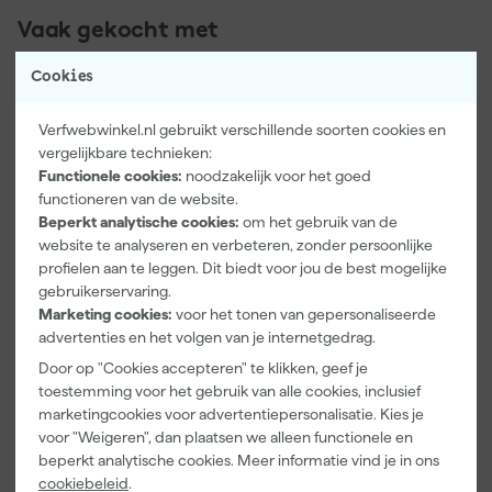
Vaak gekocht met
Onze Top 10
Cookies
Verfwebwinkel.nl gebruikt verschillende soorten cookies en
vergelijkbare technieken:
Functionele cookies:
noodzakelijk voor het goed
functioneren van de website.
Beperkt analytische cookies:
om het gebruik van de
website te analyseren en verbeteren, zonder persoonlijke
profielen aan te leggen. Dit biedt voor jou de best mogelijke
gebruikerservaring.
Kip Tape
Festool STF
Anza
Marketing cookies:
voor het tonen van gepersonaliseerde
3308-24
DELTA/9 P120
Voordeel
advertenties en het volgen van je internetgedrag.
Washi Tec
GR/10
blokwitter -
Schilderstape
Schuurpapier
3x12cm
Door op "Cookies accepteren" te klikken, geef je
Morgen
Morgen
Morgen
Gold - 24mm
- Granat (10st)
toestemming voor het gebruik van alle cookies, inclusief
bezorgd
bezorgd
bezorgd
x 50m
marketingcookies voor advertentiepersonalisatie. Kies je
voor "Weigeren", dan plaatsen we alleen functionele en
Afgelopen 30 dgn
4,25
beperkt analytische cookies. Meer informatie vind je in ons
6
,
9
,
4
,
50
80
12
cookiebeleid
.