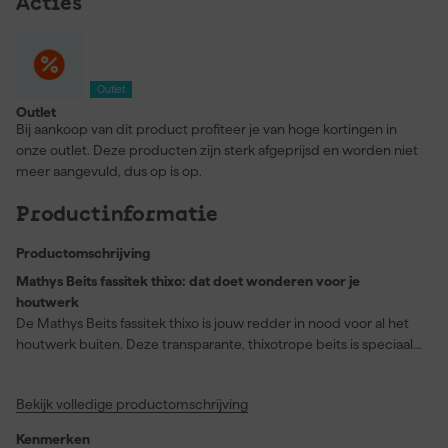
Acties
Outlet
Outlet
Bij aankoop van dit product profiteer je van hoge kortingen in
onze outlet. Deze producten zijn sterk afgeprijsd en worden niet
meer aangevuld, dus op is op.
Productinformatie
Productomschrijving
Mathys Beits fassitek thixo: dat doet wonderen voor je
houtwerk
De Mathys Beits fassitek thixo is jouw redder in nood voor al het
houtwerk buiten. Deze transparante, thixotrope beits is speciaal
ontworpen om eenvoudig aan te brengen met een kwast, roller
of verfspuit. De solventgedragen beits behoudt het niet alleen de
Bekijk volledige productomschrijving
natuurlijke uitstraling van het hout, maar zorgt het ook voor een
diepe penetratie, zonder een film te vormen. Hiermee
Kenmerken