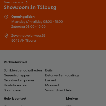
Meer over ons
Showroom in Tilburg
Openingstijden
Maandag t/m vrijdag 08:00 - 18:00
Zaterdag 08:00 - 16:00
Zevenheuvelenweg 25
5048 AN Tilburg
Verfwebwinkel
Schildersbenodigdheden
Beits
Gereedschappen
Betonverf en -coatings
Grondverf en primer
Lakverf
Houtolie en teer
Muurverf
Spuitbussen
Voorstrijkmiddelen
Hulp & contact
Merken