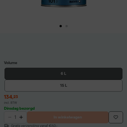
Volume
6 L
15 L
134
,
23
incl. BTW
Dinsdag bezorgd
In winkelwagen
Gratis verzending vanaf €50,-