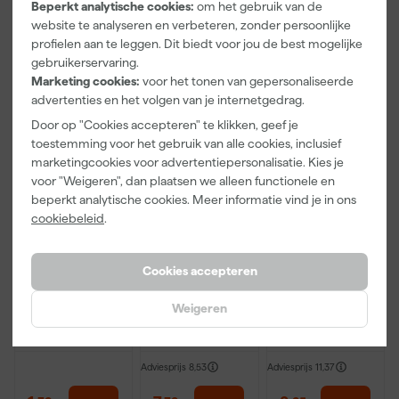
Beperkt analytische cookies:
om het gebruik van de
5
,
9
,
12
,
28
07
99
website te analyseren en verbeteren, zonder persoonlijke
incl. BTW
incl. BTW
incl. BTW
profielen aan te leggen. Dit biedt voor jou de best mogelijke
gebruikerservaring.
Onze Top 10
Marketing cookies:
voor het tonen van gepersonaliseerde
advertenties en het volgen van je internetgedrag.
Door op "Cookies accepteren" te klikken, geef je
toestemming voor het gebruik van alle cookies, inclusief
marketingcookies voor advertentiepersonalisatie. Kies je
voor "Weigeren", dan plaatsen we alleen functionele en
beperkt analytische cookies. Meer informatie vind je in ons
cookiebeleid
.
Klingspor
Anza PRO
Staalmeester
Schuurblok
Maxi Micmex
Patentpuntkw
Cookies accepteren
100X70X25m
muurverfrolle
ast Pro-
m Sk 500
r - 18cm
Hybrid 2020 -
Weigeren
Maandag
Maandag
Maandag
P220
10 (2cm)
bezorgd
bezorgd
bezorgd
Adviesprijs
8,53
Adviesprijs
11,37