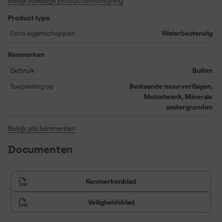
Bekijk volledige productomschrijving
nieuwe gebouwen. Met een indrukwekkende elasticiteit van
meer dan 500% blijft de verf flexibel, zelfs bij temperaturen tot
Product type
-30°C. Vuil heeft geen schijn van kans dankzij de unieke
formulatie die uitstekende weerstand biedt tegen
Extra eigenschappen
Waterbestendig
vuilaanhechting. Mathys Muurverf is tevens
waterdampdoorlaatbaar en stofdroog binnen een uur.
Kenmerken
Overschilderbaarheid na 24 uur maakt het een flexibel en
Gebruik
Buiten
praktisch product voor al jouw schilderklussen. Het rendement is
0,4 kilogram per vierkante meter en de verf kan aangebracht
Toepassing op
Bestaande muurverflagen,
worden met airless spuitapparatuur, een blokkwast, platte kwast
Metselwerk, Minerale
of roller. Kortom, met Mathys Muurverf krijg je niet alleen een
ondergronden
mooi mat resultaat maar ook langdurige bescherming.
Bekijk alle kenmerken
Documenten
Kenmerkenblad
Veiligheidsblad