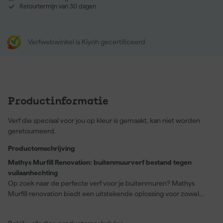
Retourtermijn van 30 dagen
Verfwebwinkel is Kiyoh gecertificeerd
Productinformatie
Verf die speciaal voor jou op kleur is gemaakt, kan niet worden
geretourneerd.
Productomschrijving
Mathys Murfill Renovation: buitenmuurverf bestand tegen
vuilaanhechting
Op zoek naar de perfecte verf voor je buitenmuren? Mathys
Murfill renovation biedt een uitstekende oplossing voor zowel
renovatie als decoratie van buitenmuren en gevels. Deze matte
en blijvend elastische verf is ideaal voor zowel historische als