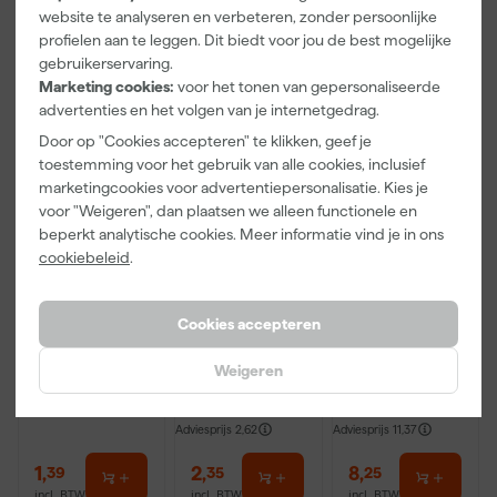
incl. BTW
incl. BTW
incl. BTW
website te analyseren en verbeteren, zonder persoonlijke
profielen aan te leggen. Dit biedt voor jou de best mogelijke
Onze Top 10
gebruikerservaring.
Marketing cookies:
voor het tonen van gepersonaliseerde
advertenties en het volgen van je internetgedrag.
Door op "Cookies accepteren" te klikken, geef je
toestemming voor het gebruik van alle cookies, inclusief
marketingcookies voor advertentiepersonalisatie. Kies je
voor "Weigeren", dan plaatsen we alleen functionele en
beperkt analytische cookies. Meer informatie vind je in ons
cookiebeleid
.
Klingspor
Anza PRO
Staalmeester
Schuurblok
Mini Micmex
Patentpuntkw
Cookies accepteren
100X70X25m
muurverfrolle
ast Pro-
m Sk 500
r - 10cm
Hybrid 2020 -
Maandag
Maandag
Maandag
P220
10 (2cm)
Weigeren
bezorgd
bezorgd
bezorgd
Adviesprijs
2,62
Adviesprijs
11,37
1
,
2
,
8
,
39
35
25
incl. BTW
incl. BTW
incl. BTW