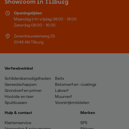
Showroom in Tilburg
Openingstijden
Maandag t/m vrijdag 08:00 - 18:00
Zaterdag 08:00 - 16:00
Zevenheuvelenweg 25
5048 AN Tilburg
Verfwebwinkel
Schildersbenodigdheden
Beits
Gereedschappen
Betonverf en -coatings
Grondverf en primer
Lakverf
Houtolie en teer
Muurverf
Spuitbussen
Voorstrijkmiddelen
Hulp & contact
Merken
Klantenservice
SPS
Verzenden & retourneren
Sikkens