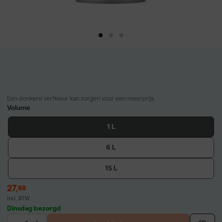
Een donkere verfkleur kan zorgen voor een meerprijs.
Volume
1 L
6 L
15 L
27
,
88
incl. BTW
Dinsdag bezorgd