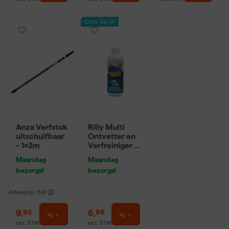
Onze Top 10
Anza Verfstok
Rilly Multi
uitschuifbaar
Ontvetter en
- 1x2m
Verfreiniger –
0,5L
Maandag
Maandag
bezorgd
bezorgd
Adviesprijs
11,47
9
,
6
,
95
99
incl. BTW
incl. BTW