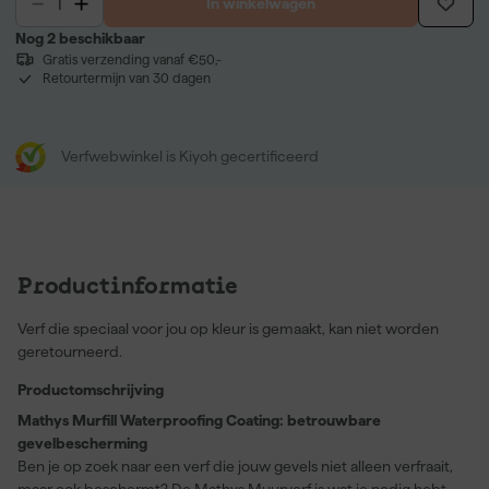
In winkelwagen
Nog 2 beschikbaar
Gratis verzending vanaf €50,-
Retourtermijn van 30 dagen
Verfwebwinkel is Kiyoh gecertificeerd
Productinformatie
Verf die speciaal voor jou op kleur is gemaakt, kan niet worden
geretourneerd.
Productomschrijving
Mathys Murfill Waterproofing Coating: betrouwbare
gevelbescherming
Ben je op zoek naar een verf die jouw gevels niet alleen verfraait,
maar ook beschermt? De Mathys Muurverf is wat je nodig hebt.