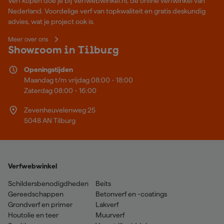
Verf kopen doe je bij Verfwebwinkel.nl, dé online verfwinkel van
Nederland. Voordelige verf van topkwaliteit en gratis deskundig
advies, wat je project ook is.
Meer over ons
Showroom in Tilburg
Openingstijden
Maandag t/m vrijdag 08:00 - 18:00
Zaterdag 08:00 - 16:00
Zevenheuvelenweg 25
5048 AN Tilburg
Verfwebwinkel
Schildersbenodigdheden
Beits
Gereedschappen
Betonverf en -coatings
Grondverf en primer
Lakverf
Houtolie en teer
Muurverf