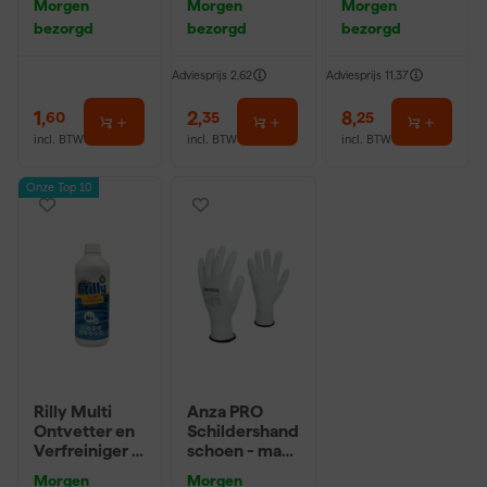
Morgen
Morgen
Morgen
10 (2cm)
bezorgd
bezorgd
bezorgd
Adviesprijs
2,62
Adviesprijs
11,37
1
,
2
,
8
,
60
35
25
incl. BTW
incl. BTW
incl. BTW
Onze Top 10
Rilly Multi
Anza PRO
Ontvetter en
Schildershand
Verfreiniger –
schoen - maat
0,5L
8 (M)
Morgen
Morgen