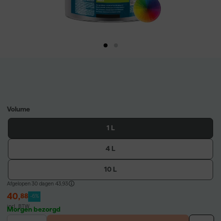
Volume
1 L
4 L
10 L
Afgelopen 30 dagen
43,93
40
,
88
-6%
incl. BTW
Morgen bezorgd