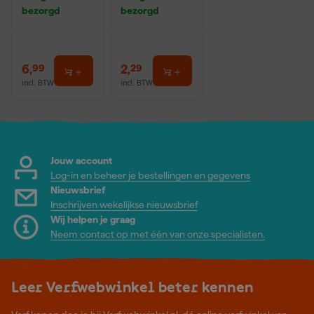
bezorgd
bezorgd
6
,
2
,
99
29
incl. BTW
incl. BTW
Jouw account
Log-in en beheer je bestellingen en gegevens
Nieuwsbrief
Inschrijven wekelijkse nieuwsbrief
Wij helpen je graag
Neem contact op met één van onze specialisten.
Leer Verfwebwinkel beter kennen