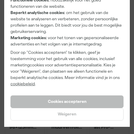
Afplaktape
Washi Tape -
12cm Roller -
Morgen
Morgen
Morgen
functioneren van de website.
Buitengebruik
2,7 x 20m
0,5L + 5
bezorgd
bezorgd
bezorgd
- 24mm x
Inzetbakken
Beperkt analytische cookies:
om het gebruik van de
50m
website te analyseren en verbeteren, zonder persoonlijke
Afgelopen 30 dgn
10,39
profielen aan te leggen. Dit biedt voor jou de best mogelijke
-12%
gebruikerservaring.
5
,
9
,
3
,
28
07
99
Marketing cookies:
voor het tonen van gepersonaliseerde
incl. BTW
incl. BTW
incl. BTW
advertenties en het volgen van je internetgedrag.
Door op "Cookies accepteren" te klikken, geef je
Onze Top 10
Onze Top 10
toestemming voor het gebruik van alle cookies, inclusief
marketingcookies voor advertentiepersonalisatie. Kies je
voor "Weigeren", dan plaatsen we alleen functionele en
beperkt analytische cookies. Meer informatie vind je in ons
cookiebeleid
.
Cookies accepteren
Weigeren
Klingspor
Anza PRO
Staalmeester
schuurblok
Mini Micmex
Patentpuntkw
96x123mm
muurverfrolle
ast Pro-
P220
r - 10cm
Hybrid 2020 -