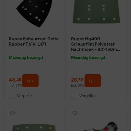
schuurmachines, stofzuigers en houtfrezen voor houtrotreparatie.
Rupes Schuurzool Delta,
Rupes Hq400
Rubber T.V.V. Ls71
Schuurfilm Polyester
Rechthoek - 80x130mm
- P220 (25st)
Maandag bezorgd
Maandag bezorgd
43
,
28
,
28
79
incl. BTW
incl. BTW
Vergelijk
Vergelijk