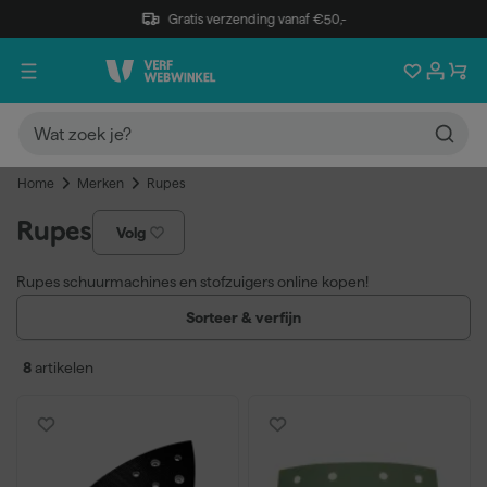
Gratis verzending vanaf €50,-
Home
Merken
Rupes
Rupes
Volg
Rupes schuurmachines en stofzuigers online kopen!
Rupes maakt al elektrisch gereedschap sinds 1947 in Milaan, Italie.
Sorteer & verfijn
Rupes ontwikkeld, innoveert en produceerd elektrische
gereedschappen, pneumatische gereedschappen en
8
artikelen
accessoires en afzuigsystemen.
De laatste jaren heeft Rupes een aantal patenten ontwikkel en
verschillende oplossingen gecreëerd, die hebben bijgedragen
aan de vereenvoudiging van het werk van vandaag de dag.
Verfwebwinkel verkoopt elektrisch gereedschap van Rupes zoals