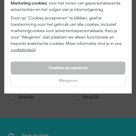
Marketing cookies:
voor het tonen van gepersonaliseerde
advertenties en het volgen van je internetgedrag.
Door op "Cookies accepteren" te klikken, geef je
toestemming voor het gebruik van alle cookies, inclusief
marketingcookies voor advertentiepersonalisatie. Kies je
voor "Weigeren", dan plaatsen we alleen functionele en
Rupes Delta Schuurzool
Rupes Stofcontainer-
T.B.V. De Ls-21 Of Rss21
Green Tech Filter Unit
beperkt analytische cookies. Meer informatie vind je in ons
cookiebeleid
.
Over 2 weken bezorgd
Over 2 weken bezorgd
Cookies accepteren
40
,
60
,
99
50
Weigeren
incl. BTW
incl. BTW
Vergelijk
Vergelijk
Jouw account