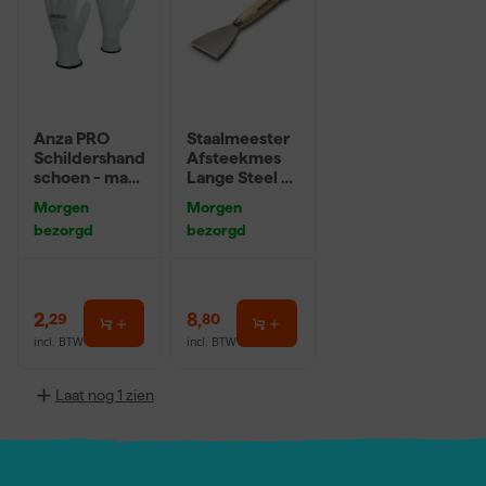
Anza PRO
Staalmeester
Schildershand
Afsteekmes
schoen - maat
Lange Steel -
8 (M)
7cm
Morgen
Morgen
bezorgd
bezorgd
2
,
8
,
29
80
incl. BTW
incl. BTW
Laat nog 1 zien