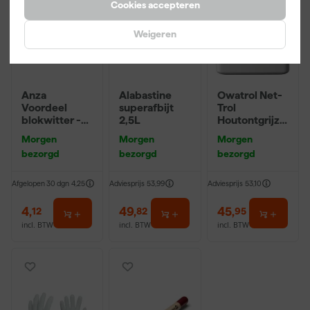
Cookies accepteren
Weigeren
Anza
Alabastine
Owatrol Net-
Voordeel
superafbijt
Trol
blokwitter -
2,5L
Houtontgrijze
3x12cm
r 2,5L
Morgen
Morgen
Morgen
bezorgd
bezorgd
bezorgd
Afgelopen 30 dgn
4,25
Adviesprijs
53,99
Adviesprijs
53,10
4
,
49
,
45
,
12
82
95
incl. BTW
incl. BTW
incl. BTW