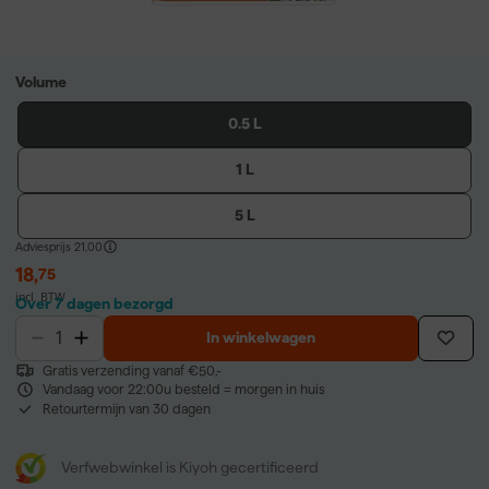
Volume
0.5 L
1 L
5 L
Adviesprijs
21,00
18
,
75
incl. BTW
Over 7 dagen bezorgd
In winkelwagen
Gratis verzending vanaf €50,-
Vandaag voor 22:00u besteld = morgen in huis
Retourtermijn van 30 dagen
Verfwebwinkel is Kiyoh gecertificeerd