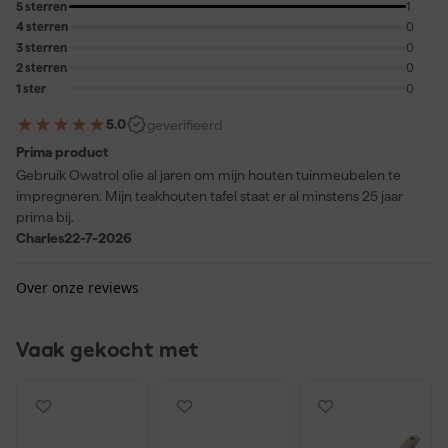
5 sterren
1
4 sterren
0
3 sterren
0
2 sterren
0
1 ster
0
5.0
geverifieerd
Prima product
Gebruik Owatrol olie al jaren om mijn houten tuinmeubelen te
impregneren. Mijn teakhouten tafel staat er al minstens 25 jaar
prima bij.
Charles
22-7-2026
Over onze reviews
Vaak gekocht met