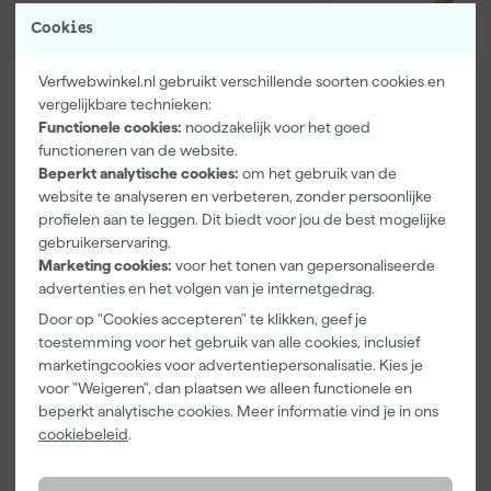
Cookies
Verfwebwinkel.nl gebruikt verschillende soorten cookies en
vergelijkbare technieken:
Functionele cookies:
noodzakelijk voor het goed
functioneren van de website.
Festool STF
Go!Paint Roll
Klingspor
Beperkt analytische cookies:
om het gebruik van de
DELTA/9 P120
And Go
Staalborstel 2
website te analyseren en verbeteren, zonder persoonlijke
GR/10
Verfbak -
Rij
profielen aan te leggen. Dit biedt voor jou de best mogelijke
Schuurpapier
12cm Roller -
Draadlengte
Morgen
Morgen
Morgen
- Granat (10st)
0,5L + 5
25mm
gebruikerservaring.
bezorgd
bezorgd
bezorgd
Inzetbakken
Marketing cookies:
voor het tonen van gepersonaliseerde
advertenties en het volgen van je internetgedrag.
Door op "Cookies accepteren" te klikken, geef je
toestemming voor het gebruik van alle cookies, inclusief
9
,
3
,
1
,
80
99
79
marketingcookies voor advertentiepersonalisatie. Kies je
incl. BTW
incl. BTW
incl. BTW
voor "Weigeren", dan plaatsen we alleen functionele en
beperkt analytische cookies. Meer informatie vind je in ons
cookiebeleid
.