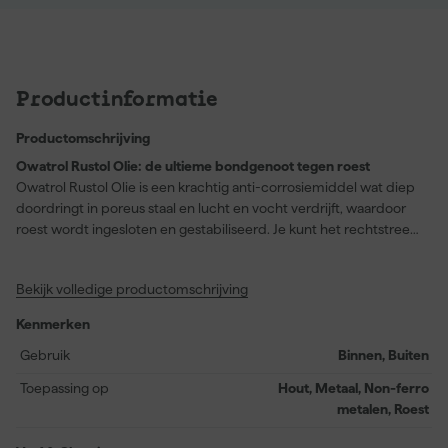
Productinformatie
Productomschrijving
Owatrol Rustol Olie: de ultieme bondgenoot tegen roest
Owatrol Rustol Olie is een krachtig anti-corrosiemiddel wat diep
doordringt in poreus staal en lucht en vocht verdrijft, waardoor
roest wordt ingesloten en gestabiliseerd. Je kunt het rechtstreeks
aanbrengen op roestige oppervlakken of toevoegen aan alkyd- of
urethaanverf, beits of vernis op terpentinebasis voor extra
Bekijk volledige productomschrijving
roestwering en verbeterde hechting. De olie vormt een soepele,
beschermende film en is hittebestendig tot 175°C. Of het nu gaat
Kenmerken
om boten, auto’s, hekwerk of gereedschap, met Rustol Olie geef
je jouw projecten een duurzame bescherming, én die stoere
Gebruik
Binnen, Buiten
roestlook als je dat wil. Geschikt voor talloze toepassingen en
Toepassing op
Hout, Metaal, Non-ferro
perfect te combineren met Rustol C.I.P., AP.60 en Deco.
metalen, Roest