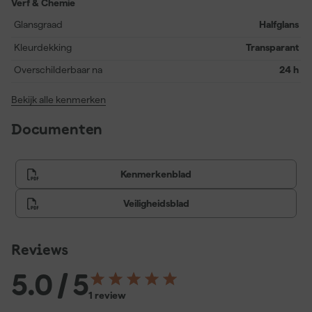
Verf & Chemie
Glansgraad
Halfglans
Kleurdekking
Transparant
Overschilderbaar na
24 h
Bekijk alle kenmerken
Documenten
Kenmerkenblad
Veiligheidsblad
Reviews
5.0
/ 5
1 review