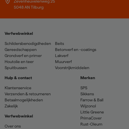
Zevenheuvelenweg 25
5048 AN Tilburg
Verfwebwinkel
Schildersbenodigdheden
Beits
Gereedschappen
Betonverf en -coatings
Grondverf en primer
Lakverf
Houtolie en teer
Muurverf
Spuitbussen
Voorstrijkmiddelen
Hulp & contact
Merken
Klantenservice
SPS
Verzenden & retourneren
Sikkens
Betaalmogelijkheden
Farrow & Ball
Zakelijk
Wijzonol
Little Greene
Verfwebwinkel
PrimaCover
Rust-Oleum
Over ons