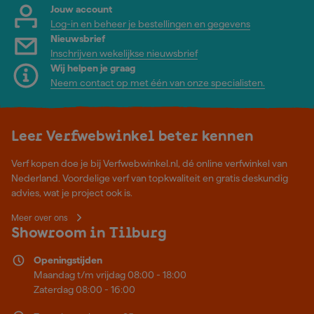
Jouw account
Log-in en beheer je bestellingen en gegevens
Nieuwsbrief
Inschrijven wekelijkse nieuwsbrief
Wij helpen je graag
Neem contact op met één van onze specialisten.
Leer Verfwebwinkel beter kennen
Verf kopen doe je bij Verfwebwinkel.nl, dé online verfwinkel van
Nederland. Voordelige verf van topkwaliteit en gratis deskundig
advies, wat je project ook is.
Meer over ons
Showroom in Tilburg
Openingstijden
Maandag t/m vrijdag 08:00 - 18:00
Zaterdag 08:00 - 16:00