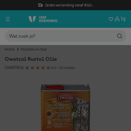
Gratis verzending vanaf €50,-
Home
Houtolie en teer
Owatrol Rustol Olie
OWATROL
5.0
/ 5
1 review