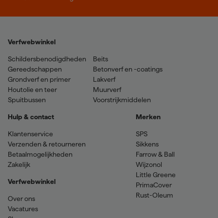
Verfwebwinkel
Schildersbenodigdheden
Beits
Gereedschappen
Betonverf en -coatings
Grondverf en primer
Lakverf
Houtolie en teer
Muurverf
Spuitbussen
Voorstrijkmiddelen
Hulp & contact
Merken
Klantenservice
SPS
Verzenden & retourneren
Sikkens
Betaalmogelijkheden
Farrow & Ball
Zakelijk
Wijzonol
Little Greene
Verfwebwinkel
PrimaCover
Rust-Oleum
Over ons
Vacatures