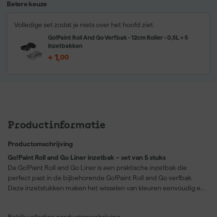
Betere keuze
Volledige set zodat je niets over het hoofd ziet.
Go!Paint Roll And Go Verfbak - 12cm Roller - 0,5L + 5
Inzetbakken
+
1
,
00
Productinformatie
Productomschrijving
Go!Paint Roll and Go Liner inzetbak – set van 5 stuks
De Go!Paint Roll and Go Liner is een praktische inzetbak die
perfect past in de bijbehorende Go!Paint Roll and Go verfbak.
Deze inzetstukken maken het wisselen van kleuren eenvoudig en
verlengen de levensduur van je tray. Na gebruik laat je de verf in
de liner drogen en gooi je alleen de inzetbak weg, wat zorgt voor
Bekijk volledige productomschrijving