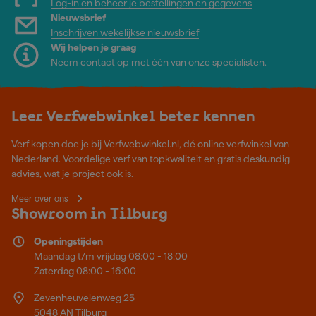
Log-in en beheer je bestellingen en gegevens
Nieuwsbrief
Inschrijven wekelijkse nieuwsbrief
Wij helpen je graag
Neem contact op met één van onze specialisten.
Leer Verfwebwinkel beter kennen
Verf kopen doe je bij Verfwebwinkel.nl, dé online verfwinkel van
Nederland. Voordelige verf van topkwaliteit en gratis deskundig
advies, wat je project ook is.
Meer over ons
Showroom in Tilburg
Openingstijden
Maandag t/m vrijdag 08:00 - 18:00
Zaterdag 08:00 - 16:00
Zevenheuvelenweg 25
5048 AN Tilburg