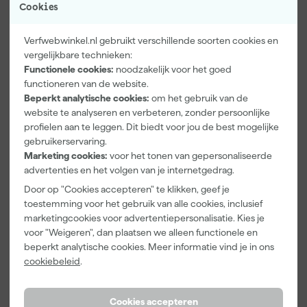
Cookies
Verfwebwinkel.nl gebruikt verschillende soorten cookies en
vergelijkbare technieken:
Functionele cookies:
noodzakelijk voor het goed
functioneren van de website.
Beperkt analytische cookies:
om het gebruik van de
Paintura
Go!Paint
Anza PRO
Lucamax
Economy S
Muurverfset
website te analyseren en verbeteren, zonder persoonlijke
Washi tape -
Verfbak -
MICMEX set
profielen aan te leggen. Dit biedt voor jou de best mogelijke
50mx24mm
10cm Roller -
6-delig
gebruikerservaring.
Maandag
Maandag
Maandag
15 x 32 cm + 5
Marketing cookies:
voor het tonen van gepersonaliseerde
bezorgd
bezorgd
bezorgd
inzetbakken
advertenties en het volgen van je internetgedrag.
Adviesprijs
6,00
Adviesprijs
31,89
Door op "Cookies accepteren" te klikken, geef je
toestemming voor het gebruik van alle cookies, inclusief
3
,
2
,
19
,
99
99
95
marketingcookies voor advertentiepersonalisatie. Kies je
incl. BTW
incl. BTW
incl. BTW
voor "Weigeren", dan plaatsen we alleen functionele en
beperkt analytische cookies. Meer informatie vind je in ons
Onze Top 10
cookiebeleid
.
Cookies accepteren