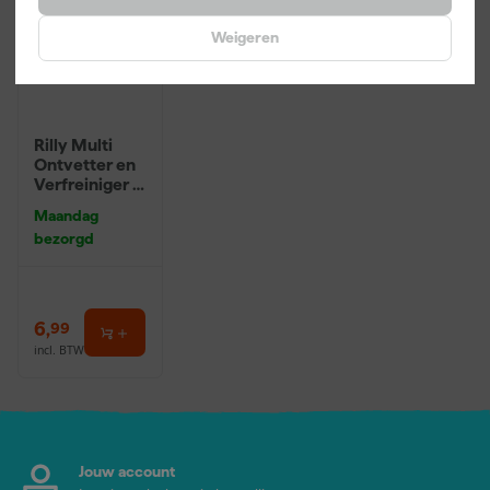
Weigeren
Rilly Multi
Ontvetter en
Verfreiniger –
0,5L
Maandag
bezorgd
6
,
99
incl. BTW
Jouw account