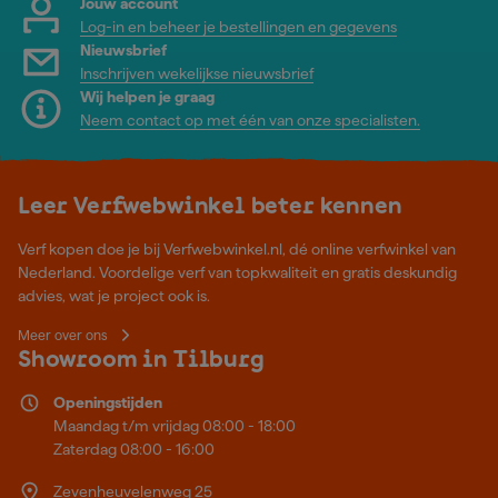
Jouw account
Log-in en beheer je bestellingen en gegevens
Nieuwsbrief
Inschrijven wekelijkse nieuwsbrief
Wij helpen je graag
Neem contact op met één van onze specialisten.
Leer Verfwebwinkel beter kennen
Verf kopen doe je bij Verfwebwinkel.nl, dé online verfwinkel van
Nederland. Voordelige verf van topkwaliteit en gratis deskundig
advies, wat je project ook is.
Meer over ons
Showroom in Tilburg
Openingstijden
Maandag t/m vrijdag 08:00 - 18:00
Zaterdag 08:00 - 16:00
Zevenheuvelenweg 25