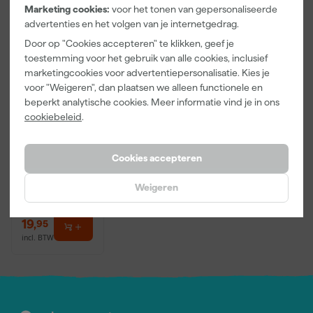
Marketing cookies:
voor het tonen van gepersonaliseerde
advertenties en het volgen van je internetgedrag.
Door op "Cookies accepteren" te klikken, geef je
toestemming voor het gebruik van alle cookies, inclusief
marketingcookies voor advertentiepersonalisatie. Kies je
voor "Weigeren", dan plaatsen we alleen functionele en
beperkt analytische cookies. Meer informatie vind je in ons
Anza PRO
cookiebeleid
.
Muurverfset
MICMEX set
6-delig
Maandag
Cookies accepteren
bezorgd
Weigeren
Adviesprijs
31,89
19
,
95
incl. BTW