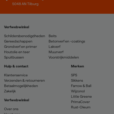
5048 AN Tilburg
Verfwebwinkel
Schildersbenodigdheden
Beits
Gereedschappen
Betonverf en -coatings
Grondverf en primer
Lakverf
Houtolie en teer
Muurverf
Spuitbussen
Voorstrijkmiddelen
Hulp & contact
Merken
Klantenservice
SPS
Verzenden & retourneren
Sikkens
Betaalmogelijkheden
Farrow & Ball
Zakelijk
Wijzonol
Little Greene
Verfwebwinkel
PrimaCover
Rust-Oleum
Over ons