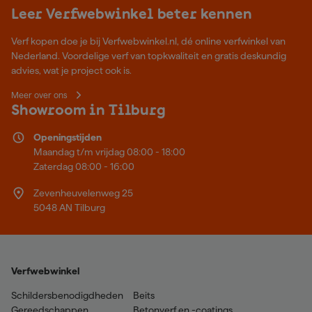
Leer Verfwebwinkel beter kennen
Verf kopen doe je bij Verfwebwinkel.nl, dé online verfwinkel van
Nederland. Voordelige verf van topkwaliteit en gratis deskundig
advies, wat je project ook is.
Meer over ons
Showroom in Tilburg
Openingstijden
Maandag t/m vrijdag 08:00 - 18:00
Zaterdag 08:00 - 16:00
Zevenheuvelenweg 25
5048 AN Tilburg
Verfwebwinkel
Schildersbenodigdheden
Beits
Gereedschappen
Betonverf en -coatings