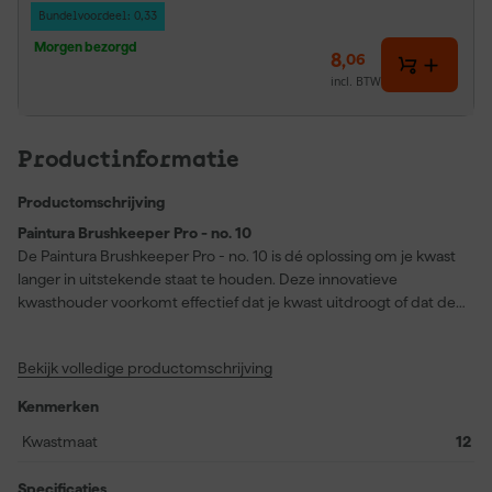
Bundelvoordeel: 0,33
Morgen bezorgd
8
,
06
incl. BTW
Productinformatie
Productomschrijving
Paintura Brushkeeper Pro - no. 10
De Paintura Brushkeeper Pro - no. 10 is dé oplossing om je kwast
langer in uitstekende staat te houden. Deze innovatieve
kwasthouder voorkomt effectief dat je kwast uitdroogt of dat de
haren hun vorm verliezen na gebruik. Dankzij het slimme ontwerp
blijft je kwast vochtvrij en behouden de haren hun soepelheid,
Bekijk volledige productomschrijving
zodat je keer op keer geniet van een strak schilderresultaat. Of je
nu bezig bent met een kleine opknapbeurt of een groot
Kenmerken
schilderproject, de Brushkeeper Pro is geschikt voor iedere
klusser. Het verlengt niet alleen de levensduur van je kwasten,
Kwastmaat
12
maar zorgt er ook voor dat je snel weer kunt starten zonder
frustratie over harde of misvormde haren. Hierdoor bespaar je op
Specificaties