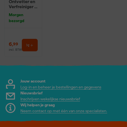
Ontvetter en
Verfreiniger –
0,5L
Morgen
bezorgd
6
,
99
incl. BTW
Jouw account
Log-in en beheer je bestellingen en gegevens
Nieuwsbrief
Inschrijven wekelijkse nieuwsbrief
Wij helpen je graag
Neem contact op met één van onze specialisten.