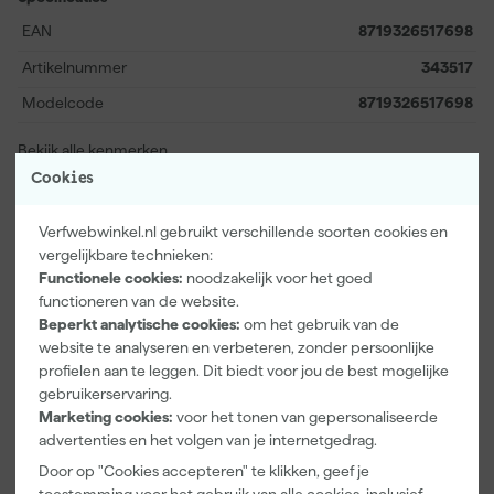
de lange termijn kosten aan nieuwe kwasten, terwijl de resultaten
EAN
8719326517698
altijd nauwkeurig en professioneel zijn. Met de Paintura
Brushkeeper Pro werk je zorgeloos door en blijft elke kwast als
Artikelnummer
343517
nieuw voor elk volgend project.
Modelcode
8719326517698
Bekijk alle kenmerken
Cookies
Vaak gekocht met
Verfwebwinkel.nl gebruikt verschillende soorten cookies en
vergelijkbare technieken:
Functionele cookies:
noodzakelijk voor het goed
functioneren van de website.
Beperkt analytische cookies:
om het gebruik van de
website te analyseren en verbeteren, zonder persoonlijke
profielen aan te leggen. Dit biedt voor jou de best mogelijke
gebruikerservaring.
Marketing cookies:
voor het tonen van gepersonaliseerde
advertenties en het volgen van je internetgedrag.
Door op "Cookies accepteren" te klikken, geef je
Paintura
Go!Paint
Anza PRO