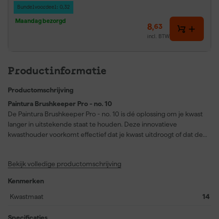
Bundelvoordeel: 0,32
Maandag bezorgd
8
,
63
incl. BTW
Productinformatie
Productomschrijving
Paintura Brushkeeper Pro - no. 10
De Paintura Brushkeeper Pro - no. 10 is dé oplossing om je kwast
langer in uitstekende staat te houden. Deze innovatieve
kwasthouder voorkomt effectief dat je kwast uitdroogt of dat de
haren hun vorm verliezen na gebruik. Dankzij het slimme ontwerp
blijft je kwast vochtvrij en behouden de haren hun soepelheid,
Bekijk volledige productomschrijving
zodat je keer op keer geniet van een strak schilderresultaat. Of je
nu bezig bent met een kleine opknapbeurt of een groot
Kenmerken
schilderproject, de Brushkeeper Pro is geschikt voor iedere
klusser. Het verlengt niet alleen de levensduur van je kwasten,
Kwastmaat
14
maar zorgt er ook voor dat je snel weer kunt starten zonder
frustratie over harde of misvormde haren. Hierdoor bespaar je op
Specificaties