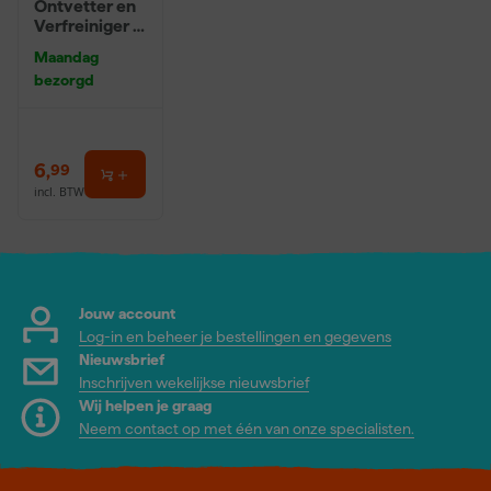
Ontvetter en
Verfreiniger –
0,5L
Maandag
bezorgd
6
,
99
incl. BTW
Jouw account
Log-in en beheer je bestellingen en gegevens
Nieuwsbrief
Inschrijven wekelijkse nieuwsbrief
Wij helpen je graag
Neem contact op met één van onze specialisten.