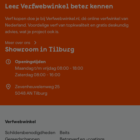
Leer Verfwebwinkel beter kennen
Verf kopen doe je bij Verfwebwinkel.nl, dé online verfwinkel van
Nederland. Voordelige verf van topkwaliteit en gratis deskundig
advies, wat je project ook is.
Meer over ons
Showroom in Tilburg
Openingstijden
Maandag t/m vrijdag 08:00 - 18:00
Zaterdag 08:00 - 16:00
Zevenheuvelenweg 25
5048 AN Tilburg
Verfwebwinkel
Schildersbenodigdheden
Beits
Gereedschappen
Betonverf en -coatings