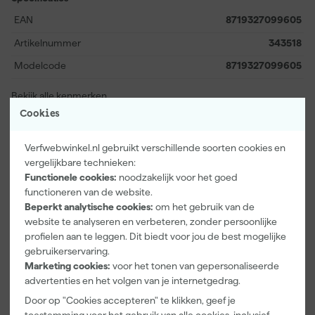
de lange termijn kosten aan nieuwe kwasten, terwijl de resultaten
EAN
8719327099605
altijd nauwkeurig en professioneel zijn. Met de Paintura
Brushkeeper Pro werk je zorgeloos door en blijft elke kwast als
Artikelnummer
343518
nieuw voor elk volgend project.
Modelcode
8719327099605
Bekijk alle kenmerken
Cookies
Vaak gekocht met
Verfwebwinkel.nl gebruikt verschillende soorten cookies en
vergelijkbare technieken:
Functionele cookies:
noodzakelijk voor het goed
functioneren van de website.
Beperkt analytische cookies:
om het gebruik van de
website te analyseren en verbeteren, zonder persoonlijke
profielen aan te leggen. Dit biedt voor jou de best mogelijke
gebruikerservaring.
Marketing cookies:
voor het tonen van gepersonaliseerde
advertenties en het volgen van je internetgedrag.
Door op "Cookies accepteren" te klikken, geef je
Paintura
Go!Paint
Anza PRO