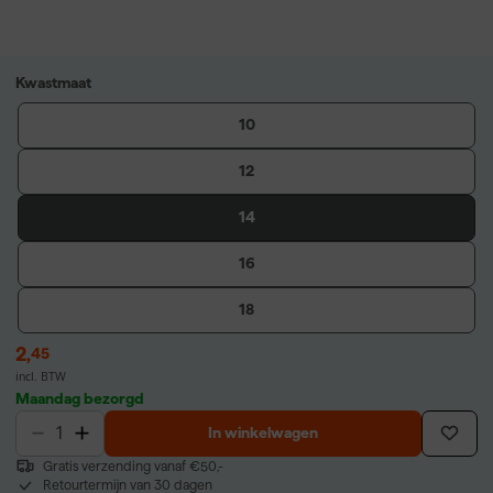
Kwastmaat
10
12
14
16
18
2
,
45
incl. BTW
Maandag bezorgd
In winkelwagen
Gratis verzending vanaf €50,-
Retourtermijn van 30 dagen