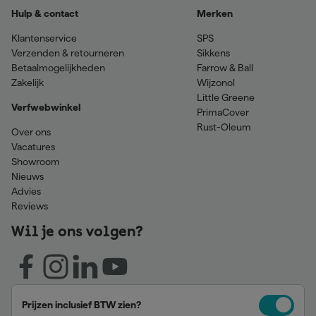
Hulp & contact
Merken
Klantenservice
SPS
Verzenden & retourneren
Sikkens
Betaalmogelijkheden
Farrow & Ball
Zakelijk
Wijzonol
Little Greene
Verfwebwinkel
PrimaCover
Rust-Oleum
Over ons
Vacatures
Showroom
Nieuws
Advies
Reviews
Wil je ons volgen?
Prijzen inclusief BTW zien?