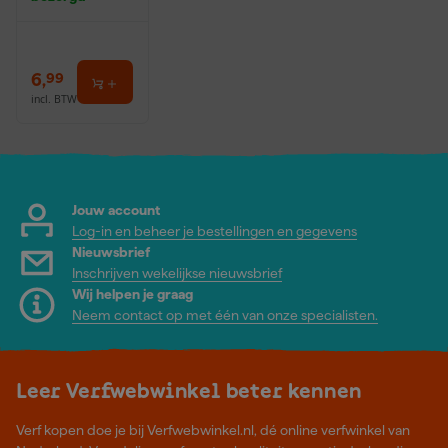
6
,
99
incl. BTW
Jouw account
Log-in en beheer je bestellingen en gegevens
Nieuwsbrief
Inschrijven wekelijkse nieuwsbrief
Wij helpen je graag
Neem contact op met één van onze specialisten.
Leer Verfwebwinkel beter kennen
Verf kopen doe je bij Verfwebwinkel.nl, dé online verfwinkel van