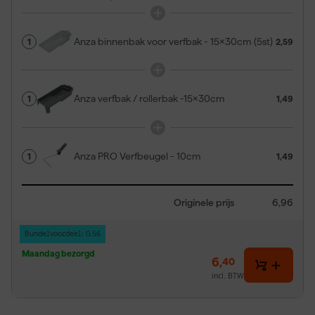
Anza binnenbak voor verfbak - 15x30cm (5st)
1
2,59
Anza verfbak / rollerbak -15x30cm
1
1,49
Anza PRO Verfbeugel - 10cm
1
1,49
Originele prijs
6,96
Bundelvoordeel: 0,56
Maandag bezorgd
6
,
40
incl. BTW