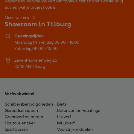
Nederland. Voordelige verf van topkwaliteit en gratis deskundig
advies, wat je project ook is.
Meer over ons
Showroom in Tilburg
Openingstijden
Maandag t/m vrijdag 08:00 - 18:00
Zaterdag 08:00 - 16:00
Zevenheuvelenweg 25
5048 AN Tilburg
Verfwebwinkel
Schildersbenodigdheden
Beits
Gereedschappen
Betonverf en -coatings
Grondverf en primer
Lakverf
Houtolie en teer
Muurverf
Spuitbussen
Voorstrijkmiddelen