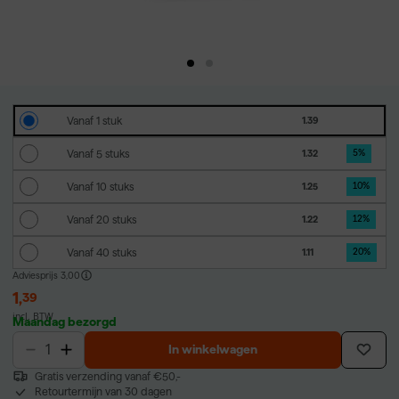
Vanaf 1 stuk
1.39
Vanaf 5 stuks
1.32
5
%
Vanaf 10 stuks
1.25
10
%
Vanaf 20 stuks
1.22
12
%
Vanaf 40 stuks
1.11
20
%
Adviesprijs
3,00
1
,
39
incl. BTW
Maandag bezorgd
In winkelwagen
Gratis verzending vanaf €50,-
Retourtermijn van 30 dagen