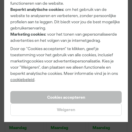
functioneren van de website.
Toepassing op
Muren, Plafonds
Beperkt analytische cookies:
om het gebruik van de
website te analyseren en verbeteren, zonder persoonlijke
Bekijk alle kenmerken
profielen aan te leggen. Dit biedt voor jou de best mogelijke
gebruikerservaring.
Marketing cookies:
voor het tonen van gepersonaliseerde
Vaak gekocht met
advertenties en het volgen van je internetgedrag.
Door op "Cookies accepteren" te klikken, geef je
toestemming voor het gebruik van alle cookies, inclusief
marketingcookies voor advertentiepersonalisatie. Kies je
voor "Weigeren", dan plaatsen we alleen functionele en
beperkt analytische cookies. Meer informatie vind je in ons
cookiebeleid
.
Cookies accepteren
Paintura
Go!Paint
Anza PRO
Weigeren
Lucamax
Economy S
Muurverfset
Washi tape -
Verfbak -
MICMEX set
50mx24mm
10cm Roller -
6-delig
Maandag
Maandag
Maandag
15 x 32 cm + 5