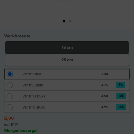
Werkbreedte
18 cm
25 cm
Vanaf 1 stuk
5.00
Vanaf 5 stuks
4.75
5
%
Vanaf 10 stuks
4.50
10
%
Vanaf 15 stuks
4.25
15
%
5
,
00
incl. BTW
Morgen bezorgd