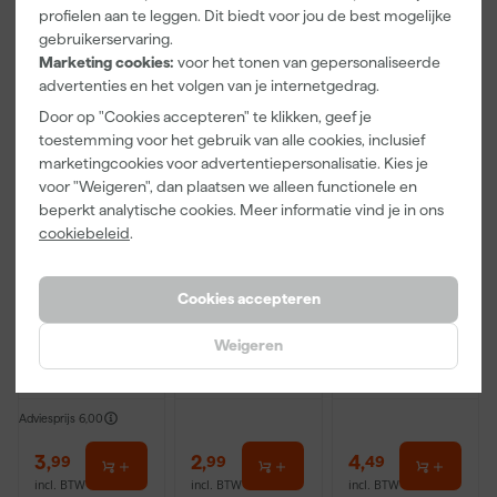
Vaak gekocht met
profielen aan te leggen. Dit biedt voor jou de best mogelijke
gebruikerservaring.
Marketing cookies:
voor het tonen van gepersonaliseerde
advertenties en het volgen van je internetgedrag.
Door op "Cookies accepteren" te klikken, geef je
toestemming voor het gebruik van alle cookies, inclusief
marketingcookies voor advertentiepersonalisatie. Kies je
voor "Weigeren", dan plaatsen we alleen functionele en
beperkt analytische cookies. Meer informatie vind je in ons
cookiebeleid
.
Paintura
Go!Paint
Go!Paint
Lucamax
Economy S
Economy M
Cookies accepteren
Washi tape -
Verfbak -
Verfbak -
50mx24mm
10cm Roller -
18cm Roller -
Weigeren
Morgen
Morgen
Morgen
15 x 32 cm + 5
25 x 36 cm + 5
bezorgd
bezorgd
bezorgd
inzetbakken
Inzetbakken
Adviesprijs
6,00
3
,
2
,
4
,
99
99
49
incl. BTW
incl. BTW
incl. BTW