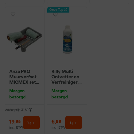
Onze Top 10
Anza PRO
Rilly Multi
Muurverfset
Ontvetter en
MICMEX set
Verfreiniger –
6-delig
0,5L
Morgen
Morgen
bezorgd
bezorgd
Adviesprijs
31,89
19
,
6
,
95
99
incl. BTW
incl. BTW