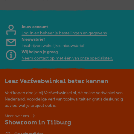
Jouw account
Log-in en beheer je bestellingen en gegevens
Nieuwsbrief
Inschrijven wekelijkse nieuwsbrief
Wij helpen je graag
Neem contact op met één van onze specialisten.
Leer Verfwebwinkel beter kennen
Verf kopen doe je bij Verfwebwinkel.nl, dé online verfwinkel van
Nederland. Voordelige verf van topkwaliteit en gratis deskundig
advies, wat je project ook is.
Meer over ons
Showroom in Tilburg
Openingstijden