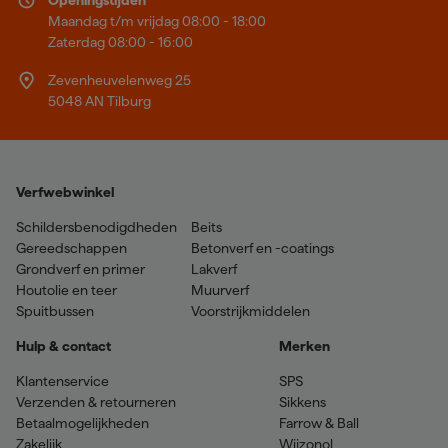
Maandag t/m vrijdag 08:00 - 18:00
Zaterdag 08:00 - 16:00
Zevenheuvelenweg 25
5048 AN Tilburg
Verfwebwinkel
Schildersbenodigdheden
Beits
Gereedschappen
Betonverf en -coatings
Grondverf en primer
Lakverf
Houtolie en teer
Muurverf
Spuitbussen
Voorstrijkmiddelen
Hulp & contact
Merken
Klantenservice
SPS
Verzenden & retourneren
Sikkens
Betaalmogelijkheden
Farrow & Ball
Zakelijk
Wijzonol