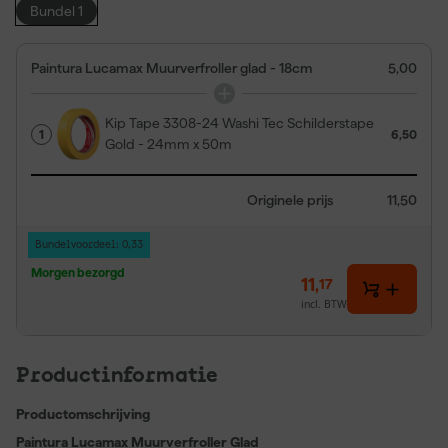
Bundel 1
Paintura Lucamax Muurverfroller glad - 18cm
5,00
Kip Tape 3308-24 Washi Tec Schilderstape
1
6,50
Gold - 24mm x 50m
Originele prijs
11,50
Bundelvoordeel: 0,33
Morgen bezorgd
11
,
17
incl. BTW
Productinformatie
Productomschrijving
Paintura Lucamax Muurverfroller Glad