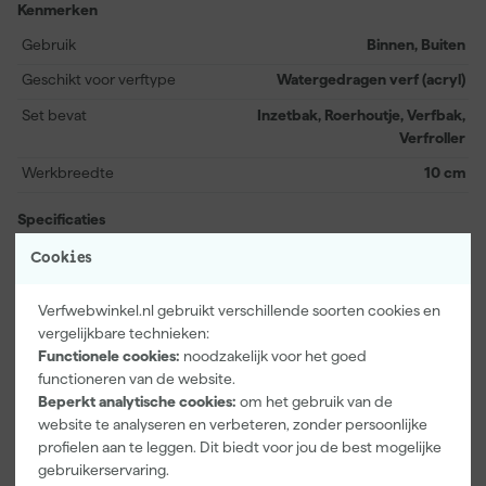
Kenmerken
de klus georganiseerd aan te pakken. Met het meegeleverde
roerhoutje meng je de verf goed door, zodat de kleur egaal wordt
Gebruik
Binnen, Buiten
verdeeld. Ideaal om elke schilderklus soepel en efficiënt te laten
Geschikt voor verftype
Watergedragen verf (acryl)
verlopen, of je nu een volledige muurschildering maakt of kleine
aanpassingen uitvoert.
Set bevat
Inzetbak, Roerhoutje, Verfbak,
Verfroller
Werkbreedte
10 cm
Specificaties
EAN
8720572581616
Cookies
Bekijk alle kenmerken
Verfwebwinkel.nl gebruikt verschillende soorten cookies en
vergelijkbare technieken:
Functionele cookies:
noodzakelijk voor het goed
Vaak gekocht met
functioneren van de website.
Beperkt analytische cookies:
om het gebruik van de
website te analyseren en verbeteren, zonder persoonlijke
profielen aan te leggen. Dit biedt voor jou de best mogelijke
gebruikerservaring.