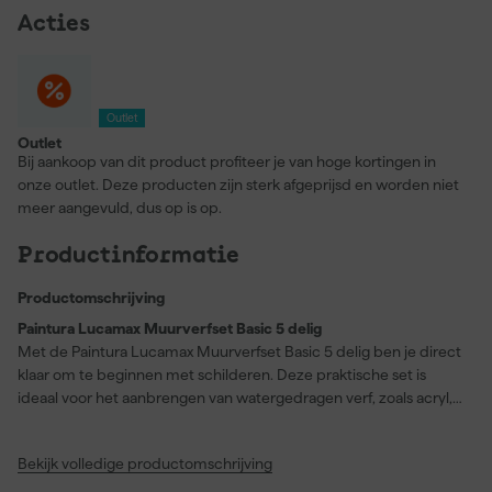
Acties
Outlet
Outlet
Bij aankoop van dit product profiteer je van hoge kortingen in
onze outlet. Deze producten zijn sterk afgeprijsd en worden niet
meer aangevuld, dus op is op.
Productinformatie
Productomschrijving
Paintura Lucamax Muurverfset Basic 5 delig
Met de Paintura Lucamax Muurverfset Basic 5 delig ben je direct
klaar om te beginnen met schilderen. Deze praktische set is
ideaal voor het aanbrengen van watergedragen verf, zoals acryl,
op muren. Je ontvangt twee muurverfrollers van 10 cm breed,
waarmee je eenvoudig gelijkmatig en streeploos kunt werken. De
Bekijk volledige productomschrijving
verfbak en inzetbak maken het mogelijk om snel en schoon te
wisselen tussen verschillende kleuren of lagen, en helpen je om