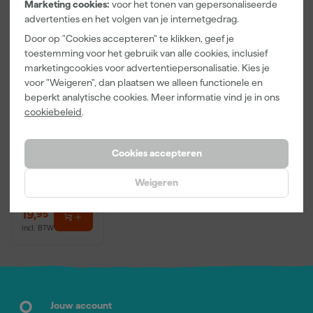
Marketing cookies:
voor het tonen van gepersonaliseerde
advertenties en het volgen van je internetgedrag.
Door op "Cookies accepteren" te klikken, geef je
toestemming voor het gebruik van alle cookies, inclusief
marketingcookies voor advertentiepersonalisatie. Kies je
voor "Weigeren", dan plaatsen we alleen functionele en
Anza PRO
beperkt analytische cookies. Meer informatie vind je in ons
Muurverfset
cookiebeleid
.
MICMEX set
6-delig
Morgen
Cookies accepteren
bezorgd
Weigeren
Adviesprijs
31,89
19
,
95
incl. BTW
Jouw account