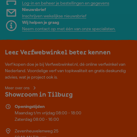
Log-in en beheer je bestellingen en gegevens
Nieuwsbrief
Inschrijven wekelijkse nieuwsbrief
Wij helpen je graag
Neem contact op met één van onze specialisten.
Leer Verfwebwinkel beter kennen
Verf kopen doe je bij Verfwebwinkel.nl, dé online verfwinkel van
Nederland. Voordelige verf van topkwaliteit en gratis deskundig
advies, wat je project ook is.
Meer over ons
Showroom in Tilburg
Openingstijden
Maandag t/m vrijdag 08:00 - 18:00
Zaterdag 08:00 - 16:00
Zevenheuvelenweg 25