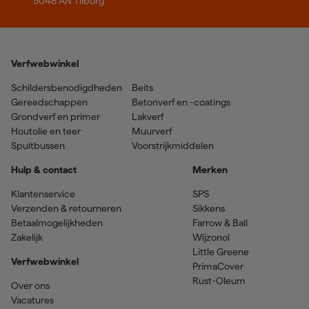
5048 AN Tilburg
Verfwebwinkel
Schildersbenodigdheden
Beits
Gereedschappen
Betonverf en -coatings
Grondverf en primer
Lakverf
Houtolie en teer
Muurverf
Spuitbussen
Voorstrijkmiddelen
Hulp & contact
Merken
Klantenservice
SPS
Verzenden & retourneren
Sikkens
Betaalmogelijkheden
Farrow & Ball
Zakelijk
Wijzonol
Little Greene
Verfwebwinkel
PrimaCover
Rust-Oleum
Over ons
Vacatures