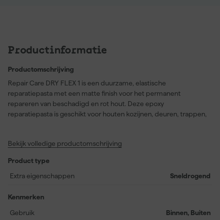
Productinformatie
Productomschrijving
Repair Care DRY FLEX 1 is een duurzame, elastische
reparatiepasta met een matte finish voor het permanent
repareren van beschadigd en rot hout. Deze epoxy
reparatiepasta is geschikt voor houten kozijnen, deuren, trappen,
meubels en andere houtconstructies, maar kan ook worden
toegepast op ondergronden zoals metselwerk, gips, beton en
Bekijk volledige productomschrijving
metaal. DRY FLEX 1 is speciaal ontwikkeld voor zeer snelle, kleine
houtreparaties en lamineren en is zowel binnen als buiten te
Product type
gebruiken.
Extra eigenschappen
Sneldrogend
Met Repair Care DRY FLEX 1 profiteer je van een duurzame en
professionele reparatie die zich gedraagt als hout en ook op
Kenmerken
dezelfde manier te bewerken is. De reparatiepasta is schuur- en
Gebruik
Binnen, Buiten
overschilderbaar na slechts 1 uur bij 20°C, zakt niet uit, krimpt niet