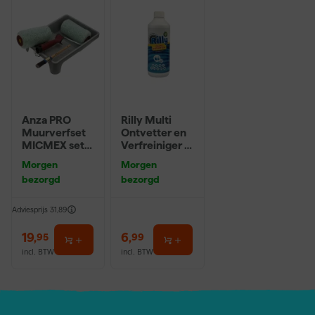
voor jou op kleur gemengd en kan daardoor niet geretourneerd
worden. Als er toch iets mis is gegaan met de kleur, kun je altijd
contact opnemen met de klantenservice. Dat lossen we graag
voor je op. Wil je zakelijk bestellen? Lees dan hier verder over
zakelijk bestellen
.
Anza PRO
Rilly Multi
Muurverfset
Ontvetter en
MICMEX set
Verfreiniger –
6-delig
0,5L
Morgen
Morgen
bezorgd
bezorgd
Adviesprijs
31,89
19
,
6
,
95
99
incl. BTW
incl. BTW