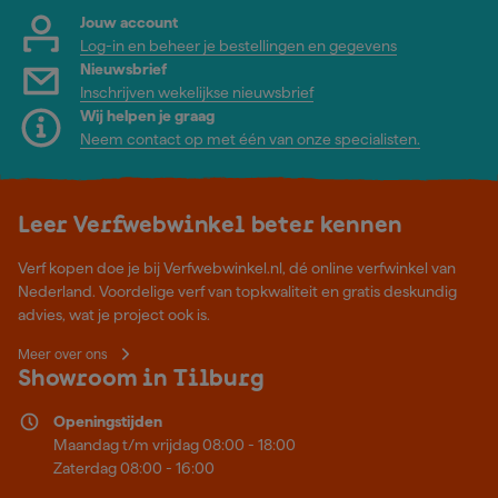
Jouw account
Log-in en beheer je bestellingen en gegevens
Nieuwsbrief
Inschrijven wekelijkse nieuwsbrief
Wij helpen je graag
Neem contact op met één van onze specialisten.
Leer Verfwebwinkel beter kennen
Verf kopen doe je bij Verfwebwinkel.nl, dé online verfwinkel van
Nederland. Voordelige verf van topkwaliteit en gratis deskundig
advies, wat je project ook is.
Meer over ons
Showroom in Tilburg
Openingstijden
Maandag t/m vrijdag 08:00 - 18:00
Zaterdag 08:00 - 16:00