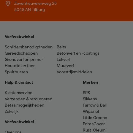
Zevenheuvelenweg 25
5048 AN Tilburg
Verfwebwinkel
Schildersbenodigdheden
Beits
Gereedschappen
Betonverf en -coatings
Grondverf en primer
Lakverf
Houtolie en teer
Muurverf
Spuitbussen
Voorstrijkmiddelen
Hulp & contact
Merken
Klantenservice
SPS
Verzenden & retourneren
Sikkens
Betaalmogelijkheden
Farrow & Ball
Zakelijk
Wijzonol
Little Greene
Verfwebwinkel
PrimaCover
Rust-Oleum
Over ons