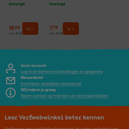
entraat 1L
bezorgd
bezorgd
18
,
7
,
09
78
incl. BTW
incl. BTW
Jouw account
Log-in en beheer je bestellingen en gegevens
Nieuwsbrief
Inschrijven wekelijkse nieuwsbrief
Wij helpen je graag
Neem contact op met één van onze specialisten.
Leer Verfwebwinkel beter kennen
Verf kopen doe je bij Verfwebwinkel.nl, dé online verfwinkel van