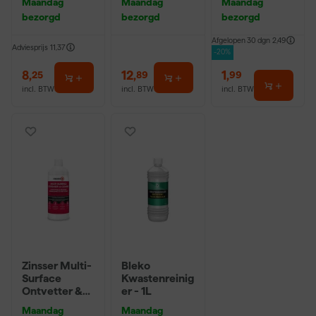
Maandag
Maandag
Maandag
10 (2cm)
16
bezorgd
bezorgd
bezorgd
Afgelopen 30 dgn
2,49
Adviesprijs
11,37
-20%
8
,
12
,
1
,
25
89
99
incl. BTW
incl. BTW
incl. BTW
Zinsser Multi-
Bleko
Surface
Kwastenreinig
Ontvetter &
er - 1L
ReinigerConc
Maandag
Maandag