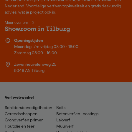
Nederland. Voordelige verf van topkwaliteit en gratis deskundig
advies, wat je project ook is.
Meer over ons
Showroom in Tilburg
Openingstijden
Maandag t/m vrijdag 08:00 - 18:00
Zaterdag 08:00 - 16:00
Zevenheuvelenweg 25
5048 AN Tilburg
Verfwebwinkel
Schildersbenodigdheden
Beits
Gereedschappen
Betonverf en -coatings
Grondverf en primer
Lakverf
Houtolie en teer
Muurverf