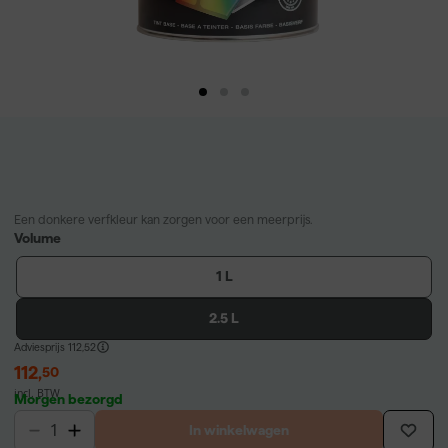
Een donkere verfkleur kan zorgen voor een meerprijs.
Volume
1 L
2.5 L
Adviesprijs
112,52
112
,
50
incl. BTW
Morgen bezorgd
In winkelwagen