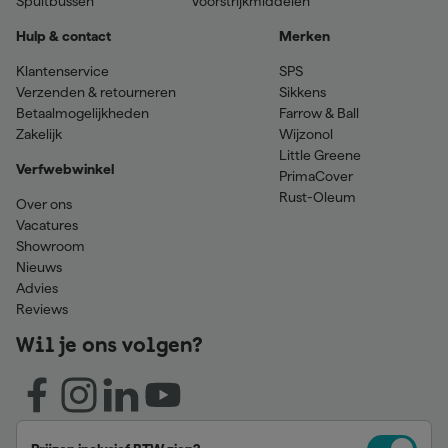
Spuitbussen
Voorstrijkmiddelen
Hulp & contact
Merken
Klantenservice
SPS
Verzenden & retourneren
Sikkens
Betaalmogelijkheden
Farrow & Ball
Zakelijk
Wijzonol
Little Greene
Verfwebwinkel
PrimaCover
Rust-Oleum
Over ons
Vacatures
Showroom
Nieuws
Advies
Reviews
Wil je ons volgen?