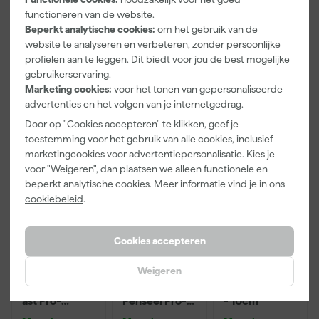
Schilderstape
12cm Roller -
m Sk 500
Maandag
Maandag
Maandag
functioneren van de website.
Gold - 24mm
0,5L + 5
P220
bezorgd
bezorgd
bezorgd
x 50m
Inzetbakken
Beperkt analytische cookies:
om het gebruik van de
website te analyseren en verbeteren, zonder persoonlijke
profielen aan te leggen. Dit biedt voor jou de best mogelijke
gebruikerservaring.
6
,
3
,
1
,
50
99
39
Marketing cookies:
voor het tonen van gepersonaliseerde
incl. BTW
incl. BTW
incl. BTW
advertenties en het volgen van je internetgedrag.
Door op "Cookies accepteren" te klikken, geef je
Onze Top 10
Onze Top 10
toestemming voor het gebruik van alle cookies, inclusief
marketingcookies voor advertentiepersonalisatie. Kies je
voor "Weigeren", dan plaatsen we alleen functionele en
beperkt analytische cookies. Meer informatie vind je in ons
cookiebeleid
.
Cookies accepteren
Weigeren
Staalmeester
Staalmeester
Anza PRO
Patentpuntkw
Lyonse
Mini Viltroller
ast Pro-
Penseel Pro-
- 10cm
Hybrid 2020 -
Hybrid 2024 -