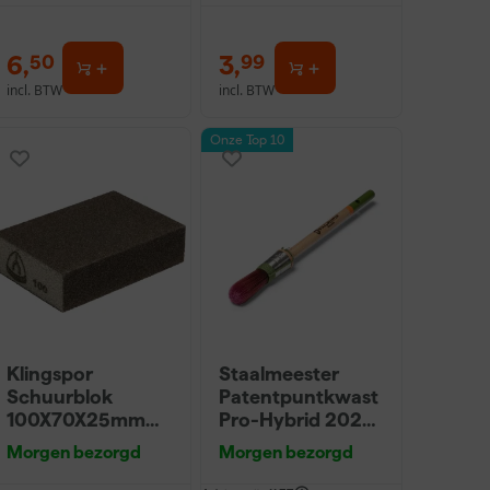
6
,
3
,
50
99
incl. BTW
incl. BTW
Onze Top 10
Klingspor
Staalmeester
Schuurblok
Patentpuntkwast
100X70X25mm
Pro-Hybrid 2020
Sk 500 P220
- 10 (2cm)
Morgen bezorgd
Morgen bezorgd