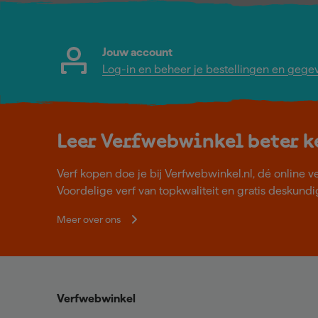
Jouw account
Log-in en beheer je bestellingen en gege
Leer Verfwebwinkel beter 
Verf kopen doe je bij Verfwebwinkel.nl, dé online v
Voordelige verf van topkwaliteit en gratis deskundig
Meer over ons
Verfwebwinkel