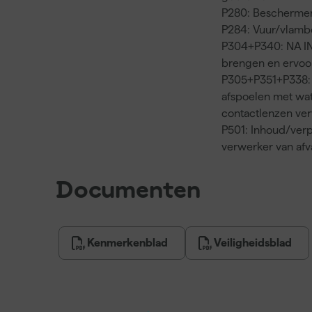
P280: Beschermen
P284: Vuur/vlamb
P304+P340: NA IN
brengen en ervoo
P305+P351+P338:
afspoelen met wa
contactlenzen ver
P501: Inhoud/verp
verwerker van af
Documenten
Kenmerkenblad
Veiligheidsblad