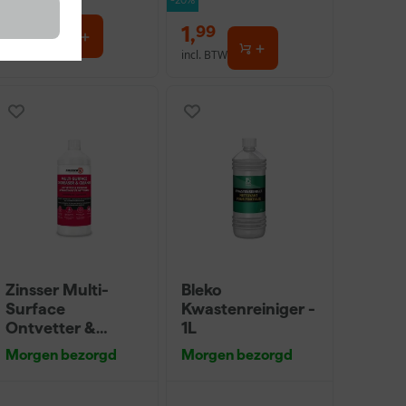
-20%
12
,
1
,
89
99
incl. BTW
incl. BTW
Zinsser Multi-
Bleko
Surface
Kwastenreiniger -
Ontvetter &
1L
ReinigerConcentr
Morgen bezorgd
Morgen bezorgd
aat 1L