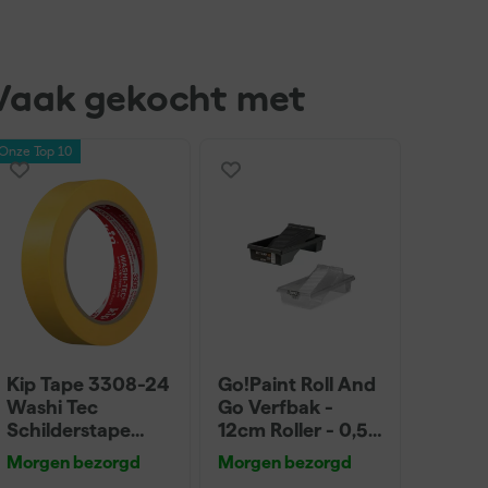
Vaak gekocht met
Onze Top 10
Kip Tape 3308-24
Go!Paint Roll And
Washi Tec
Go Verfbak -
Schilderstape
12cm Roller - 0,5L
Gold - 24mm x
+ 5 Inzetbakken
Morgen bezorgd
Morgen bezorgd
50m