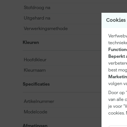
Stofdroog na
Uitgehard na
Cookies
Verwerkingsmethode
Verfwebwi
Kleuren
techniek
Function
Beperkt 
Hoofdkleur
verbetere
best mog
Kleurnaam
Marketin
volgen va
Specificaties
Door op 
van alle 
Artikelnummer
je voor "
Modelcode
cookies. 
Afmetingen