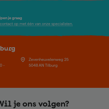
lpen je graag
ontact op met één van onze specialisten.
lburg
Zevenheuvelenweg 25
0 -
5048 AN Tilburg
Wil je ons volgen?