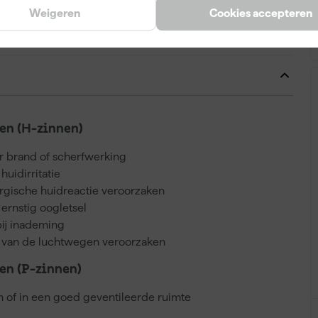
Weigeren
Cookies accepteren
2.5 L
n (H-zinnen)
r brand of scherfwerking
huidirritatie
ergische huidreactie veroorzaken
ernstig oogletsel
bij inademing
ie van de luchtwegen veroorzaken
n (P-zinnen)
en of in een goed geventileerde ruimte