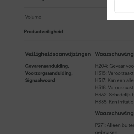
Volume
Productveiligheid
Veiligheidsaanwijzingen
Waarschuwinge
Gevarenaanduiding,
H204: Gevaar voo
Voorzorgsaanduiding,
H315: Veroorzaakt 
Signaalwoord
H317: Kan een all
H318: Veroorzaakt 
H332: Schadelijk 
H335: Kan irritat
Waarschuwinge
P271: Alleen buit
gebruiken