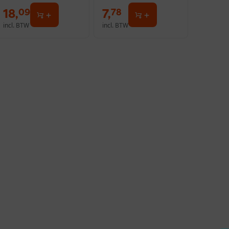
18
,
7
,
09
78
incl. BTW
incl. BTW