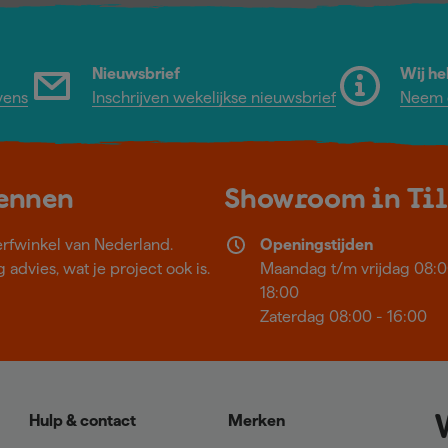
Nieuwsbrief
Wij he
vens
Inschrijven wekelijkse nieuwsbrief
Neem c
kennen
Showroom in Ti
erfwinkel van Nederland.
Openingstijden
 advies, wat je project ook is.
Maandag t/m vrijdag 08:0
18:00
Zaterdag 08:00 - 16:00
Hulp & contact
Merken