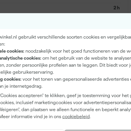
2 h
3 d
Kwast, Roller
nkel.nl gebruikt verschillende soorten cookies en vergelijkba
en:
ele cookies:
noodzakelijk voor het goed functioneren van de w
analytische cookies:
om het gebruik van de website te analyse
Transparant
n, zonder persoonlijke profielen aan te leggen. Dit biedt voor 
elijke gebruikerservaring.
Transparant
g cookies:
voor het tonen van gepersonaliseerde advertenties 
n je internetgedrag.
"Cookies accepteren" te klikken, geef je toestemming voor het
cookies, inclusief marketingcookies voor advertentiepersonalisat
405782
Weigeren", dan plaatsen we alleen functionele en beperkt analy
5413436015077 en 5413436015091
Meer informatie vind je in ons
cookiebeleid
.