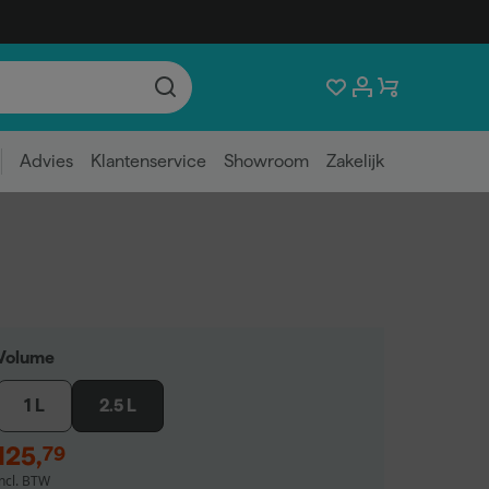
Advies
Klantenservice
Showroom
Zakelijk
Volume
1 L
2.5 L
125
,
79
incl. BTW