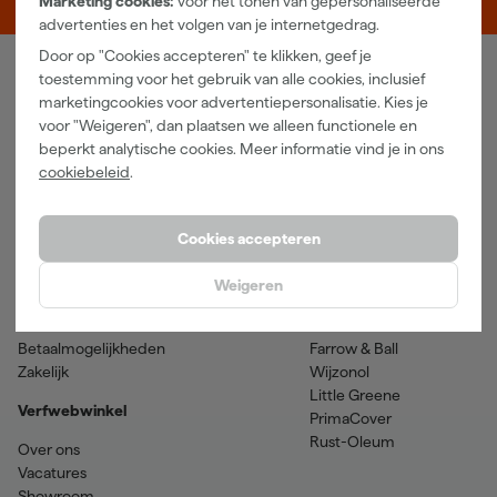
Marketing cookies:
voor het tonen van gepersonaliseerde
advertenties en het volgen van je internetgedrag.
Door op "Cookies accepteren" te klikken, geef je
toestemming voor het gebruik van alle cookies, inclusief
Verfwebwinkel
marketingcookies voor advertentiepersonalisatie. Kies je
voor "Weigeren", dan plaatsen we alleen functionele en
Schildersbenodigdheden
Beits
beperkt analytische cookies. Meer informatie vind je in ons
Gereedschappen
Betonverf en -coatings
cookiebeleid
.
Grondverf en primer
Lakverf
Houtolie en teer
Muurverf
Spuitbussen
Voorstrijkmiddelen
Cookies accepteren
Hulp & contact
Merken
Weigeren
Klantenservice
SPS
Verzenden & retourneren
Sikkens
Betaalmogelijkheden
Farrow & Ball
Zakelijk
Wijzonol
Little Greene
Verfwebwinkel
PrimaCover
Rust-Oleum
Over ons
Vacatures
Showroom