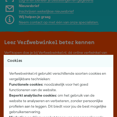
Log-in en beheer je bestellingen en gegevens
Nieuwsbrief
Inschrijven wekelijkse nieuwsbrief
Wij helpen je graag
Neem contact op met één van onze specialisten.
Leer Verfwebwinkel beter kennen
Verf kopen doe je bij Verfwebwinkel.nl, dé online verfwinkel van
Nederland. Voordelige verf van topkwaliteit en gratis deskundig
Cookies
advies, wat je project ook is.
Meer over ons
Verfwebwinkel.nl gebruikt verschillende soorten cookies en
Showroom in Tilburg
vergelijkbare technieken:
Functionele cookies:
noodzakelijk voor het goed
Openingstijden
functioneren van de website.
Maandag t/m vrijdag 08:00 - 18:00
Beperkt analytische cookies:
om het gebruik van de
Zaterdag 08:00 - 16:00
website te analyseren en verbeteren, zonder persoonlijke
profielen aan te leggen. Dit biedt voor jou de best mogelijke
Zevenheuvelenweg 25
gebruikerservaring.
5048 AN Tilburg