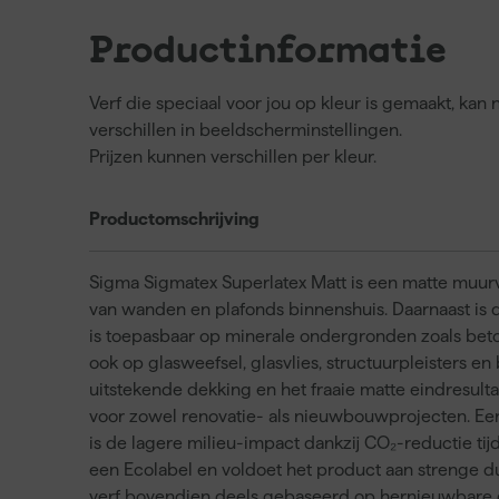
Productinformatie
Verf die speciaal voor jou op kleur is gemaakt, ka
verschillen in beeldscherminstellingen.
Prijzen kunnen verschillen per kleur.
Productomschrijving
Sigma Sigmatex Superlatex Matt is een matte muurv
van wanden en plafonds binnenshuis. Daarnaast is 
is toepasbaar op minerale ondergronden zoals beto
ook op glasweefsel, glasvlies, structuurpleisters 
uitstekende dekking en het fraaie matte eindresult
voor zowel renovatie- als nieuwbouwprojecten. Een
is de lagere milieu-impact dankzij CO₂-reductie ti
een Ecolabel en voldoet het product aan strenge d
verf bovendien deels gebaseerd op hernieuwbare gro