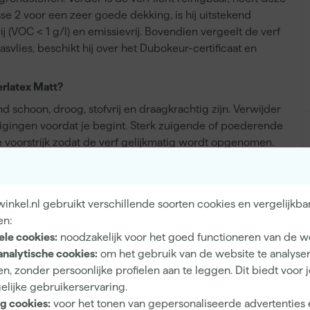
e 2 voor een zeer goede dekking, is hij uitstekend
 (VOC < 1 g/l) en emissievrij. Bovendien vergeelt de verf
asvlies, beschikt hij over het Dubokeur-certificaat en
rlatex Matt?
 schoon, droog, stofvrij en draagkrachtig zijn. Verwijder
inigingen voordat je begint. Sterk zuigende of poederende
voorstrijk zodat de verf gelijkmatig wordt opgenomen.
reren en glad schuren. Op bestaande verflagen is het
n nodig licht wordt geschuurd voor een betere hechting
nkel.nl gebruikt verschillende soorten cookies en vergelijkba
?
en:
acht met een kwast, roller of geschikte spuitapparatuur.
ele cookies:
noodzakelijk voor het goed functioneren van de w
kende verspuitbaarheid is de verf zowel handmatig als
analytische cookies:
om het gebruik van de website te analyse
gelijkmatig aan en werk nat in nat voor een strak
n, zonder persoonlijke profielen aan te leggen. Dit biedt voor 
oed over het oppervlak en werk systematisch van baan
elijke gebruikerservaring.
verschilderbaar na circa 4 uur onder normale
g cookies:
voor het tonen van gepersonaliseerde advertenties 