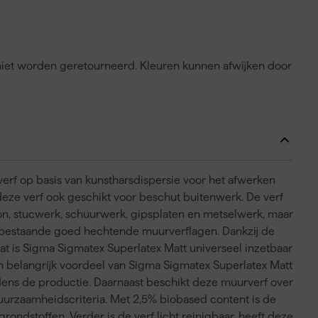
n niet worden geretourneerd. Kleuren kunnen afwijken door
erf op basis van kunstharsdispersie voor het afwerken
deze verf ook geschikt voor beschut buitenwerk. De verf
n, stucwerk, schuurwerk, gipsplaten en metselwerk, maar
en bestaande goed hechtende muurverflagen. Dankzij de
aat is Sigma Sigmatex Superlatex Matt universeel inzetbaar
 belangrijk voordeel van Sigma Sigmatex Superlatex Matt
jdens de productie. Daarnaast beschikt deze muurverf over
uurzaamheidscriteria. Met 2,5% biobased content is de
ndstoffen. Verder is de verf licht reinigbaar, heeft deze