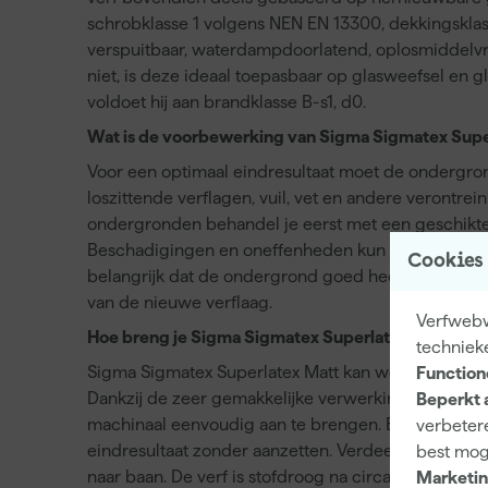
schrobklasse 1 volgens NEN EN 13300, dekkingsklass
verspuitbaar, waterdampdoorlatend, oplosmiddelvrij
niet, is deze ideaal toepasbaar op glasweefsel en gl
voldoet hij aan brandklasse B-s1, d0.
Wat is de voorbewerking van Sigma Sigmatex Supe
Voor een optimaal eindresultaat moet de ondergrond
loszittende verflagen, vuil, vet en andere verontre
ondergronden behandel je eerst met een geschikte 
Beschadigingen en oneffenheden kun je vooraf repa
Cookies
belangrijk dat de ondergrond goed hecht en indie
van de nieuwe verflaag.
Verfwebwi
Hoe breng je Sigma Sigmatex Superlatex Matt aan
techniek
Sigma Sigmatex Superlatex Matt kan worden aangebr
Function
Dankzij de zeer gemakkelijke verwerking en uitste
Beperkt 
machinaal eenvoudig aan te brengen. Breng de verf 
verbetere
eindresultaat zonder aanzetten. Verdeel de verf g
best mog
naar baan. De verf is stofdroog na circa 1 uur en o
Marketin