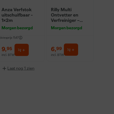
Anza Verfstok
Rilly Multi
uitschuifbaar -
Ontvetter en
1x2m
Verfreiniger –
0,5L
Morgen bezorgd
Morgen bezorgd
dviesprijs
11,47
9
,
6
,
95
99
incl. BTW
incl. BTW
Laat nog 1 zien