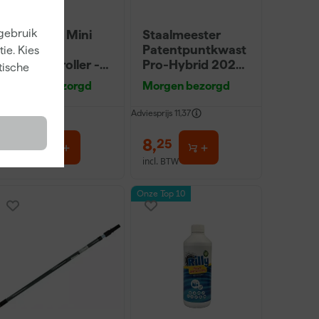
 gebruik
Anza PRO Mini
Staalmeester
Micmex
Patentpuntkwast
ie. Kies
muurverfroller -
Pro-Hybrid 2020
tische
10cm
- 10 (2cm)
Morgen bezorgd
Morgen bezorgd
dviesprijs
2,62
Adviesprijs
11,37
2
,
8
,
35
25
incl. BTW
incl. BTW
Onze Top 10