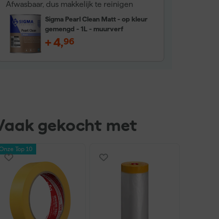
Afwasbaar, dus makkelijk te reinigen
Sigma Pearl Clean Matt - op kleur
gemengd - 1L - muurverf
+
4
,
96
Vaak gekocht met
Top 10 Muurverf voor binnen
Onze Top 10
Onze Top 10
Dit product staat in onze top 10 muurverf voor binnen. Beki