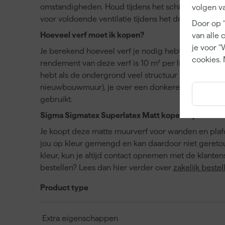
omstandigheden. Houd tijdens het schilderen rek
volgen va
voor voldoende ventilatie tijdens het drogen.
Door op 
Hoeveel verf moet ik kopen?
van alle 
je voor "
Je berekend hoeveel verf je nodig hebt door de op
cookies. 
rendement van deze verf is 10 m² per liter. Dit is 
hebt als de ondergrond veel structuur heeft, het e
nieuwbouwmuur), je over een donkere of felle kleur 
gebruikt.
Sigma Sigmatex Superlatex Matt kopen bij Verfwe
Je koopt deze matte muurverf voor wanden en plafo
jou op kleur gemengd en kan daardoor niet geretou
kleur, kun je altijd contact opnemen met de klantens
bestellen? Lees dan hier verder over
zakelijk bestel
Product type
Extra eigenschappen