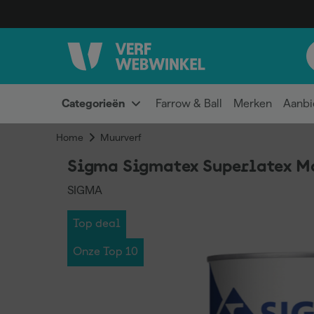
Categorieën
Farrow & Ball
Merken
Aanbi
Home
Muurverf
Sigma Sigmatex Superlatex Mat
SIGMA
Top deal
Onze Top 10