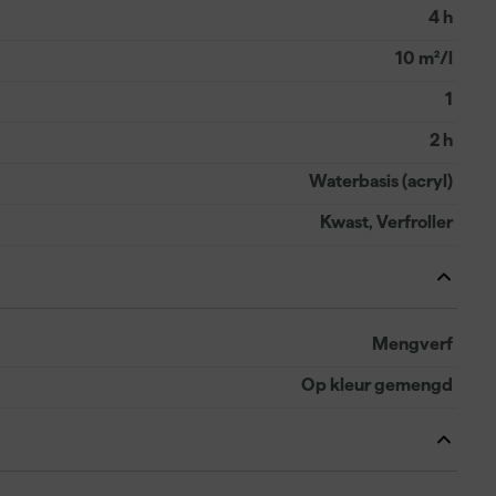
4 h
10 m²/l
1
2 h
Waterbasis (acryl)
Kwast, Verfroller
Mengverf
Op kleur gemengd