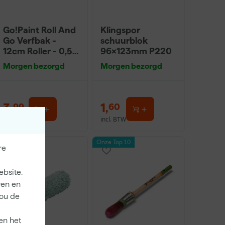
Go!Paint Roll And
Klingspor
Go Verfbak -
schuurblok
12cm Roller - 0,5L
96x123mm P220
+ 5 Inzetbakken
Morgen bezorgd
Morgen bezorgd
3
,
1
,
99
60
incl. BTW
incl. BTW
Onze Top 10
re
ebsite.
ren en
jou de
en het