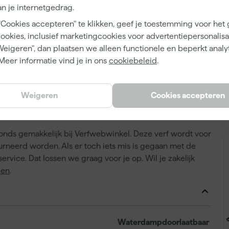
ening met de aanbevolen verwerkingstemperatuur en zorg
n je internetgedrag.
"Cookies accepteren" te klikken, geef je toestemming voor het
cookies, inclusief marketingcookies voor advertentiepersonalisat
Weigeren", dan plaatsen we alleen functionele en beperkt analy
pervlakte te delen door het rendement van deze verf. Het
Meer informatie vind je in ons
cookiebeleid
.
een theoretisch rendement. Let erop dat je meer verf nodig
en erg zuigende ondergrond is (bijvoorbeeld een kale
A
heen schildert of wanneer je een volle, rijke verfkleur
Weigeren
Cookies accepteren
bwinkel
nds gemakkelijk bij Verfwebwinkel. Deze verf wordt voor
rneerd worden. Als er toch iets mis is gegaan met de
ervice. Dat lossen we graag voor je op. Wil je zakelijk
len
.
Waterdampdoorlaatbaar