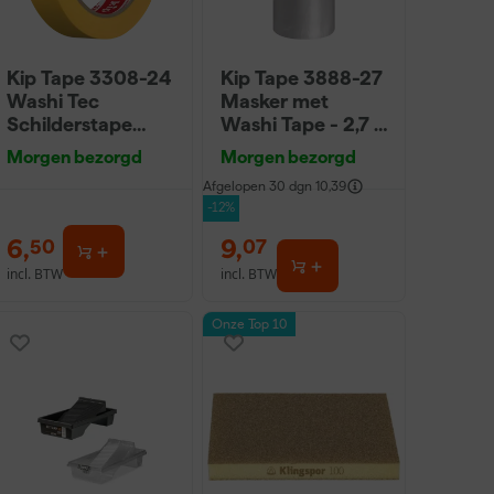
Kip Tape 3308-24
Kip Tape 3888-27
Washi Tec
Masker met
Schilderstape
Washi Tape - 2,7 x
Gold - 24mm x
20m
Morgen bezorgd
Morgen bezorgd
50m
Afgelopen 30 dgn
10,39
-12%
6
,
9
,
50
07
incl. BTW
incl. BTW
Onze Top 10