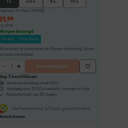
1 L
2.5 L
5 L
10 L
Afgelopen 30 dagen
22,95
21
,
99
incl. BTW
Morgen bezorgd
Top deal
Onze Top 10
Dit product is onderdeel van Zomer vol korting. Scoor
nu jouw zomerdeal.
In winkelwagen
Nog 3 beschikbaar
Gratis verzending vanaf €50,-
Vandaag voor 22:00u besteld = morgen in huis
Retourtermijn van 30 dagen
Verfwebwinkel is Kiyoh gecertificeerd
Betere keuze