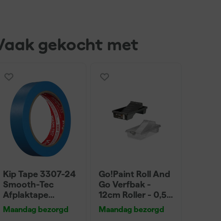
Vaak gekocht met
Kip Tape 3307-24
Go!Paint Roll And
Smooth-Tec
Go Verfbak -
Afplaktape
12cm Roller - 0,5L
Buitengebruik -
+ 5 Inzetbakken
Maandag bezorgd
Maandag bezorgd
24mm x 50m