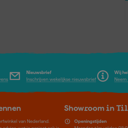
Nieuwsbrief
Wij he
vens
Inschrijven wekelijkse nieuwsbrief
Neem c
kennen
Showroom in Ti
erfwinkel van Nederland.
Openingstijden