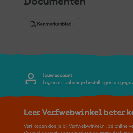
Documenten
Kenmerkenblad
Jouw account
Log-in en beheer je bestellingen en gege
Leer Verfwebwinkel beter 
Verf kopen doe je bij Verfwebwinkel.nl, dé online v