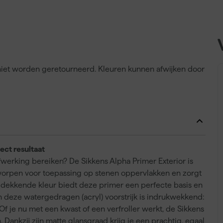
n niet worden geretourneerd. Kleuren kunnen afwijken door
ect resultaat
werking bereiken? De Sikkens Alpha Primer Exterior is
ntworpen voor toepassing op stenen oppervlakken en zorgt
n dekkende kleur biedt deze primer een perfecte basis en
n deze watergedragen (acryl) voorstrijk is indrukwekkend:
 Of je nu met een kwast of een verfroller werkt, de Sikkens
 Dankzij zijn matte glansgraad krijg je een prachtig, egaal