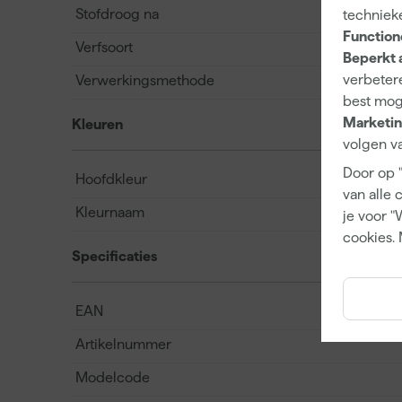
Stofdroog na
techniek
Function
Verfsoort
Beperkt 
verbetere
Verwerkingsmethode
best mog
Marketin
Kleuren
volgen va
Door op 
Hoofdkleur
van alle 
Kleurnaam
je voor "
cookies. 
Specificaties
EAN
Artikelnummer
Modelcode