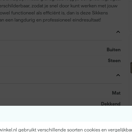
erschilderbaar, zodat je snel door kunt werken met jouw
owel functioneel als efficiënt is, dan is deze Sikkens
van een langdurig en professioneel eindresultaat!
Buiten
Steen
Mat
Dekkend
6 h
10 m²/l
nkel.nl gebruikt verschillende soorten cookies en vergelijkba