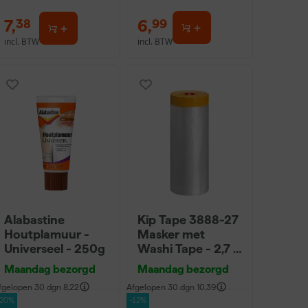
7
,
6
,
38
99
incl. BTW
incl. BTW
Alabastine
Kip Tape 3888-27
Houtplamuur -
Masker met
Universeel - 250g
Washi Tape - 2,7 x
20m
Maandag bezorgd
Maandag bezorgd
fgelopen 30 dgn
8,22
Afgelopen 30 dgn
10,39
-20%
-12%