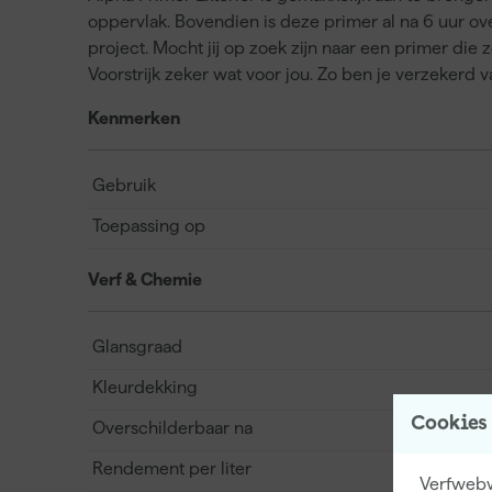
oppervlak. Bovendien is deze primer al na 6 uur ov
project. Mocht jij op zoek zijn naar een primer die z
Voorstrijk zeker wat voor jou. Zo ben je verzekerd 
Kenmerken
Gebruik
Toepassing op
Verf & Chemie
Glansgraad
Kleurdekking
Cookies
Overschilderbaar na
Rendement per liter
Verfwebwi