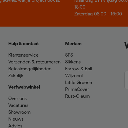
 advies, wat je project ook is.
Maandag t/m vrijdag 08:0
18:00
Zaterdag 08:00 - 16:00
Hulp & contact
Merken
Klantenservice
SPS
Verzenden & retourneren
Sikkens
Betaalmogelijkheden
Farrow & Ball
Zakelijk
Wijzonol
Little Greene
Verfwebwinkel
PrimaCover
Rust-Oleum
Over ons
Vacatures
Showroom
Nieuws
Advies