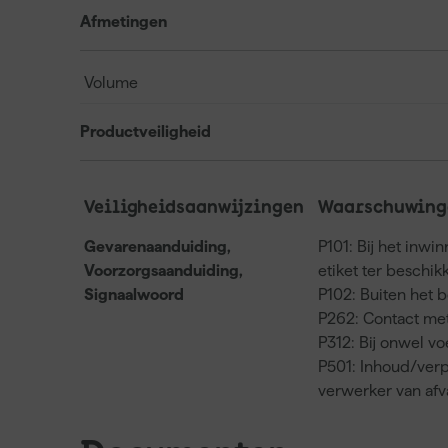
Afmetingen
Volume
Productveiligheid
Veiligheidsaanwijzingen
Waarschuwinge
Gevarenaanduiding,
P101: Bij het inwi
Voorzorgsaanduiding,
etiket ter beschi
Signaalwoord
P102: Buiten het 
P262: Contact met
P312: Bij onwel 
P501: Inhoud/verp
verwerker van af