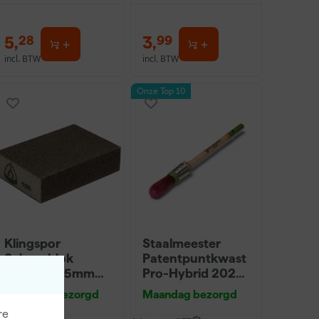
5
,
3
,
28
99
incl. BTW
incl. BTW
Onze Top 10
Klingspor
Staalmeester
Schuurblok
Patentpuntkwast
100X70X25mm
Pro-Hybrid 2020
Sk 500 P220
- 10 (2cm)
Maandag bezorgd
Maandag bezorgd
re