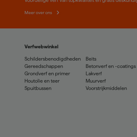
Voordelige verf van topkwaliteit en gratis deskundig
Meer over ons
Verfwebwinkel
Schildersbenodigdheden
Beits
Gereedschappen
Betonverf en -coatings
Grondverf en primer
Lakverf
Houtolie en teer
Muurverf
Spuitbussen
Voorstrijkmiddelen