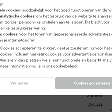
2 h
en:
ele cookies:
noodzakelijk voor het goed functioneren van de w
Waterbasis (acryl)
analytische cookies:
om het gebruik van de website te analyse
n, zonder persoonlijke profielen aan te leggen. Dit biedt voor 
Kwast, Verfroller
elijke gebruikerservaring.
g cookies:
voor het tonen van gepersonaliseerde advertenties 
n je internetgedrag.
"Cookies accepteren" te klikken, geef je toestemming voor het
Mengverf
cookies, inclusief marketingcookies voor advertentiepersonalisat
Op kleur gemengd
Weigeren", dan plaatsen we alleen functionele en beperkt analy
Meer informatie vind je in ons
cookiebeleid
.
Weigeren
Cookies accepteren
8711115378107
360666
5758641
A