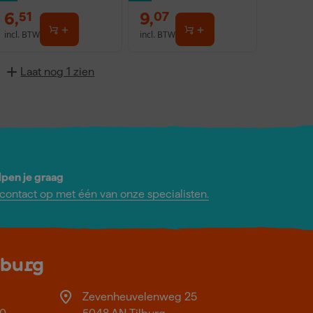
6
,
9
,
51
07
incl. BTW
incl. BTW
Laat nog 1 zien
lpen je graag
ontact op met één van onze specialisten.
lburg
Zevenheuvelenweg 25