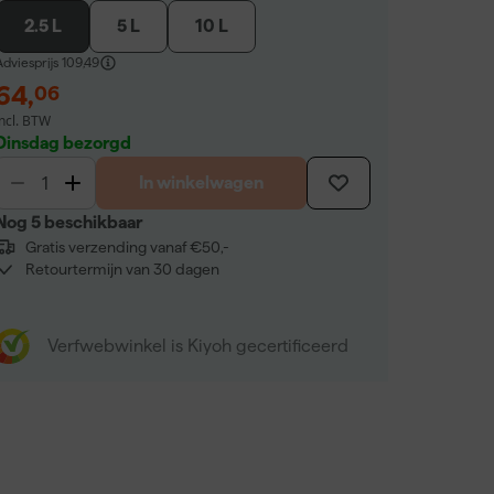
2.5 L
5 L
10 L
dviesprijs
109,49
64
,
06
incl. BTW
Dinsdag bezorgd
In winkelwagen
Nog 5 beschikbaar
Gratis verzending vanaf €50,-
Retourtermijn van 30 dagen
Verfwebwinkel is Kiyoh gecertificeerd