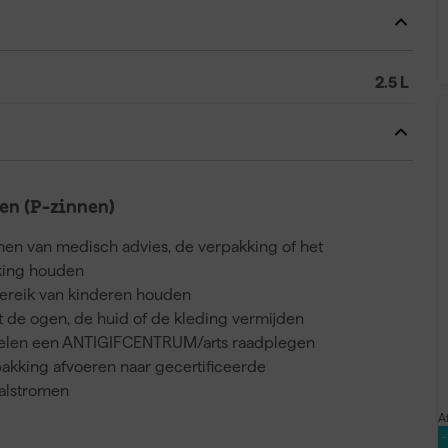
2.5 L
n (P-zinnen)
nnen van medisch advies, de verpakking of het
kking houden
bereik van kinderen houden
 de ogen, de huid of de kleding vermijden
voelen een ANTIGIFCENTRUM/arts raadplegen
akking afvoeren naar gecertificeerde
valstromen
A