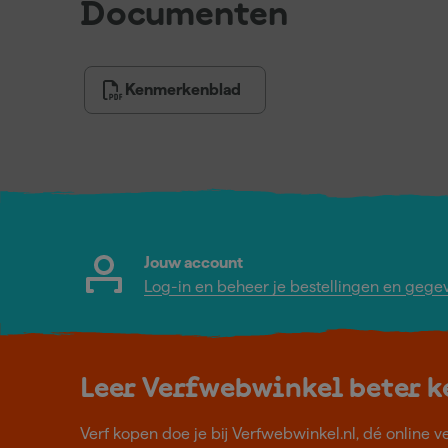
Documenten
Kenmerkenblad
Jouw account
Log-in en beheer je bestellingen en gege
Leer Verfwebwinkel beter 
Verf kopen doe je bij Verfwebwinkel.nl, dé online v