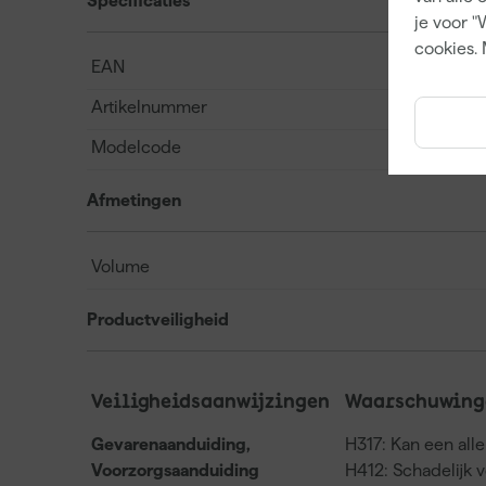
Specificaties
je voor "
cookies. 
EAN
Artikelnummer
Modelcode
Afmetingen
Volume
Productveiligheid
Veiligheidsaanwijzingen
Waarschuwinge
Gevarenaanduiding,
H317: Kan een all
Voorzorgsaanduiding
H412: Schadelijk 