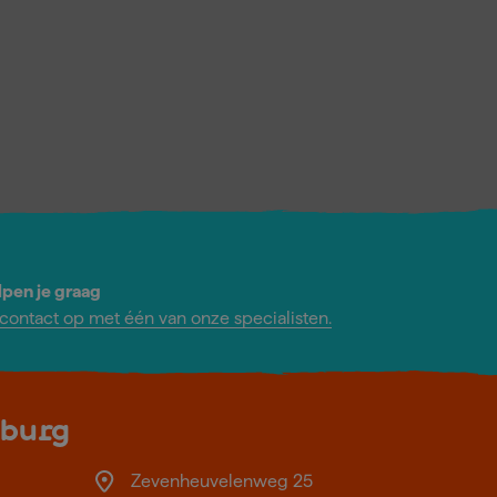
lpen je graag
ontact op met één van onze specialisten.
lburg
Zevenheuvelenweg 25