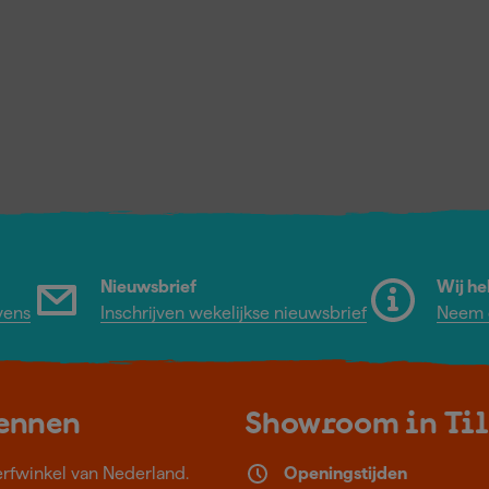
Nieuwsbrief
Wij he
vens
Inschrijven wekelijkse nieuwsbrief
Neem c
kennen
Showroom in Ti
erfwinkel van Nederland.
Openingstijden