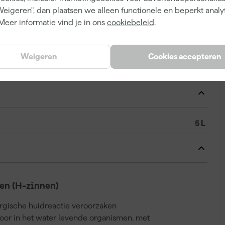
Weigeren", dan plaatsen we alleen functionele en beperkt analy
Meer informatie vind je in ons
cookiebeleid
.
8711115338941
353811
Weigeren
Cookies accepteren
5260532
5 L
n (H-zinnen)
ergische huidreactie veroorzaken
voor in het water levende organismen, met