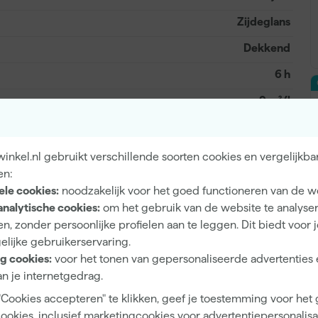
Zijdeglans
Dekkend
6 h
9 m²/l
2 h
Waterbasis (acryl)
nkel.nl gebruikt verschillende soorten cookies en vergelijkba
en:
Kwast, Verfroller, Verfspuit
ele cookies:
noodzakelijk voor het goed functioneren van de w
analytische cookies:
om het gebruik van de website te analyse
n, zonder persoonlijke profielen aan te leggen. Dit biedt voor 
elijke gebruikerservaring.
Mengverf
g cookies:
voor het tonen van gepersonaliseerde advertenties 
n je internetgedrag.
Op kleur gemengd
"Cookies accepteren" te klikken, geef je toestemming voor het
A
cookies, inclusief marketingcookies voor advertentiepersonalisat