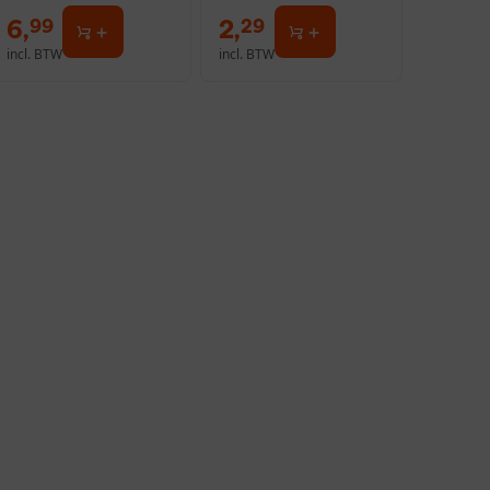
6
,
2
,
99
29
incl. BTW
incl. BTW