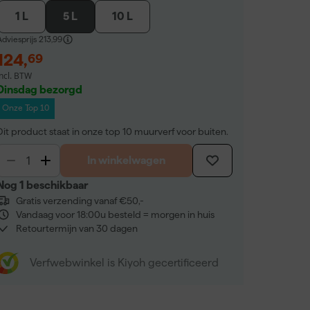
1 L
5 L
10 L
dviesprijs
213,99
124
,
69
incl. BTW
Dinsdag bezorgd
Onze Top 10
Dit product staat in onze top 10 muurverf voor buiten.
In winkelwagen
Nog 1 beschikbaar
Gratis verzending vanaf €50,-
Vandaag voor 18:00u besteld = morgen in huis
Retourtermijn van 30 dagen
Verfwebwinkel is Kiyoh gecertificeerd