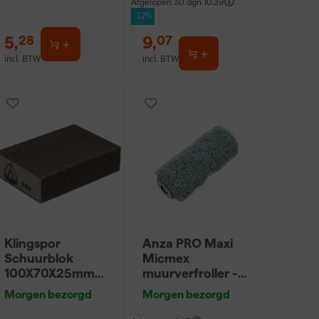
Afgelopen 30 dgn
10,39
-12%
5
,
9
,
28
07
incl. BTW
incl. BTW
Klingspor
Anza PRO Maxi
Schuurblok
Micmex
100X70X25mm
muurverfroller -
Sk 500 P220
18cm
Morgen bezorgd
Morgen bezorgd