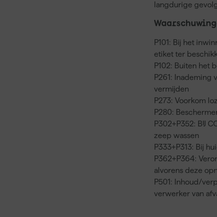
langdurige gevol
Waarschuwinge
P101: Bij het inwi
etiket ter beschi
P102: Buiten het 
P261: Inademing 
vermijden
P273: Voorkom loz
P280: Beschermen
P302+P352: BIJ C
zeep wassen
P333+P313: Bij hui
P362+P364: Veron
alvorens deze op
P501: Inhoud/verp
verwerker van af