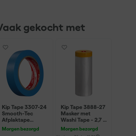
Vaak gekocht met
Kip Tape 3307-24
Kip Tape 3888-27
Smooth-Tec
Masker met
Afplaktape
Washi Tape - 2,7 x
Buitengebruik -
20m
Morgen bezorgd
Morgen bezorgd
24mm x 50m