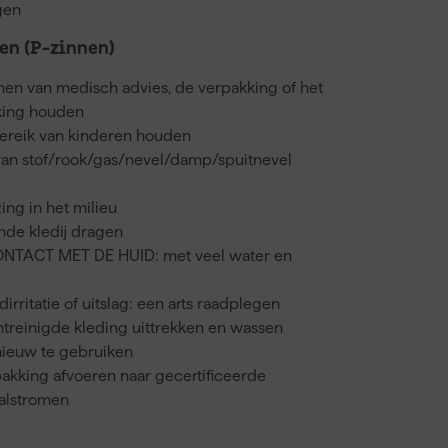
gen
n (P-zinnen)
nnen van medisch advies, de verpakking of het
kking houden
bereik van kinderen houden
van stof/rook/gas/nevel/damp/spuitnevel
ing in het milieu
de kledij dragen
ONTACT MET DE HUID: met veel water en
dirritatie of uitslag: een arts raadplegen
treinigde kleding uittrekken en wassen
nieuw te gebruiken
akking afvoeren naar gecertificeerde
valstromen