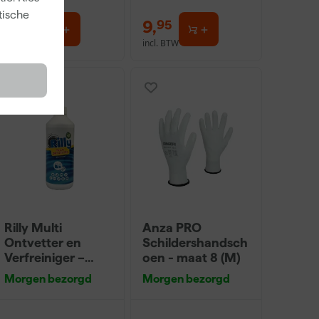
tische
8
,
9
,
25
95
incl. BTW
incl. BTW
Onze Top 10
Rilly Multi
Anza PRO
Ontvetter en
Schildershandsch
Verfreiniger –
oen - maat 8 (M)
0,5L
Morgen bezorgd
Morgen bezorgd