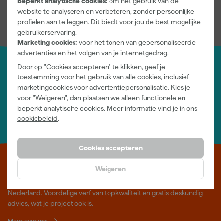
Beperkt analytische cookies:
om het gebruik van de
website te analyseren en verbeteren, zonder persoonlijke
profielen aan te leggen. Dit biedt voor jou de best mogelijke
gebruikerservaring.
Marketing cookies:
voor het tonen van gepersonaliseerde
advertenties en het volgen van je internetgedrag.
Door op "Cookies accepteren" te klikken, geef je
Jouw account
toestemming voor het gebruik van alle cookies, inclusief
Log-in en beheer je bestellingen en gegevens
marketingcookies voor advertentiepersonalisatie. Kies je
Nieuwsbrief
voor "Weigeren", dan plaatsen we alleen functionele en
Inschrijven wekelijkse nieuwsbrief
beperkt analytische cookies. Meer informatie vind je in ons
Wij helpen je graag
cookiebeleid
.
Neem contact op met één van onze specialisten.
Cookies accepteren
Leer Verfwebwinkel beter kennen
Weigeren
Verf kopen doe je bij Verfwebwinkel.nl, dé online verfwinkel van
Nederland. Voordelige verf van topkwaliteit en gratis deskundig
advies, wat je project ook is.
Meer over ons