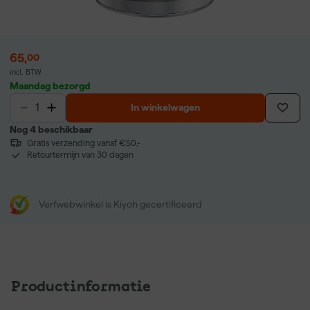
65
,
00
incl. BTW
Maandag bezorgd
In winkelwagen
Nog 4 beschikbaar
Gratis verzending vanaf €50,-
Retourtermijn van 30 dagen
Verfwebwinkel is Kiyoh gecertificeerd
Productinformatie