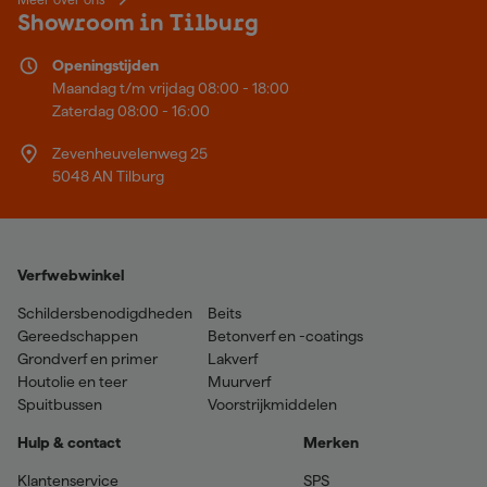
Showroom in Tilburg
Openingstijden
Maandag t/m vrijdag 08:00 - 18:00
Zaterdag 08:00 - 16:00
Zevenheuvelenweg 25
5048 AN Tilburg
Verfwebwinkel
Schildersbenodigdheden
Beits
Gereedschappen
Betonverf en -coatings
Grondverf en primer
Lakverf
Houtolie en teer
Muurverf
Spuitbussen
Voorstrijkmiddelen
Hulp & contact
Merken
Klantenservice
SPS