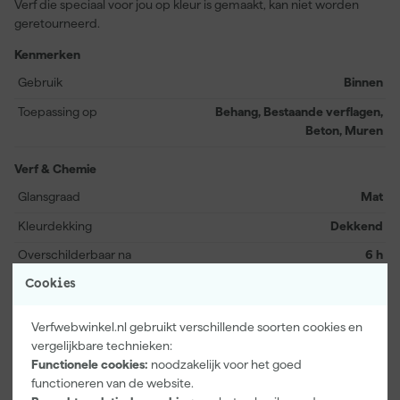
Verf die speciaal voor jou op kleur is gemaakt, kan niet worden
geretourneerd.
Kenmerken
Gebruik
Binnen
Toepassing op
Behang, Bestaande verflagen,
Beton, Muren
Verf & Chemie
Glansgraad
Mat
Kleurdekking
Dekkend
Overschilderbaar na
6 h
Cookies
Bekijk alle kenmerken
Verfwebwinkel.nl gebruikt verschillende soorten cookies en
Documenten
vergelijkbare technieken:
Functionele cookies:
noodzakelijk voor het goed
functioneren van de website.
Kenmerkenblad