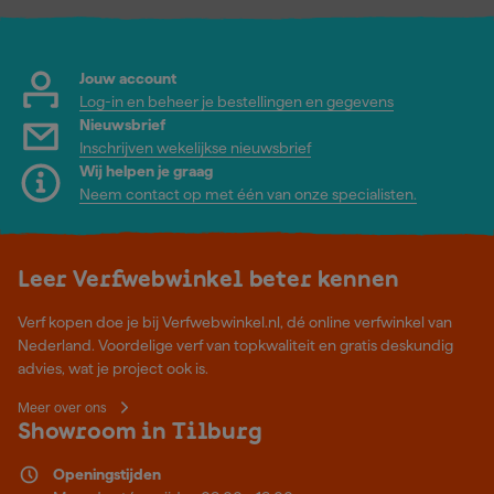
Jouw account
Log-in en beheer je bestellingen en gegevens
Nieuwsbrief
Inschrijven wekelijkse nieuwsbrief
Wij helpen je graag
Neem contact op met één van onze specialisten.
Leer Verfwebwinkel beter kennen
Verf kopen doe je bij Verfwebwinkel.nl, dé online verfwinkel van
Nederland. Voordelige verf van topkwaliteit en gratis deskundig
advies, wat je project ook is.
Meer over ons
Showroom in Tilburg
Openingstijden