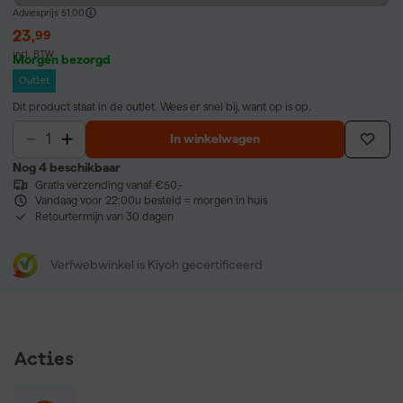
Adviesprijs
51,00
23
,
99
incl. BTW
Morgen bezorgd
Outlet
Dit product staat in de outlet. Wees er snel bij, want op is op.
In winkelwagen
Nog 4 beschikbaar
Gratis verzending vanaf €50,-
Vandaag voor 22:00u besteld = morgen in huis
Retourtermijn van 30 dagen
Verfwebwinkel is Kiyoh gecertificeerd
Acties