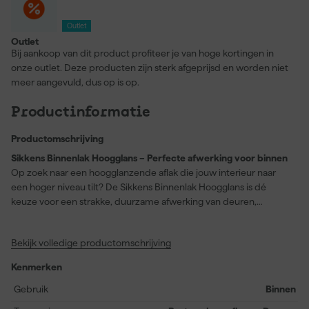
Outlet
Outlet
Bij aankoop van dit product profiteer je van hoge kortingen in
onze outlet. Deze producten zijn sterk afgeprijsd en worden niet
meer aangevuld, dus op is op.
Productinformatie
Productomschrijving
Sikkens Binnenlak Hoogglans – Perfecte afwerking voor binnen
Op zoek naar een hoogglanzende aflak die jouw interieur naar
een hoger niveau tilt? De Sikkens Binnenlak Hoogglans is dé
keuze voor een strakke, duurzame afwerking van deuren,
kozijnen, trappen en plinten. Dankzij de alkydemulsie formule is
deze lak maximaal kras- en slijtvast, bestand tegen vlekken én
Bekijk volledige productomschrijving
vergeelt niet. Met een indrukwekkende dekkracht en een
uitstekende vloeiing is het resultaat altijd strak en egaal.
Kenmerken
Bovendien is de verf eenvoudig aan te brengen, zodat je zonder
gedoe een professioneel resultaat behaalt. Geschikt voor
Gebruik
Binnen
voorbehandeld hout, metaal, harde kunststoffen en goed