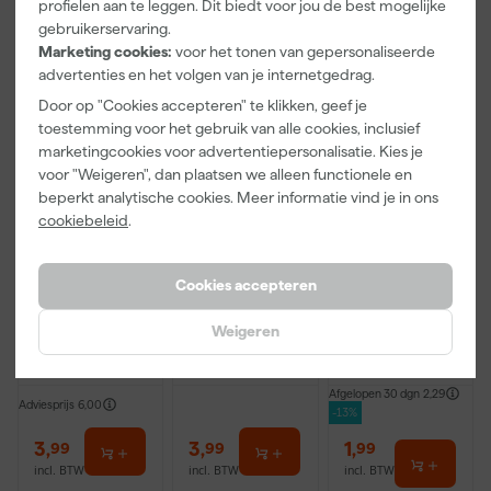
profielen aan te leggen. Dit biedt voor jou de best mogelijke
gebruikerservaring.
Marketing cookies:
voor het tonen van gepersonaliseerde
advertenties en het volgen van je internetgedrag.
Door op "Cookies accepteren" te klikken, geef je
toestemming voor het gebruik van alle cookies, inclusief
marketingcookies voor advertentiepersonalisatie. Kies je
voor "Weigeren", dan plaatsen we alleen functionele en
beperkt analytische cookies. Meer informatie vind je in ons
cookiebeleid
.
Paintura
Go!Paint Roll
Klingspor
Lucamax
And Go
Schuurvlies
Cookies accepteren
Washi tape -
Verfbak -
Grijs
50mx24mm
12cm Roller -
115X230mm
Weigeren
Morgen
Morgen
Morgen
0,5L + 5
Ultra Fijn
bezorgd
bezorgd
bezorgd
Inzetbakken
Afgelopen 30 dgn
2,29
Adviesprijs
6,00
-13%
3
,
3
,
1
,
99
99
99
incl. BTW
incl. BTW
incl. BTW