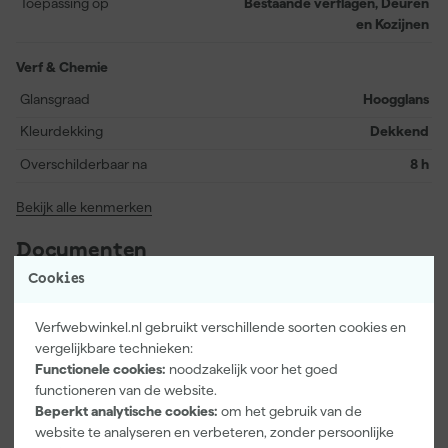
Toepassing op
Bestaande verflagen, Deuren
geschuurde verflagen op terpentine- en waterbasis. Met een
en Kozijnen
rendement van 12 m² per liter en een droogtijd van 8 uur tot het
overschilderbaar is, is je klus in no-time klaar.
Verf & Chemie
Glansgraad
Hoogglans
Kleurdekking
Dekkend
Overschilderbaar na
8 h
Bekijk alle kenmerken
Documenten
Cookies
Kenmerkenblad
Verfwebwinkel.nl gebruikt verschillende soorten cookies en
vergelijkbare technieken:
Veiligheidsblad
Functionele cookies:
noodzakelijk voor het goed
functioneren van de website.
Beperkt analytische cookies:
om het gebruik van de
website te analyseren en verbeteren, zonder persoonlijke
Vaak gekocht met