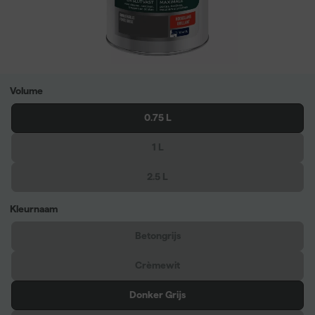
Volume
0.75 L
1 L
2.5 L
Kleurnaam
Betongrijs
Crèmewit
Donker Grijs