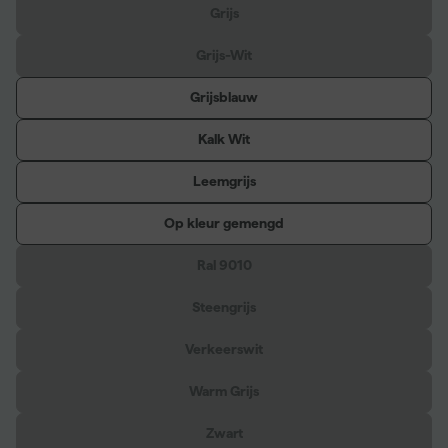
Grijs
Grijs-Wit
Grijsblauw
Kalk Wit
Leemgrijs
Op kleur gemengd
Ral 9010
Steengrijs
Verkeerswit
Warm Grijs
Zwart