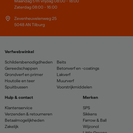
Maandag t/m vrijdag 08:00 - 18:00
Zaterdag 08:00 - 16:00
Zevenheuvelenweg 25
5048 AN Tilburg
Verfwebwinkel
Schildersbenodigdheden
Beits
Gereedschappen
Betonverf en -coatings
Grondverf en primer
Lakverf
Houtolie en teer
Muurverf
Spuitbussen
Voorstrijkmiddelen
Hulp & contact
Merken
Klantenservice
SPS
Verzenden & retourneren
Sikkens
Betaalmogelijkheden
Farrow & Ball
Zakelijk
Wijzonol
Little Greene