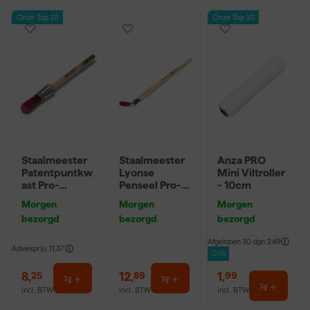
Onze Top 10
Onze Top 10
Staalmeester
Staalmeester
Anza PRO
Patentpuntkw
Lyonse
Mini Viltroller
ast Pro-
Penseel Pro-
- 10cm
Hybrid 2020 -
Hybrid 2024 -
Morgen
Morgen
Morgen
10 (2cm)
16
bezorgd
bezorgd
bezorgd
Afgelopen 30 dgn
2,49
Adviesprijs
11,37
-20%
8
,
12
,
1
,
25
89
99
incl. BTW
incl. BTW
incl. BTW