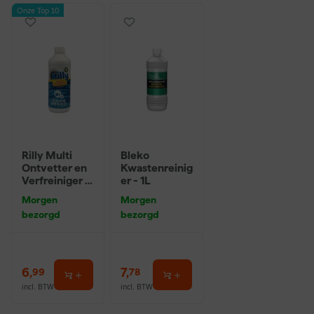
Onze Top 10
Rilly Multi
Bleko
Ontvetter en
Kwastenreinig
Verfreiniger –
er - 1L
0,5L
Morgen
Morgen
bezorgd
bezorgd
6
,
7
,
99
78
incl. BTW
incl. BTW