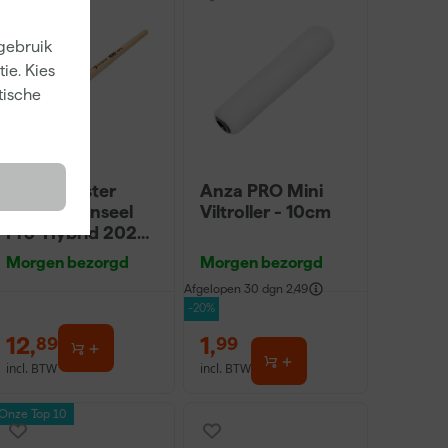
 gebruik
ie. Kies
tische
Staalmeester
Anza PRO Mini
Lyonse Penseel
Viltroller - 10cm
Pro-Hybrid 2024
- 16
Morgen bezorgd
Morgen bezorgd
Afgelopen 30 dgn
2,49
-20%
12
,
1
,
89
99
incl. BTW
incl. BTW
Onze Top 10