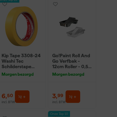
Onze Top 10
Kip Tape 3308-24
Go!Paint Roll And
Washi Tec
Go Verfbak -
Schilderstape
12cm Roller - 0,5L
Gold - 24mm x
+ 5 Inzetbakken
Morgen bezorgd
Morgen bezorgd
50m
6
,
3
,
50
99
incl. BTW
incl. BTW
Onze Top 10