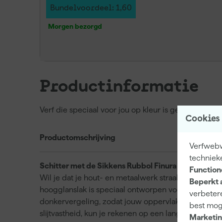
Bundelvoordeel: 1,60
Morgen bezorgd
Productinformatie
Verf die speciaal voor jou op kleur is gemaakt, kan
Cookies
Productomschrijving
Verfwebwi
techniek
Schitter met de Sikkens Rubbol Finura High Gloss
Function
Wil je dat je hout- en metaalwerk straalt? De Sikke
Beperkt 
hoogglanslak is speciaal ontworpen voor buiteng
verbetere
donkervergeling, zodat jouw oppervlakken lang moo
best mog
slijtvastheid, kun je rekenen op een langdurige, st
Marketin