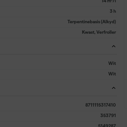
14 m²/l
3 h
Terpentinebasis (Alkyd)
Kwast, Verfroller
Wit
Wit
8711115317410
353791
5149287