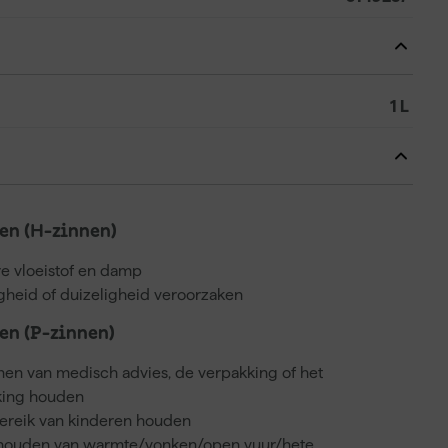
1 L
n (H-zinnen)
e vloeistof en damp
gheid of duizeligheid veroorzaken
n (P-zinnen)
nnen van medisch advies, de verpakking of het
kking houden
bereik van kinderen houden
 houden van warmte/vonken/open vuur/hete