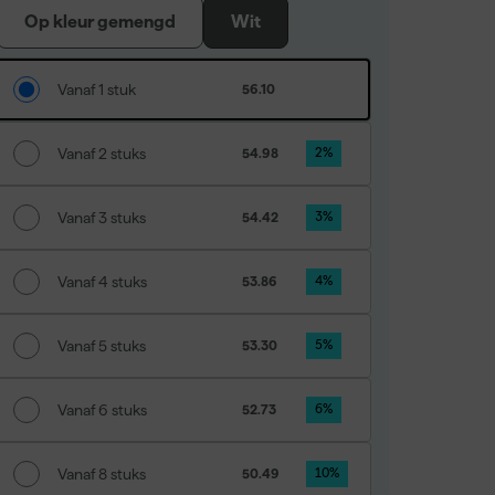
Op kleur gemengd
Wit
Vanaf 1 stuk
56.10
Vanaf 2 stuks
54.98
2
%
Vanaf 3 stuks
54.42
3
%
Vanaf 4 stuks
53.86
4
%
Vanaf 5 stuks
53.30
5
%
Vanaf 6 stuks
52.73
6
%
Vanaf 8 stuks
50.49
10
%