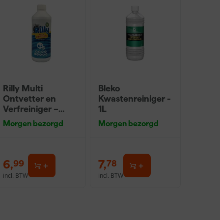
Rilly Multi
Bleko
Ontvetter en
Kwastenreiniger -
Verfreiniger –
1L
0,5L
Morgen bezorgd
Morgen bezorgd
6
,
7
,
99
78
incl. BTW
incl. BTW