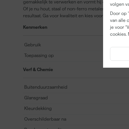
gemakkelijk te verwerken en vormt hij een duurzam
volgen va
Of je nu hout, staal of non-ferro metalen wilt afwer
Door op 
resultaat. Ga voor kwaliteit en kies voor de Sikkens
van alle 
Kenmerken
je voor "
cookies. 
Gebruik
Toepassing op
Verf & Chemie
Buitenduurzaamheid
Glansgraad
Kleurdekking
Overschilderbaar na