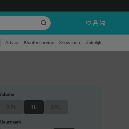
Advies
Klantenservice
Showroom
Zakelijk
Volume
0.5 L
1 L
2.5 L
Kleurnaam