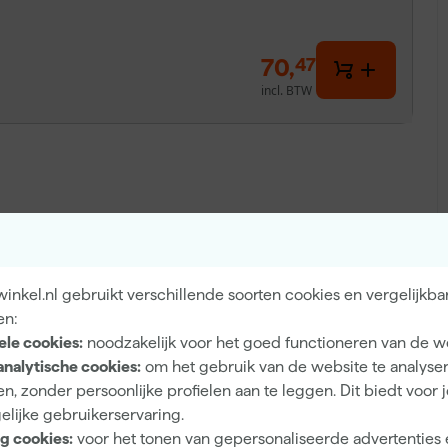
70
,
47
incl. BTW
 niet worden geretourneerd.
nkel.nl gebruikt verschillende soorten cookies en vergelijkba
A
en:
ele cookies:
noodzakelijk voor het goed functioneren van de w
ns Rubbol Finura High Gloss lak is jouw antwoord! Deze
analytische cookies:
om het gebruik van de website te analyse
ebruik en biedt een ongeëvenaarde bescherming tegen
n, zonder persoonlijke profielen aan te leggen. Dit biedt voor 
i blijven. Met een uitstekende dekkracht en kras- en
elijke gebruikerservaring.
rakke afwerking. Dankzij de urethaantechnologie is deze lak
g cookies:
voor het tonen van gepersonaliseerde advertenties 