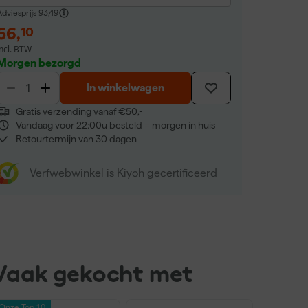
dviesprijs
93,49
56
,
10
incl. BTW
Morgen bezorgd
In winkelwagen
Gratis verzending vanaf €50,-
Vandaag voor 22:00u besteld = morgen in huis
Retourtermijn van 30 dagen
Verfwebwinkel is Kiyoh gecertificeerd
Vaak gekocht met