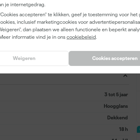
e laag die ook bestand is tegen temperatuurverschillen.
n je internetgedrag.
ken, de Sikkens Lak rubbol finura zorgt voor een perfect
"Cookies accepteren" te klikken, geef je toestemming voor het
 Lak Rubbol Finura High Gloss!
cookies, inclusief marketingcookies voor advertentiepersonalisat
Weigeren", dan plaatsen we alleen functionele en beperkt analy
Meer informatie vind je in ons
cookiebeleid
.
Binnen, Buiten
Weigeren
Cookies accepteren
Hout, Metaal
3 tot 5 jaar
Hoogglans
Dekkend
18 h