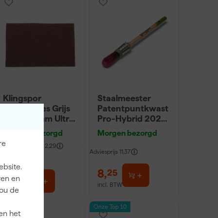
Klingspor
Staalmeester
Schuurvlies Grijs
Patentpuntkwast
115X230mm Ultra
Pro-Hybrid 2020
Fijn
- 10 (2cm)
Morgen bezorgd
Morgen bezorgd
re
fgelopen 30 dgn
2,29
Adviesprijs
11,37
-13%
ebsite.
1
,
8
,
99
25
ren en
incl. BTW
incl. BTW
jou de
Onze Top 10
en het