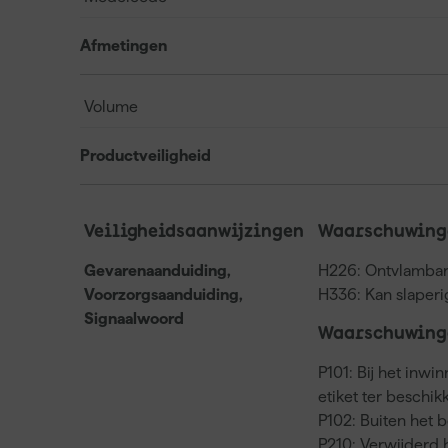
Afmetingen
Volume
Productveiligheid
Veiligheidsaanwijzingen
Waarschuwinge
Gevarenaanduiding,
H226: Ontvlambar
Voorzorgsaanduiding,
H336: Kan slaperi
Signaalwoord
Waarschuwinge
P101: Bij het inwi
etiket ter beschi
P102: Buiten het 
P210: Verwijderd