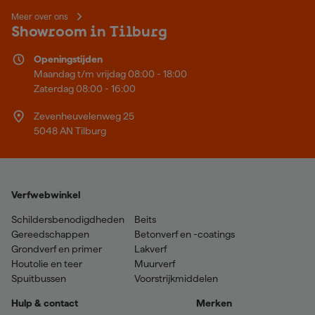
Meer over ons
Showroom in Tilburg
Openingstijden
Maandag t/m vrijdag 08:00 - 18:00
Zaterdag 08:00 - 16:00
Zevenheuvelenweg 25
5048 AN Tilburg
Verfwebwinkel
Schildersbenodigdheden
Beits
Gereedschappen
Betonverf en -coatings
Grondverf en primer
Lakverf
Houtolie en teer
Muurverf
Spuitbussen
Voorstrijkmiddelen
Hulp & contact
Merken