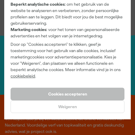
Kenmerkenblad
Beperkt analytische cookies:
om het gebruik van de
website te analyseren en verbeteren, zonder persoonlijke
profielen aan te leggen. Dit biedt voor jou de best mogelijke
gebruikerservaring.
Marketing cookies:
voor het tonen van gepersonaliseerde
advertenties en het volgen van je internetgedrag.
Door op "Cookies accepteren" te klikken, geef je
toestemming voor het gebruik van alle cookies, inclusief
Jouw account
marketingcookies voor advertentiepersonalisatie. Kies je
Log-in en beheer je bestellingen en gegevens
voor "Weigeren", dan plaatsen we alleen functionele en
Nieuwsbrief
beperkt analytische cookies. Meer informatie vind je in ons
Inschrijven wekelijkse nieuwsbrief
cookiebeleid
.
Wij helpen je graag
Neem contact op met één van onze specialisten.
Cookies accepteren
Weigeren
Leer Verfwebwinkel beter kennen
Verf kopen doe je bij Verfwebwinkel.nl, dé online verfwinkel van
Nederland. Voordelige verf van topkwaliteit en gratis deskundig
advies, wat je project ook is.