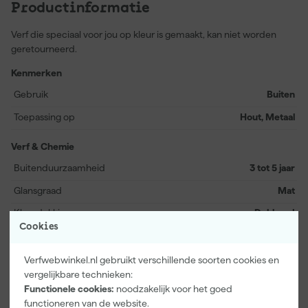
Productinformatie
Verf die speciaal voor jou op kleur is gemaakt, kan niet worden
geretourneerd.
Kenmerken
Gebruik
Buiten
Toepassing op
Hout, Metaal
Verf & Chemie
Buitenduurzaamheid
3 tot 5 jaar
Glansgraad
Mat
Kleurdekking
Dekkend
Cookies
Bekijk alle kenmerken
Verfwebwinkel.nl gebruikt verschillende soorten cookies en
Documenten
vergelijkbare technieken:
Functionele cookies:
noodzakelijk voor het goed
functioneren van de website.