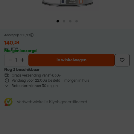
Adviesprijs
210,99
140
,
24
incl. BTW
Morgen bezorgd
In winkelwagen
Nog 3 beschikbaar
Gratis verzending vanaf €50,-
Vandaag voor 22:00u besteld = morgen in huis
Retourtermijn van 30 dagen
Verfwebwinkel is Kiyoh gecertificeerd