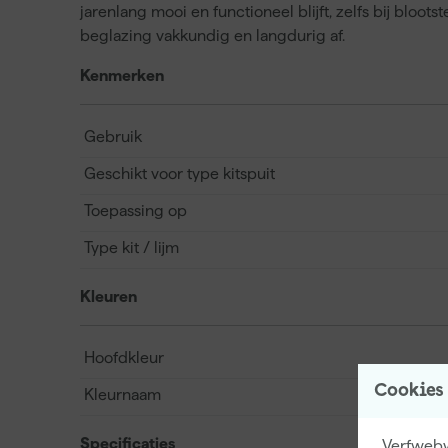
jarenlang mooi en functioneel blijft, zelfs bij bloots
beglazing vakkundig en langdurig af.
Kenmerken
Gebruik
Geschikt voor type kitspuit
Toepassing op
Type kit / lijm
Kleuren
Hoofdkleur
Cookies
Kleurnaam
Specificaties
Verfwebwi