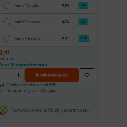
Vanaf 12 stuks
8.94
5
%
Vanaf 24 stuks
8.75
7
%
Vanaf 48 stuks
8.47
10
%
9
,
41
incl. BTW
Over 10 dagen bezorgd
In winkelwagen
Gratis verzending vanaf €50,-
Retourtermijn van 30 dagen
Verfwebwinkel is Kiyoh gecertificeerd