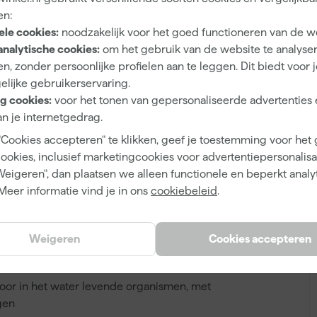
en:
ele cookies:
noodzakelijk voor het goed functioneren van de w
5411183052086
analytische cookies:
om het gebruik van de website te analyse
A
n, zonder persoonlijke profielen aan te leggen. Dit biedt voor 
408913
elijke gebruikerservaring.
113426
g cookies:
voor het tonen van gepersonaliseerde advertenties 
n je internetgedrag.
"Cookies accepteren" te klikken, geef je toestemming voor het
cookies, inclusief marketingcookies voor advertentiepersonalisat
290 ml
Weigeren", dan plaatsen we alleen functionele en beperkt analy
Meer informatie vind je in ons
cookiebeleid
.
Weigeren
Cookies accepteren
n (H-zinnen)
voor in het water levende organismen, met
gen