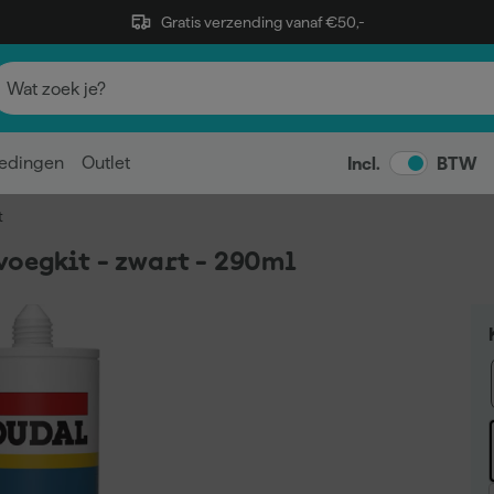
Gratis verzending vanaf €50,-
edingen
Outlet
Incl.
BTW
t
voegkit - zwart - 290ml