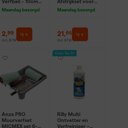
Verfbak - 10cm
Afstrijkset voor
Roller - 15 x 32 cm
voegen
Maandag bezorgd
Maandag bezorgd
+ 5 inzetbakken
2
,
21
,
99
65
incl. BTW
incl. BTW
Onze Top 10
Anza PRO
Rilly Multi
Muurverfset
Ontvetter en
MICMEX set 6-
Verfreiniger –