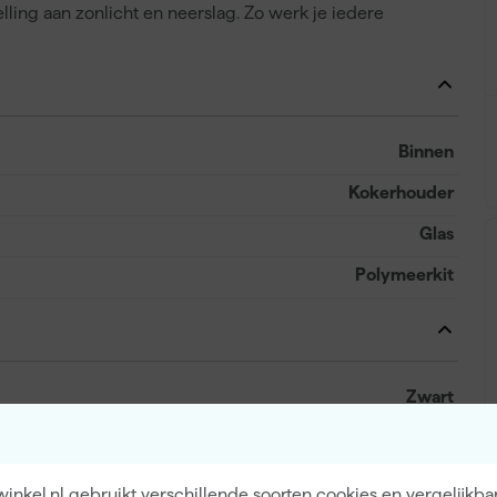
telling aan zonlicht en neerslag. Zo werk je iedere
Binnen
Kokerhouder
Glas
Polymeerkit
Zwart
Zwart
nkel.nl gebruikt verschillende soorten cookies en vergelijkba