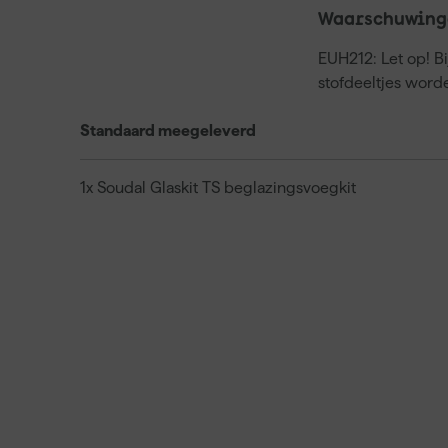
Waarschuwing
EUH212: Let op! B
stofdeeltjes word
Standaard meegeleverd
1x Soudal Glaskit TS beglazingsvoegkit