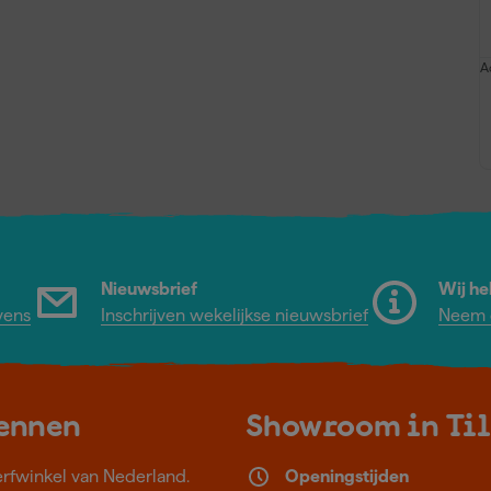
A
Nieuwsbrief
Wij he
vens
Inschrijven wekelijkse nieuwsbrief
Neem c
kennen
Showroom in Ti
erfwinkel van Nederland.
Openingstijden