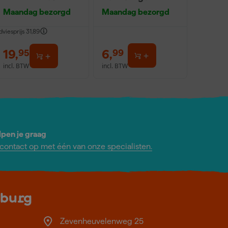
delig
0,5L
Maandag bezorgd
Maandag bezorgd
dviesprijs
31,89
19
,
6
,
95
99
incl. BTW
incl. BTW
lpen je graag
ontact op met één van onze specialisten.
lburg
Zevenheuvelenweg 25