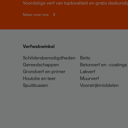
Voordelige verf van topkwaliteit en gratis deskundig
Meer over ons
Verfwebwinkel
Schildersbenodigdheden
Beits
Gereedschappen
Betonverf en -coatings
Grondverf en primer
Lakverf
Houtolie en teer
Muurverf
Spuitbussen
Voorstrijkmiddelen