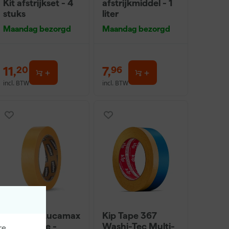
Kit afstrijkset - 4
afstrijkmiddel - 1
stuks
liter
Maandag bezorgd
Maandag bezorgd
11
,
7
,
20
96
incl. BTW
incl. BTW
Paintura Lucamax
Kip Tape 367
Washi tape -
Washi-Tec Multi-
re