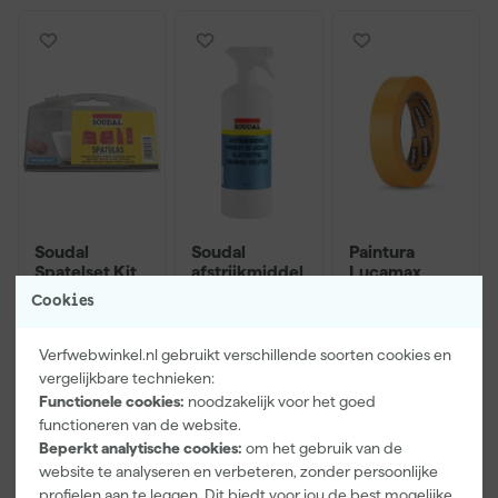
Soudal
Soudal
Paintura
Spatelset Kit
afstrijkmiddel
Lucamax
afstrijkset - 4
- 1 liter
Washi tape -
Cookies
stuks
50mx24mm
Morgen
Morgen
Morgen
bezorgd
bezorgd
bezorgd
Verfwebwinkel.nl gebruikt verschillende soorten cookies en
vergelijkbare technieken:
Adviesprijs
6,00
Functionele cookies:
noodzakelijk voor het goed
functioneren van de website.
11
,
7
,
3
,
20
96
99
Beperkt analytische cookies:
om het gebruik van de
incl. BTW
incl. BTW
incl. BTW
website te analyseren en verbeteren, zonder persoonlijke
profielen aan te leggen. Dit biedt voor jou de best mogelijke