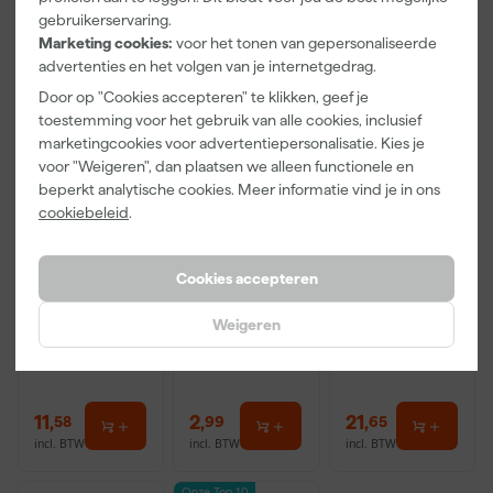
gebruikerservaring.
Marketing cookies:
voor het tonen van gepersonaliseerde
advertenties en het volgen van je internetgedrag.
Door op "Cookies accepteren" te klikken, geef je
toestemming voor het gebruik van alle cookies, inclusief
marketingcookies voor advertentiepersonalisatie. Kies je
voor "Weigeren", dan plaatsen we alleen functionele en
beperkt analytische cookies. Meer informatie vind je in ons
cookiebeleid
.
Kip Tape 367
Go!Paint
TEC7 Perfect
Washi-Tec
Economy S
Finish 4-
Multi-Tape -
Verfbak -
delige
Cookies accepteren
Geel/Blauw -
10cm Roller -
Afstrijkset
Morgen
Morgen
Morgen
24/16mm x
15 x 32 cm + 5
voor voegen
Weigeren
bezorgd
bezorgd
bezorgd
25m
inzetbakken
11
,
2
,
21
,
58
99
65
incl. BTW
incl. BTW
incl. BTW