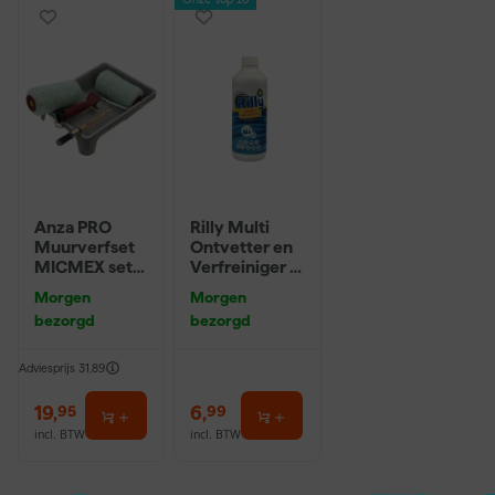
Onze Top 10
Anza PRO
Rilly Multi
Muurverfset
Ontvetter en
MICMEX set
Verfreiniger –
6-delig
0,5L
Morgen
Morgen
bezorgd
bezorgd
Adviesprijs
31,89
19
,
6
,
95
99
incl. BTW
incl. BTW