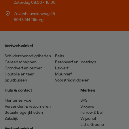
Zaterdag 08:00 - 16:00
Zevenheuvelenweg 25
5048 AN Tilburg
Verfwebwinkel
Schildersbenodigdheden
Beits
Gereedschappen
Betonverf en -coatings
Grondverf en primer
Lakverf
Houtolie en teer
Muurverf
Spuitbussen
Voorstrijkmiddelen
Hulp & contact
Merken
Klantenservice
SPS
Verzenden & retourneren
Sikkens
Betaalmogelijkheden
Farrow & Ball
Zakelijk
Wijzonol
Little Greene
Verfwebwinkel