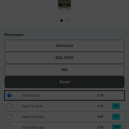
Kleurnaam
Antraciet
RAL 9010
Wit
Zwart
Vanaf 1 stuk
6.33
Vanaf 12 stuks
6.01
5
%
Vanaf 24 stuks
5.89
7
%
Vanaf 48 stuks
5.70
10
%