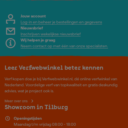
Jouw account
Log-in en beheer je bestellingen en gegevens
Nieuwsbrief
Inschrijven wekelijkse nieuwsbrief
Wij helpen je graag
Neem contact op met één van onze specialisten.
Leer Verfwebwinkel beter kennen
Verf kopen doe je bij Verfwebwinkel.nl, dé online verfwinkel van
Nederland. Voordelige verf van topkwaliteit en gratis deskundig
advies, wat je project ook is.
Meer over ons
Showroom in Tilburg
Openingstijden
Maandag t/m vrijdag 08:00 - 18:00