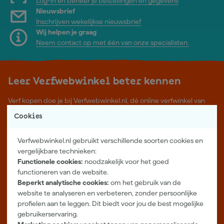
Log-in en beheer je bestellingen en gegevens
Nieuwsbrief
Inschrijven wekelijkse nieuwsbrief
Wij helpen je graag
Neem contact op met één van onze specialisten.
Leer Verfwebwinkel beter kennen
Verf kopen doe je bij Verfwebwinkel.nl, dé online verfwinkel van
Nederland. Voordelige verf van topkwaliteit en gratis deskundig
Cookies
advies, wat je project ook is.
Meer over ons
Verfwebwinkel.nl gebruikt verschillende soorten cookies en
Showroom in Tilburg
vergelijkbare technieken:
Functionele cookies:
noodzakelijk voor het goed
Openingstijden
functioneren van de website.
Maandag t/m vrijdag 08:00 - 18:00
Beperkt analytische cookies:
om het gebruik van de
Zaterdag 08:00 - 16:00
website te analyseren en verbeteren, zonder persoonlijke
profielen aan te leggen. Dit biedt voor jou de best mogelijke
Zevenheuvelenweg 25
gebruikerservaring.
5048 AN Tilburg