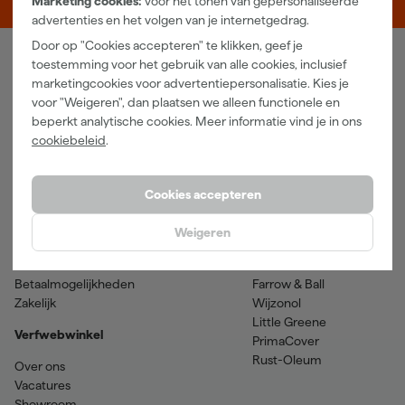
Marketing cookies:
voor het tonen van gepersonaliseerde
advertenties en het volgen van je internetgedrag.
Door op "Cookies accepteren" te klikken, geef je
toestemming voor het gebruik van alle cookies, inclusief
Verfwebwinkel
marketingcookies voor advertentiepersonalisatie. Kies je
voor "Weigeren", dan plaatsen we alleen functionele en
Schildersbenodigdheden
Beits
beperkt analytische cookies. Meer informatie vind je in ons
Gereedschappen
Betonverf en -coatings
cookiebeleid
.
Grondverf en primer
Lakverf
Houtolie en teer
Muurverf
Spuitbussen
Voorstrijkmiddelen
Cookies accepteren
Hulp & contact
Merken
Weigeren
Klantenservice
SPS
Verzenden & retourneren
Sikkens
Betaalmogelijkheden
Farrow & Ball
Zakelijk
Wijzonol
Little Greene
Verfwebwinkel
PrimaCover
Rust-Oleum
Over ons
Vacatures
Showroom