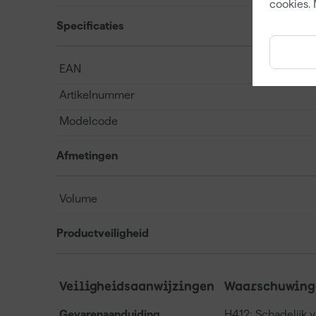
cookies. 
Specificaties
EAN
Artikelnummer
Modelcode
Afmetingen
Volume
Productveiligheid
Veiligheidsaanwijzingen
Waarschuwinge
Gevarenaanduiding,
H412: Schadelijk 