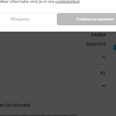
Meer informatie vind je in ons
cookiebeleid
.
A
Weigeren
Cookies accepteren
8711429148182
342894
10307679
4 L
n (H-zinnen)
voor in het water levende organismen, met