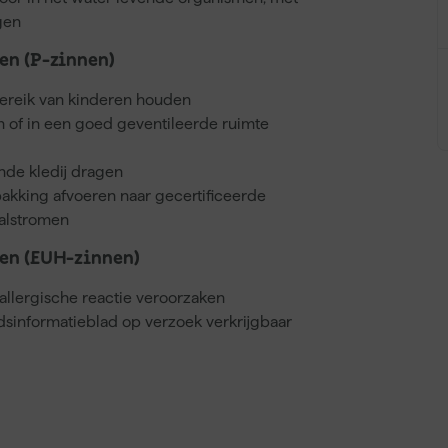
gen
n (P-zinnen)
bereik van kinderen houden
en of in een goed geventileerde ruimte
de kledij dragen
akking afvoeren naar gecertificeerde
valstromen
en (EUH-zinnen)
llergische reactie veroorzaken
dsinformatieblad op verzoek verkrijgbaar