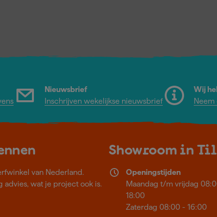
Nieuwsbrief
Wij he
vens
Inschrijven wekelijkse nieuwsbrief
Neem c
kennen
Showroom in Ti
erfwinkel van Nederland.
Openingstijden
 advies, wat je project ook is.
Maandag t/m vrijdag 08:0
18:00
Zaterdag 08:00 - 16:00