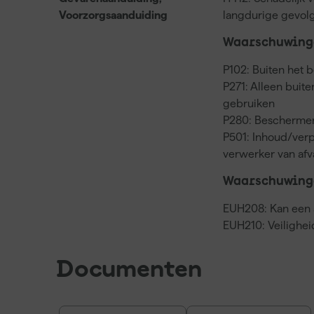
Voorzorgsaanduiding
langdurige gevol
Waarschuwinge
P102: Buiten het 
P271: Alleen buit
gebruiken
P280: Beschermen
P501: Inhoud/verp
verwerker van af
Waarschuwing
EUH208: Kan een a
EUH210: Veilighei
Documenten