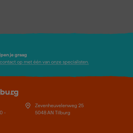
lpen je graag
ontact op met één van onze specialisten.
lburg
Zevenheuvelenweg 25
0 -
5048 AN Tilburg