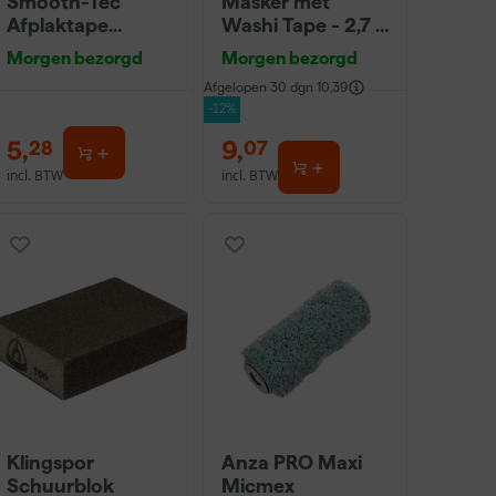
Smooth-Tec
Masker met
Afplaktape
Washi Tape - 2,7 x
Buitengebruik -
20m
Morgen bezorgd
Morgen bezorgd
24mm x 50m
Afgelopen 30 dgn
10,39
-12%
5
,
9
,
28
07
incl. BTW
incl. BTW
Klingspor
Anza PRO Maxi
Schuurblok
Micmex