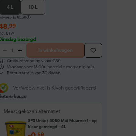
4 L
10 L
dviesprijs
85,38
48
,
99
incl. BTW
Dinsdag bezorgd
In winkelwagen
Gratis verzending vanaf €50,-
Vandaag voor 18:00u besteld = morgen in huis
Retourtermijn van 30 dagen
Verfwebwinkel is Kiyoh gecertificeerd
Betere keuze
Meest gekozen alternatief
SPS Unitex 5050 Mat Muurverf - op
kleur gemengd - 4L
-0
,
59