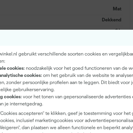
Mat
Dekkend
6 h
5 m²/l
1
nkel.nl gebruikt verschillende soorten cookies en vergelijkba
en:
2 h
ele cookies:
noodzakelijk voor het goed functioneren van de w
Waterbasis (acryl)
analytische cookies:
om het gebruik van de website te analyse
n, zonder persoonlijke profielen aan te leggen. Dit biedt voor 
Kwast, Verfroller
elijke gebruikerservaring.
g cookies:
voor het tonen van gepersonaliseerde advertenties 
n je internetgedrag.
"Cookies accepteren" te klikken, geef je toestemming voor het
Mengverf
cookies, inclusief marketingcookies voor advertentiepersonalisat
Weigeren", dan plaatsen we alleen functionele en beperkt analy
Op kleur gemengd