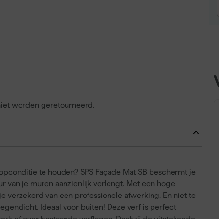
 niet worden geretourneerd.
n topconditie te houden? SPS Façade Mat SB beschermt je
r van je muren aanzienlijk verlengt. Met een hoge
je verzekerd van een professionele afwerking. En niet te
regendicht. Ideaal voor buiten! Deze verf is perfect
erk of over bestaande verflagen. Dankzij de uitstekende