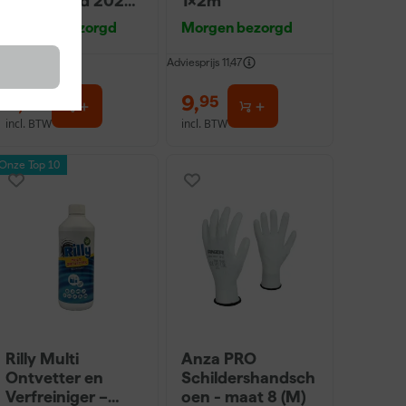
Pro-Hybrid 2020
1x2m
- 10 (2cm)
Morgen bezorgd
Morgen bezorgd
dviesprijs
11,37
Adviesprijs
11,47
8
,
9
,
25
95
incl. BTW
incl. BTW
Onze Top 10
Rilly Multi
Anza PRO
Ontvetter en
Schildershandsch
Verfreiniger –
oen - maat 8 (M)