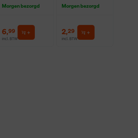
0,5L
Morgen bezorgd
Morgen bezorgd
6
,
2
,
99
29
incl. BTW
incl. BTW