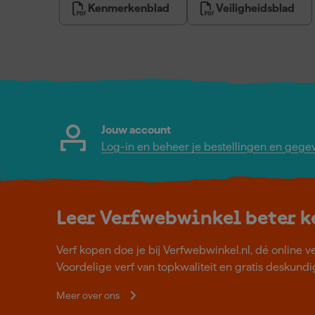
Kenmerkenblad
Veiligheidsblad
Jouw account
Log-in en beheer je bestellingen en gege
Leer Verfwebwinkel beter 
Verf kopen doe je bij Verfwebwinkel.nl, dé online v
Voordelige verf van topkwaliteit en gratis deskundig
Meer over ons